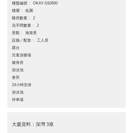
樓盤編號
OKAY-S92800
樓層
低層
睡房數量
2
洗手間數量
2
景觀
海港景
設施／配套
工人房
露台
兒童游樂場
健身房
游泳池
會所
24小時安保
游泳池
停車場
大廈資料：深灣 3座