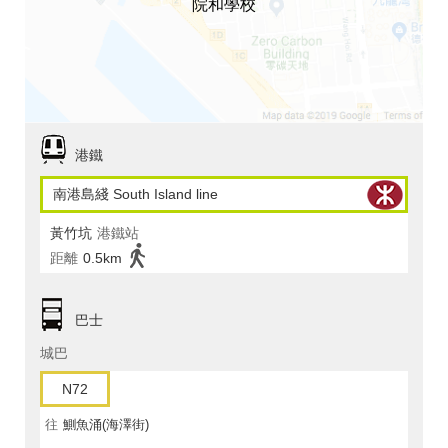
院和學校
港鐵
南港島綫 South Island line
黃竹坑
港鐵站
距離
0.5km
巴士
城巴
N72
往
鰂魚涌(海澤街)