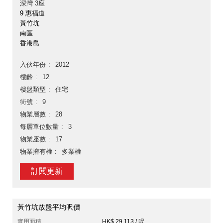
深灣 3座
9 惠福道
黃竹坑
南區
香港島
入伙年份
2012
樓齡
12
樓盤類型
住宅
街號
9
物業層數
28
每層單位數量
3
物業座數
17
物業擁有權
多業權
訂閱更新
黃竹坑放盤平均呎價
實用面積
HK$ 29,113 / 呎