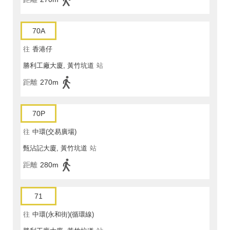
70A
往
香港仔
勝利工廠大廈, 黃竹坑道
站
距離
270m
70P
往
中環(交易廣場)
甄沾記大廈, 黃竹坑道
站
距離
280m
71
往
中環(永和街)(循環線)