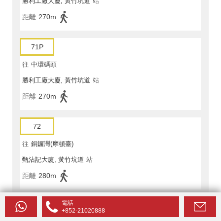
勝利工廠大廈, 黃竹坑道
站
距離
270m
71P
往
中環碼頭
勝利工廠大廈, 黃竹坑道
站
距離
270m
72
往
銅鑼灣(摩頓臺)
甄沾記大廈, 黃竹坑道
站
距離
280m
電話
72
+852-21020888