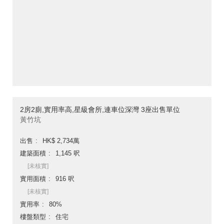
2房2廁,實用率高,星級會所,連車位深灣 3座出售單位
黃竹坑
出售
HK$ 2,734萬
建築面積
1,145 呎
[未核實]
實用面積
916 呎
[未核實]
實用率
80%
樓盤類型
住宅