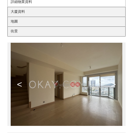
詳細物業資料
大廈資料
地圖
街景
<
>