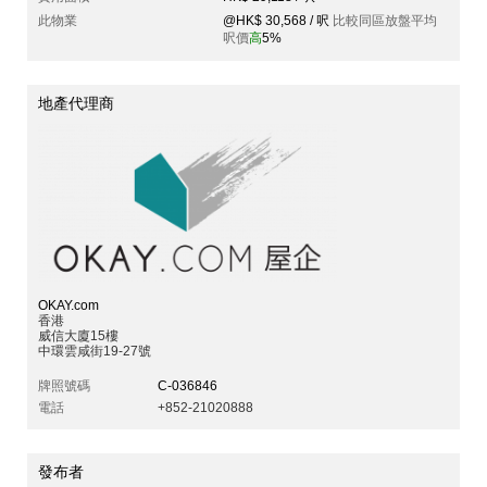
此物業
@HK$ 30,568 / 呎
比較同區放盤平均
呎價
高
5%
地產代理商
OKAY.com
香港
威信大廈15樓
中環雲咸街19-27號
牌照號碼
C-036846
電話
+852-21020888
發布者