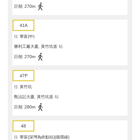
距離
270m
41A
往
華富(中)
勝利工廠大廈, 黃竹坑道
站
距離
270m
47P
往
黃竹坑
甄沾記大廈, 黃竹坑道
站
距離
280m
48
往
華富(深灣為終點站)(循環線)