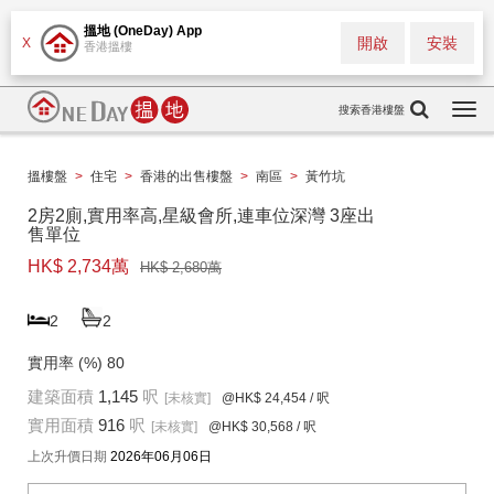
搵地 (OneDay) App
開啟
安裝
X
香港搵樓
搜索香港樓盤
Togg
navi
搵樓盤
>
住宅
>
香港的出售樓盤
>
南區
>
黃竹坑
2房2廁,實用率高,星級會所,連車位深灣 3座出
售單位
HK$ 2,734萬
HK$ 2,680萬
2
2
實用率 (%)
80
建築面積
1,145
呎
[未核實]
@HK$ 24,454
/ 呎
實用面積
916
呎
[未核實]
@HK$ 30,568
/ 呎
上次升價日期
2026年06月06日