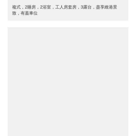
複式，2睡房，2浴室，工人房套房，3露台，盡享維港景
致，有蓋車位