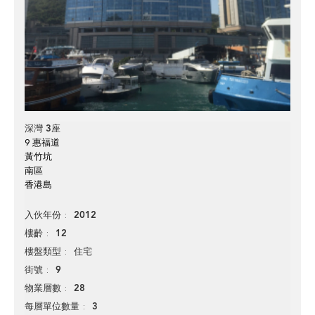
深灣 3座
9 惠福道
黃竹坑
南區
香港島
2012
入伙年份
12
樓齡
住宅
樓盤類型
9
街號
28
物業層數
3
每層單位數量