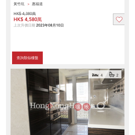
黃竹坑
惠福道
HK$ 4,380萬
HK$ 4,580萬
上次升價日期
2023年08月10日
查詢類似樓盤
4
2