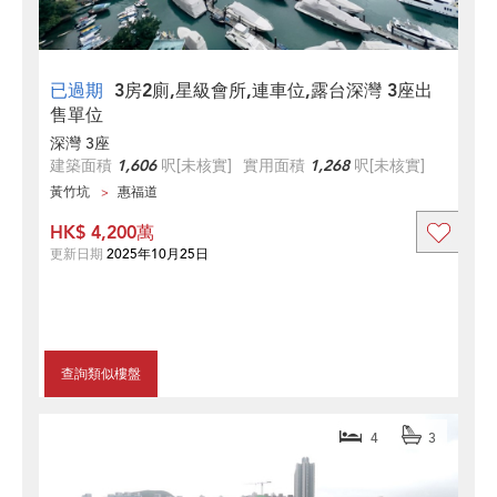
已過期
3房2廁,星級會所,連車位,露台深灣 3座出
售單位
深灣 3座
建築面積
1,606
呎
[未核實]
實用面積
1,268
呎
[未核實]
黃竹坑
惠福道
HK$ 4,200萬
更新日期
2025年10月25日
查詢類似樓盤
4
3