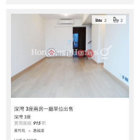
2
2
深灣 3座兩房一廳單位出售
深灣 3座
實用面積
915
呎
黃竹坑
惠福道