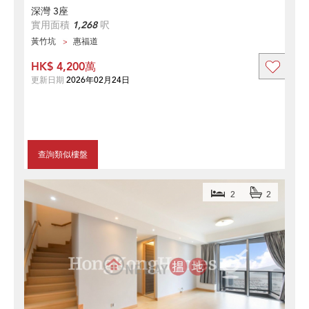
深灣 3座
實用面積
1,268
呎
黃竹坑
惠福道
HK$ 4,200萬
更新日期
2026年02月24日
查詢類似樓盤
2
2