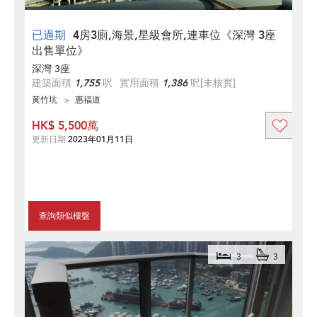
已過期
4房3廁,海景,星級會所,連車位《深灣 3座
出售單位》
深灣 3座
建築面積
1,755
呎
實用面積
1,386
呎
[未核實]
黃竹坑
惠福道
HK$ 5,500萬
更新日期
2023年01月11日
查詢類似樓盤
3
3