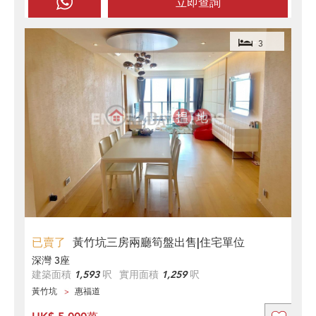
立即查詢
3
已賣了
黃竹坑三房兩廳筍盤出售|住宅單位
深灣 3座
建築面積
1,593
呎
實用面積
1,259
呎
黃竹坑
惠福道