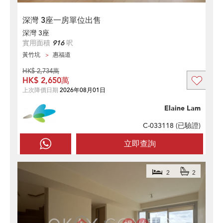
深灣 3座一房單位出售
深灣 3座
實用面積
916
呎
黃竹坑
惠福道
HK$ 2,734萬
HK$ 2,650萬
上次降價日期
2026年08月01日
Elaine Lam
C-033118 (
已驗證
)
立即查詢
2
2