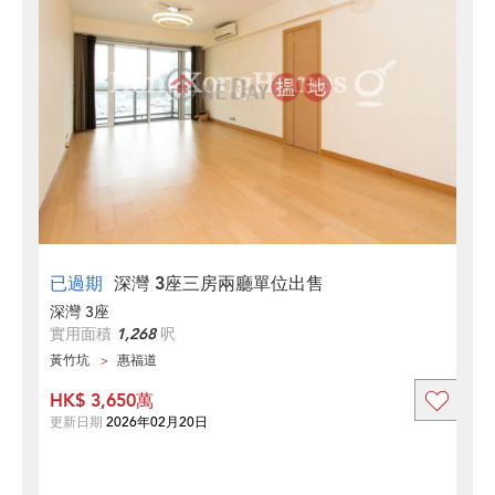
已過期
深灣 3座三房兩廳單位出售
深灣 3座
實用面積
1,268
呎
黃竹坑
惠福道
HK$ 3,650萬
更新日期
2026年02月20日