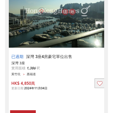
已過期
深灣 3座4房豪宅單位出售
深灣 3座
實用面積
1,386
呎
黃竹坑
惠福道
HK$ 4,850萬
更新日期
2024年11月04日