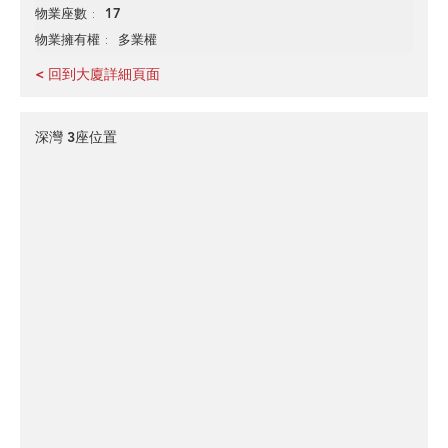
17
物業座數
多業權
物業擁有權
< 回到大廈詳細頁面
深灣 3座位置