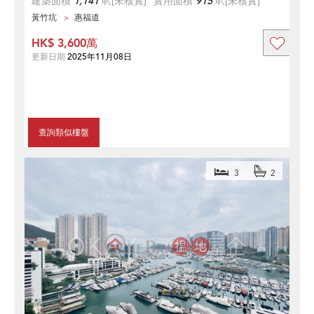
建築面積
1,141
呎
[未核實]
實用面積
915
呎
[未核實]
黃竹坑
惠福道
HK$ 3,600萬
更新日期
2025年11月08日
查詢類似樓盤
3
2