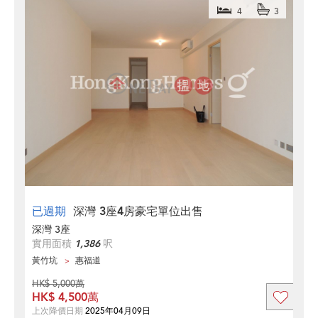
4
3
已過期
深灣 3座4房豪宅單位出售
深灣 3座
實用面積
1,386
呎
黃竹坑
惠福道
HK$ 5,000萬
HK$ 4,500萬
上次降價日期
2025年04月09日