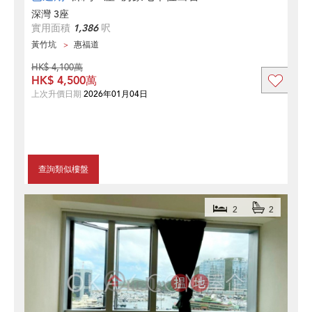
深灣 3座
實用面積
1,386
呎
黃竹坑
惠福道
HK$ 4,100萬
HK$ 4,500萬
上次升價日期
2026年01月04日
查詢類似樓盤
2
2