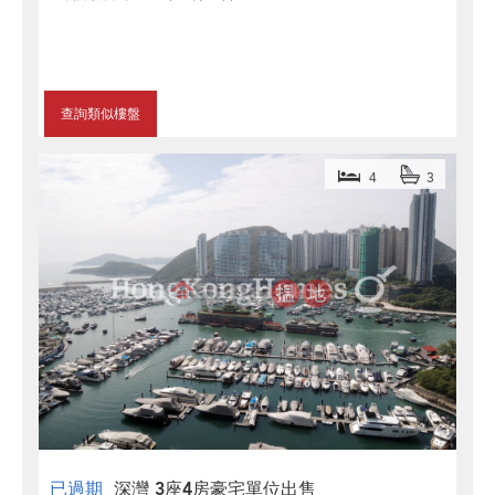
查詢類似樓盤
4
3
已過期
深灣 3座4房豪宅單位出售