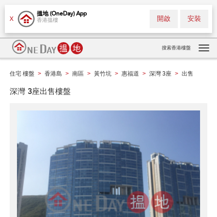
搵地 (OneDay) App
開啟
安裝
X
香港搵樓
搜索香港樓盤
Tog
navi
住宅 樓盤
香港島
南區
黃竹坑
惠福道
深灣 3座
出售
>
>
>
>
>
>
深灣 3座出售樓盤