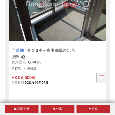
已過期
深灣 3座三房兩廳單位出售
深灣 3座
實用面積
1,094
呎
黃竹坑
惠福道
HK$ 6,500萬
更新日期
2023年01月09日
訂閱更新
分享
路線
查詢類似樓盤