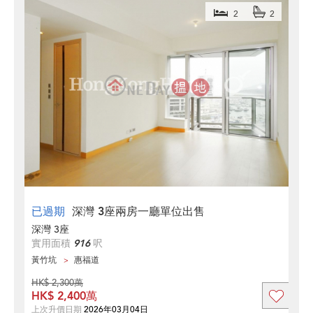
2
2
已過期
深灣 3座兩房一廳單位出售
深灣 3座
實用面積
916
呎
黃竹坑
惠福道
HK$ 2,300萬
HK$ 2,400萬
上次升價日期
2026年03月04日