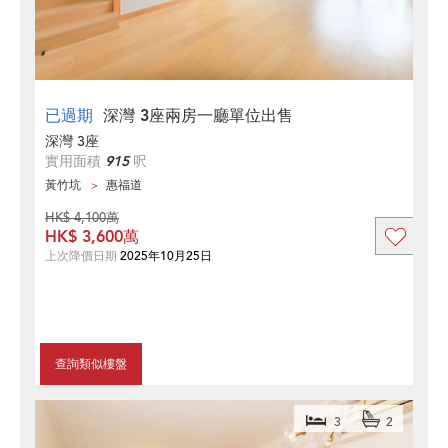
已過期
深灣 3座兩房一廳單位出售
深灣 3座
實用面積
915
呎
黃竹坑
惠福道
HK$ 4,100萬
HK$ 3,600萬
上次降價日期
2025年10月25日
查詢類似樓盤
3
2