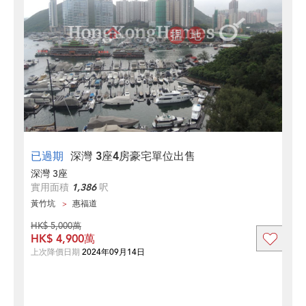
已過期
深灣 3座4房豪宅單位出售
深灣 3座
實用面積
1,386
呎
黃竹坑
惠福道
HK$ 5,000萬
HK$ 4,900萬
上次降價日期
2024年09月14日