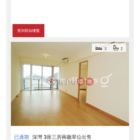
查詢類似樓盤
3
2
已過期
深灣 3座三房兩廳單位出售