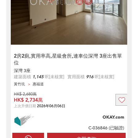
2房2廁,實用率高,星級會所,連車位深灣 3座出售單
位
深灣 3座
建築面積
1,145
呎
[未核實]
實用面積
916
呎
[未核實]
黃竹坑
惠福道
HK$ 2,680萬
HK$ 2,734萬
上次升價日期
2026年06月06日
OKAY.com
C-036846 (
已驗證
)