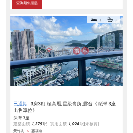
查詢類似樓盤
3
3
已過期
3房3廁,極高層,星級會所,露台《深灣 3座
出售單位》
深灣 3座
建築面積
1,375
呎
實用面積
1,094
呎
[未核實]
黃竹坑
惠福道