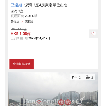
已過期
深灣 3座4房豪宅單位出售
深灣 3座
實用面積
2,314
呎
黃竹坑
惠福道
HK$ 1.18億
HK$ 1.08億
上次降價日期
2025年04月19日
查詢類似樓盤
2
2