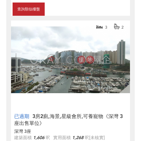
查詢類似樓盤
3
2
已過期
3房2廁,海景,星級會所,可養寵物《深灣 3
座出售單位》
深灣 3座
建築面積
1,606
呎
實用面積
1,268
呎
[未核實]