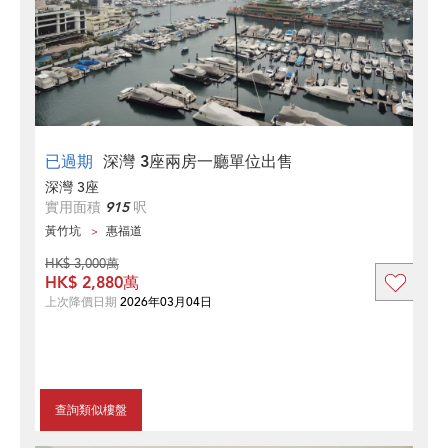
已過期
深灣 3座兩房一廳單位出售
深灣 3座
實用面積
915
呎
黃竹坑
惠福道
HK$ 3,000萬
HK$ 2,880萬
上次降價日期
2026年03月04日
查詢類似樓盤