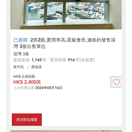
已過期
2房2廁,實用率高,星級會所,連租約發售深
灣 3座出售單位
深灣 3座
建築面積
1,145
呎
實用面積
916
呎
[未核實]
黃竹坑
惠福道
HK$ 2,500萬
HK$ 2,400萬
上次降價日期
2026年04月16日
查詢類似樓盤