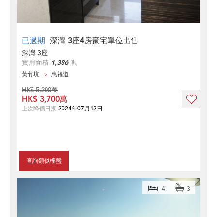
已過期
深灣 3座4房豪宅單位出售
深灣 3座
實用面積
1,386
呎
黃竹坑
惠福道
HK$ 5,200萬
HK$ 3,700萬
上次降價日期
2024年07月12日
查詢類似樓盤
4
3