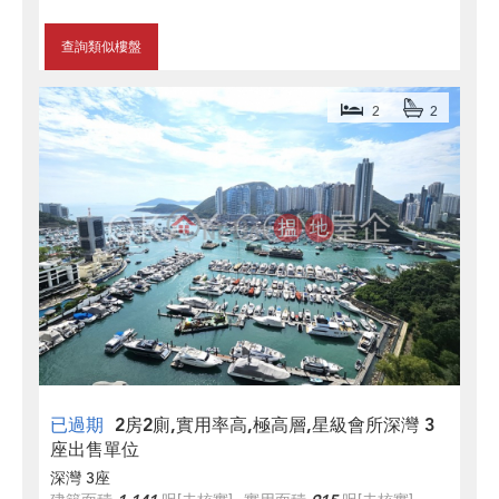
查詢類似樓盤
2
2
已過期
2房2廁,實用率高,極高層,星級會所深灣 3
座出售單位
深灣 3座