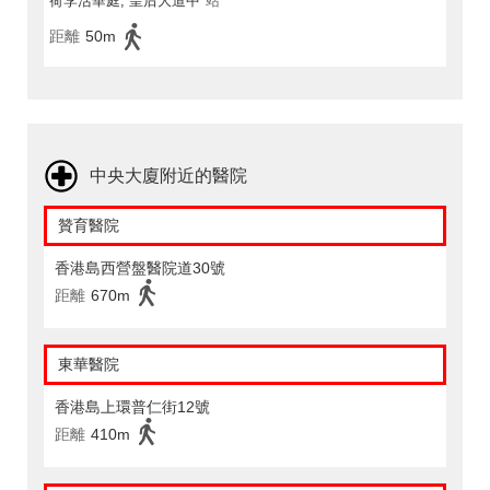
荷李活華庭, 皇后大道中
站
距離
50m
中央大廈附近的醫院
贊育醫院
香港島西營盤醫院道30號
距離
670m
東華醫院
香港島上環普仁街12號
距離
410m