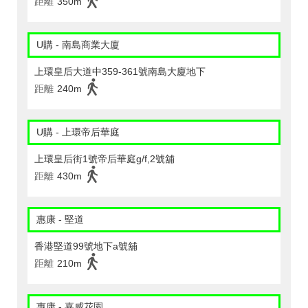
距離
350m
U購 - 南島商業大廈
上環皇后大道中359-361號南島大廈地下
距離
240m
U購 - 上環帝后華庭
上環皇后街1號帝后華庭g/f,2號舖
距離
430m
惠康 - 堅道
香港堅道99號地下a號舖
距離
210m
惠康 - 嘉威花園