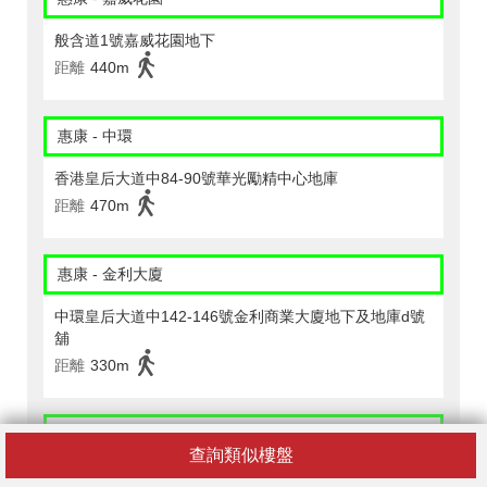
般含道1號嘉威花園地下
距離
440m
惠康 - 中環
香港皇后大道中84-90號華光勵精中心地庫
距離
470m
惠康 - 金利大廈
中環皇后大道中142-146號金利商業大廈地下及地庫d號
舖
距離
330m
惠康 - 龍記大廈
查詢類似樓盤
上環德輔道中267-275號龍記大廈地下