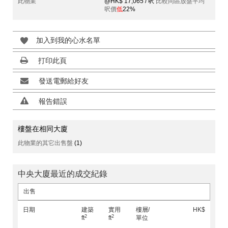
此物業
@HK$ 17,065 / 呎
比較同區放盤平均
呎價
低
22%
加入到我的心水名單
打印此頁
發送電郵給好友
報告錯誤
樓盤在相同大廈
此物業的其它出售盤
(1)
中央大廈最近的成交紀錄
出售
日期
建築
實用
樓層/
HK$
2
2
ft
ft
單位