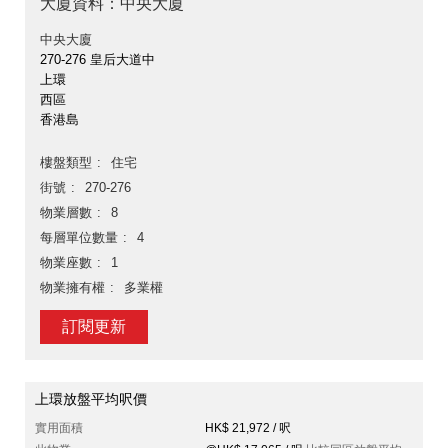
大廈資料：中央大廈
中央大廈
270-276 皇后大道中
上環
西區
香港島
樓盤類型
住宅
街號
270-276
物業層數
8
每層單位數量
4
物業座數
1
物業擁有權
多業權
訂閱更新
上環放盤平均呎價
實用面積
HK$ 21,972 / 呎