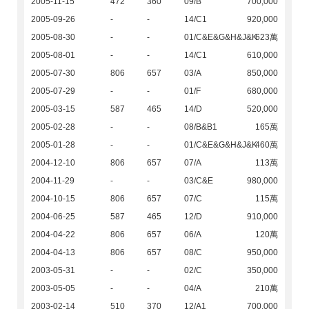
2005-11-15
472
360
09/B
700,000
2005-09-26
-
-
14/C1
920,000
2005-08-30
-
-
01/C&E&G&H&J&K
623萬
2005-08-01
-
-
14/C1
610,000
2005-07-30
806
657
03/A
850,000
2005-07-29
-
-
01/F
680,000
2005-03-15
587
465
14/D
520,000
2005-02-28
-
-
08/B&B1
165萬
2005-01-28
-
-
01/C&E&G&H&J&K
460萬
2004-12-10
806
657
07/A
113萬
2004-11-29
-
-
03/C&E
980,000
2004-10-15
806
657
07/C
115萬
2004-06-25
587
465
12/D
910,000
2004-04-22
806
657
06/A
120萬
2004-04-13
806
657
08/C
950,000
2003-05-31
-
-
02/C
350,000
2003-05-05
-
-
04/A
210萬
2003-02-14
510
370
12/A1
700,000