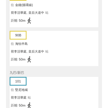
往
金鐘(循環線)
荷李活華庭, 皇后大道中
站
距離
50m
90B
往
海怡半島
荷李活華庭, 皇后大道中
站
距離
50m
九巴/新巴
101
往
堅尼地城
荷李活華庭
站
距離
50m