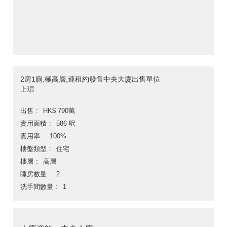
2房1廁,極高層,連租約發售中央大廈出售單位
上環
出售
HK$ 790萬
實用面積
586 呎
實用率
100%
樓盤類型
住宅
樓層
高層
睡房數量
2
洗手間數量
1