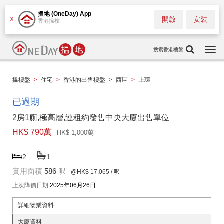
搵地 (OneDay) App
開啟
安裝
X
香港搵樓
搜索香港樓盤
Togg
navi
搵樓盤
>
住宅
>
香港的出售樓盤
>
西區
>
上環
已過期
2房1廁,極高層,連租約發售中央大廈出售單位
HK$ 790萬
HK$ 1,000萬
2
1
實用面積
586
呎
@HK$ 17,065
/ 呎
上次降價日期
2025年06月26日
詳細物業資料
大廈資料