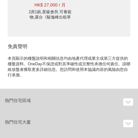
HK$ 27,000 / 月
2房1廁,星級會所,可養寵
物,露台《駿逸峰出租單
位》
免責聲明
本頁顯示的樓盤說明和相關信息均由地產代理或業主或第三方提供的
樓盤資料。OneDay不保證或對其準確性或完整性承擔任何責任。請聯
絡放盤者獲取更多詳細信息。您訪問和使用本協議內容的風險由您自
行承擔。
熱門住宅區域
熱門住宅大廈