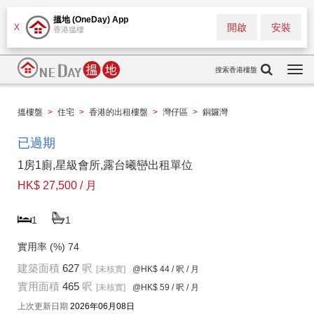
搵地 (OneDay) App
開啟
安裝
X
香港搵樓
搜索香港樓盤
Togg
navi
搵樓盤
>
住宅
>
香港的出租樓盤
>
灣仔區
>
銅鑼灣
已過期
1房1廁,星級會所,露台曦巒出租單位
HK$ 27,500 / 月
1
1
實用率 (%)
74
建築面積
627
呎
[未核實]
@HK$ 44
/ 呎 / 月
實用面積
465
呎
[未核實]
@HK$ 59
/ 呎 / 月
上次更新日期
2026年06月08日