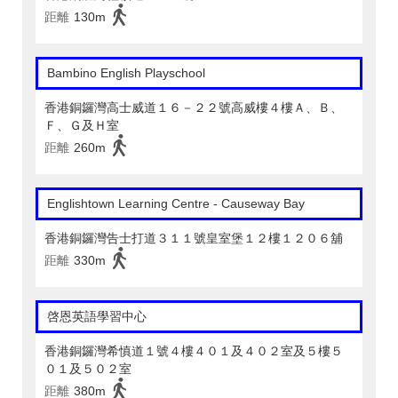
距離
130m
Bambino English Playschool
香港銅鑼灣高士威道１６－２２號高威樓４樓Ａ、Ｂ、
Ｆ、Ｇ及Ｈ室
距離
260m
Englishtown Learning Centre‎ - Causeway Bay
香港銅鑼灣告士打道３１１號皇室堡１２樓１２０６舖
距離
330m
啓恩英語學習中心
香港銅鑼灣希慎道１號４樓４０１及４０２室及５樓５
０１及５０２室
距離
380m