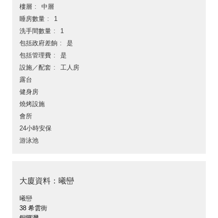
樓層
中層
睡房數量
1
洗手間數量
1
包括政府差餉
是
包括管理費
是
設施／配套
工人房
露台
健身房
燒烤設施
會所
24小時安保
游泳池
大廈資料：曦巒
曦巒
38 希雲街
銅鑼灣