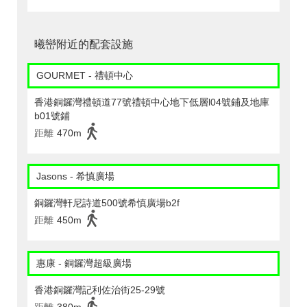
曦巒附近的配套設施
GOURMET - 禮頓中心
香港銅鑼灣禮頓道77號禮頓中心地下低層l04號鋪及地庫
b01號鋪
距離
470m
Jasons - 希慎廣場
銅鑼灣軒尼詩道500號希慎廣場b2f
距離
450m
惠康 - 銅鑼灣超級廣場
香港銅鑼灣記利佐治街25-29號