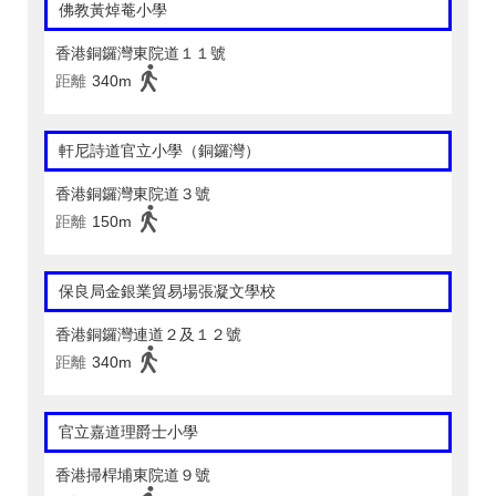
佛教黃焯菴小學
香港銅鑼灣東院道１１號
距離
340m
軒尼詩道官立小學（銅鑼灣）
香港銅鑼灣東院道３號
距離
150m
保良局金銀業貿易場張凝文學校
香港銅鑼灣連道２及１２號
距離
340m
官立嘉道理爵士小學
香港掃桿埔東院道９號