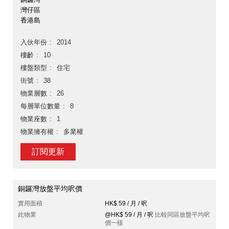
灣仔區
香港島
入伙年份
2014
樓齡
10
樓盤類型
住宅
街號
38
物業層數
26
每層單位數量
8
物業座數
1
物業擁有權
多業權
訂閱更新
銅鑼灣放盤平均呎價
實用面積
HK$ 59 / 月 / 呎
此物業
@HK$ 59 / 月 / 呎
比較同區放盤平均呎
價一樣