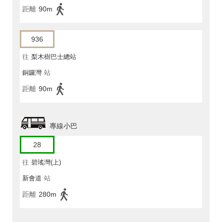
距離
90m
936
往
梨木樹巴士總站
銅鑼灣
站
距離
90m
專線小巴
28
往
碧瑤灣(上)
新會道
站
距離
280m