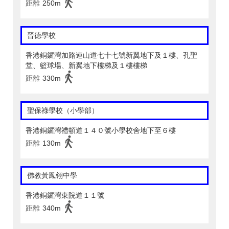
距離
250m
晉德學校
香港銅鑼灣加路連山道七十七號新翼地下及１樓、孔聖
堂、籃球場、新翼地下樓梯及１樓樓梯
距離
330m
聖保祿學校（小學部）
香港銅鑼灣禮頓道１４０號小學校舍地下至６樓
距離
130m
佛教黃鳳翎中學
香港銅鑼灣東院道１１號
距離
340m