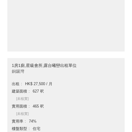
1房1廁,星級會所,露台曦巒出租單位
銅鑼灣
出租
HK$ 27,500 / 月
建築面積
627 呎
[未核實]
實用面積
465 呎
[未核實]
實用率
74%
樓盤類型
住宅