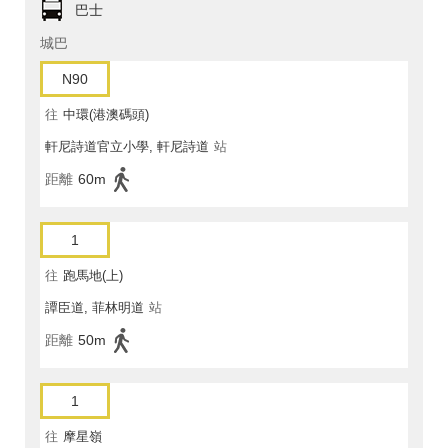
巴士
城巴
N90
往
中環(港澳碼頭)
軒尼詩道官立小學, 軒尼詩道
站
距離
60m
1
往
跑馬地(上)
譚臣道, 菲林明道
站
距離
50m
1
往
摩星嶺