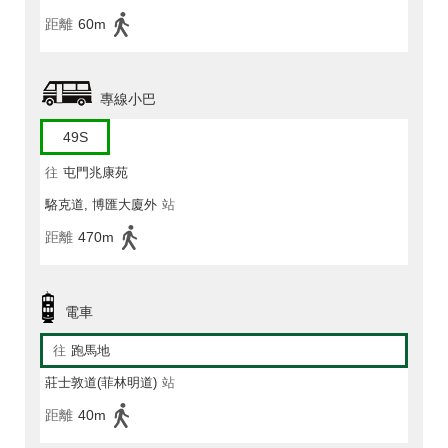
距離
60m
專線小巴
49S
往
屯門兆康苑
駱克道, 博匯大廈外
站
距離
470m
電車
往
跑馬地
莊士敦道(菲林明道)
站
距離
40m