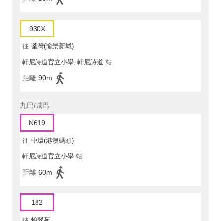
930X
往
荃灣(愉景新城)
軒尼詩道官立小學, 軒尼詩道
站
距離
90m
九巴/城巴
N619
往
中環(港澳碼頭)
軒尼詩道官立小學
站
距離
60m
182
往
愉翠苑