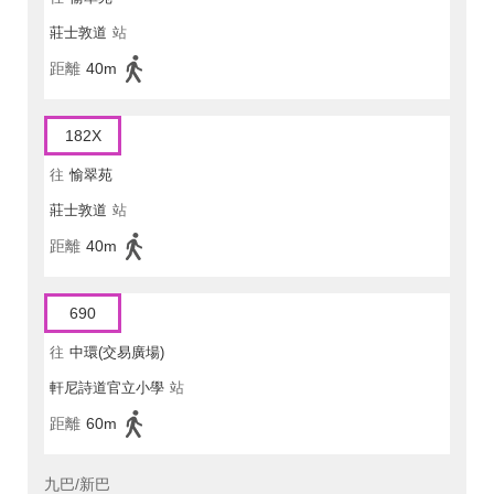
莊士敦道
站
距離
40m
182X
往
愉翠苑
莊士敦道
站
距離
40m
690
往
中環(交易廣場)
軒尼詩道官立小學
站
距離
60m
九巴/新巴