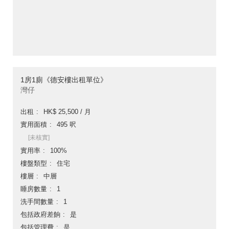
1房1廁《德安樓出租單位》
灣仔
出租
HK$ 25,500 / 月
實用面積
495 呎
[未核實]
實用率
100%
樓盤類型
住宅
樓層
中層
睡房數量
1
洗手間數量
1
包括政府差餉
是
包括管理費
是