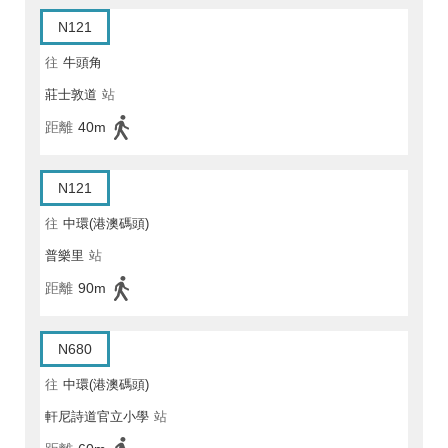
N121
往
牛頭角
莊士敦道
站
距離
40m
N121
往
中環(港澳碼頭)
普樂里
站
距離
90m
N680
往
中環(港澳碼頭)
軒尼詩道官立小學
站