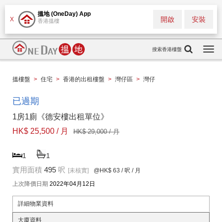
搵地 (OneDay) App
開啟
安裝
X
香港搵樓
搜索香港樓盤
Togg
navi
搵樓盤
>
住宅
>
香港的出租樓盤
>
灣仔區
>
灣仔
已過期
1房1廁《德安樓出租單位》
HK$ 25,500 / 月
HK$ 29,000 / 月
1
1
實用面積
495
呎
[未核實]
@HK$ 63
/ 呎 / 月
上次降價日期
2022年04月12日
詳細物業資料
大廈資料