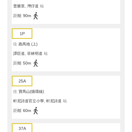
普樂里, 灣仔道
站
距離
90m
1P
往
跑馬地 (上)
譚臣道, 菲林明道
站
距離
50m
25A
往
寶馬山(循環線)
軒尼詩道官立小學, 軒尼詩道
站
距離
60m
37A