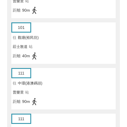
普樂里
站
距離
90m
101
往
觀塘(裕民坊)
莊士敦道
站
距離
40m
111
往
中環(港澳碼頭)
普樂里
站
距離
90m
111