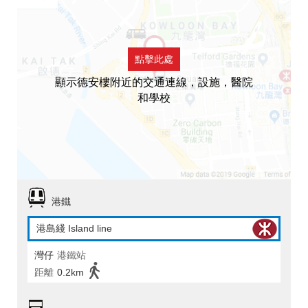
點擊此處
顯示德安樓附近的交通連線，設施，醫院
和學校
港鐵
港島綫 Island line
灣仔
港鐵站
距離
0.2km