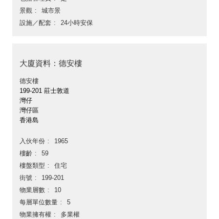
景觀
城市景
設施／配套
24小時安保
大廈資料：德安樓
德安樓
199-201 莊士敦道
灣仔
灣仔區
香港島
入伙年份
1965
樓齡
59
樓盤類型
住宅
街號
199-201
物業層數
10
每層單位數量
5
物業擁有權
多業權