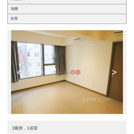
地圖
街景
<
>
1睡房，1浴室