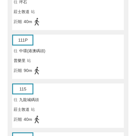
往
坪石
莊士敦道
站
距離
40m
111P
往
中環(港澳碼頭)
普樂里
站
距離
90m
115
往
九龍城碼頭
莊士敦道
站
距離
40m