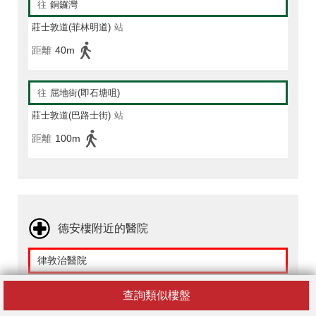
往
銅鑼灣
莊士敦道(菲林明道)
站
距離
40m
往
屈地街(即石塘咀)
莊士敦道(巴路士街)
站
距離
100m
德安樓附近的醫院
律敦治醫院
香港島灣仔皇后大道東266號
查詢類似樓盤
距離
150m