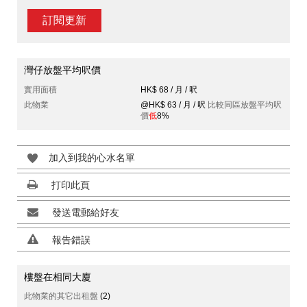
訂閱更新
灣仔放盤平均呎價
實用面積
HK$ 68 / 月 / 呎
此物業
@HK$ 63 / 月 / 呎
比較同區放盤平均呎
價
低
8%
加入到我的心水名單
打印此頁
發送電郵給好友
報告錯誤
樓盤在相同大廈
此物業的其它出租盤
(2)