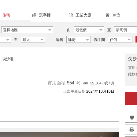
住宅
寫字樓
工業大廈
車位
選擇地區
由
最低價
至
最高價
至
最大
睡房
睡房
洗手間
任何
尖沙
>
尖沙咀
實用
此物
實用面積
954
呎
@HK$ 104
/ 呎 / 月
上次更新日期
2024年10月10日