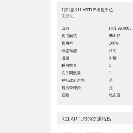
1房1廁K11 ARTUS出租單位
尖沙咀
出租
HK$ 99,000 /
實用面積
954 呎
實用率
100%
樓盤類型
住宅
樓層
中層
睡房數量
1
洗手間數量
1
包括政府差餉
是
包括管理費
是
景觀
城市景
K11 ARTUS的交通站點