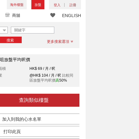
海外樓盤
放盤
登入
註冊
商舖
ENGLISH
搜索
更多搜索選項
咀放盤平均呎價
面積
HK$ 69 / 月 / 呎
業
@HK$ 104 / 月 / 呎
比較同
區放盤平均呎價
高
50%
查詢類似樓盤
加入到我的心水名單
打印此頁