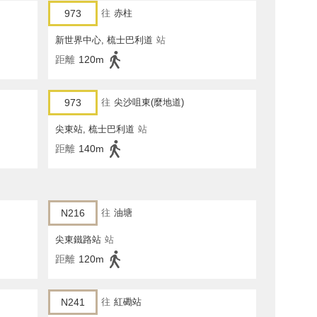
973
往
赤柱
新世界中心, 梳士巴利道
站
距離
120m
973
往
尖沙咀東(麼地道)
尖東站, 梳士巴利道
站
距離
140m
N216
往
油塘
尖東鐵路站
站
距離
120m
N241
往
紅磡站