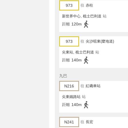
973
往
赤柱
新世界中心, 梳士巴利道
站
距離
120m
973
往
尖沙咀東(麼地道)
尖東站, 梳士巴利道
站
距離
140m
九巴
N216
往
紅磡車站
尖東鐵路站
站
距離
140m
N241
往
長宏