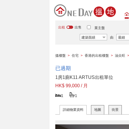
出租
出售
業主盤
建築面績
由
最細
搵樓盤
>
住宅
>
香港的出租樓盤
>
油尖旺
已過期
1房1廁K11 ARTUS出租單位
HK$ 99,000 / 月
1
1
詳細物業資料
地圖
街景