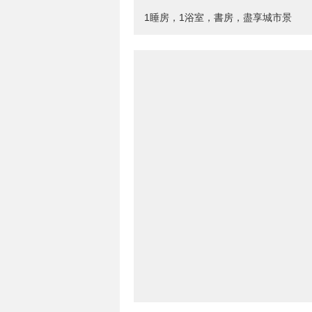
1睡房，1浴室，書房，盡享城市景