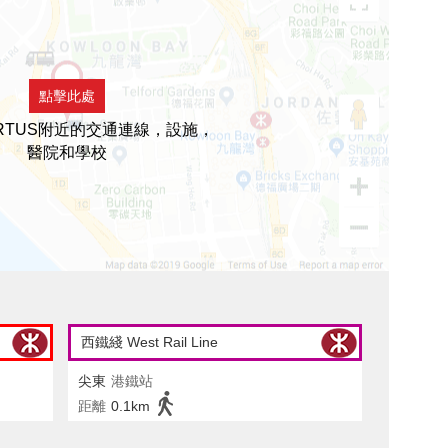
點擊此處
ARTUS附近的交通連線，設施，
醫院和學校
西鐵綫 West Rail Line
尖東
港鐵站
距離
0.1km