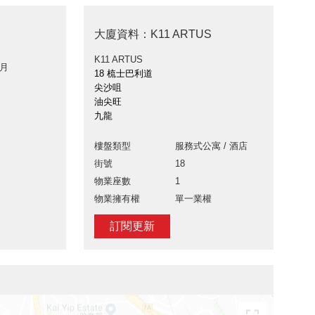
大廈資料：K11 ARTUS
K11 ARTUS
 月
18 梳士巴利道
尖沙咀
油尖旺
九龍
樓盤類型
服務式公寓 / 酒店
街號
18
物業座數
1
物業擁有權
單一業權
訂閱更新