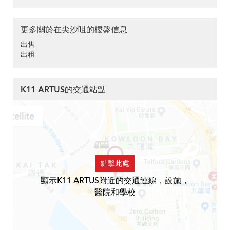
更多關於在尖沙咀的樓盤信息
出售
出租
K11 ARTUS的交通站點
點擊此處
顯示K11 ARTUS附近的交通連線，設施，
醫院和學校