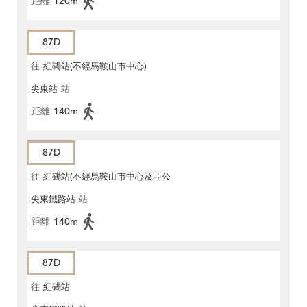
距離
120m
87D
往
紅磡站(不經馬鞍山市中心)
尖東站
站
距離
140m
87D
往
紅磡站(不經馬鞍山市中心及亞公
尖東鐵路站
站
角街)
距離
140m
87D
往
紅磡站