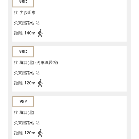
98D
往
尖沙咀東
尖東鐵路站
站
距離
140m
98D
往
坑口(北) (將軍澳醫院)
尖東鐵路站
站
距離
120m
98P
往
坑口(北)
尖東鐵路站
站
距離
120m