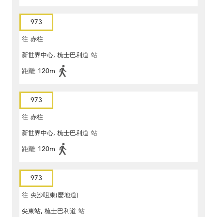
973
往
赤柱
新世界中心, 梳士巴利道
站
距離
120m
973
往
赤柱
新世界中心, 梳士巴利道
站
距離
120m
973
往
尖沙咀東(麼地道)
尖東站, 梳士巴利道
站