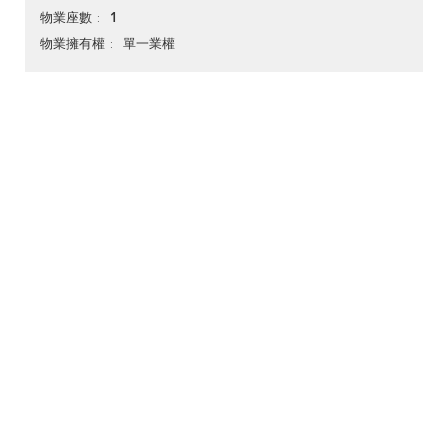
1
物業座數
單一業權
物業擁有權