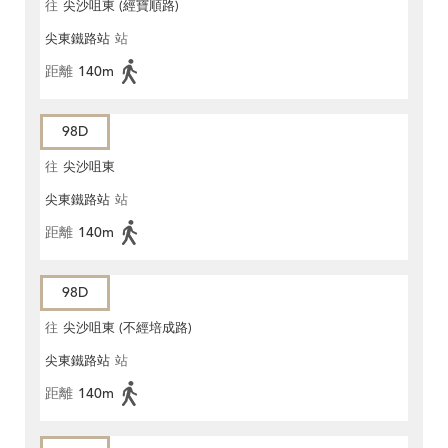
往
尖沙咀東 (經寶順路)
尖東鐵路站
站
距離
140m
98D
往
尖沙咀東
尖東鐵路站
站
距離
140m
98D
往
尖沙咀東 (不經培成路)
尖東鐵路站
站
距離
140m