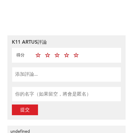
K11 ARTUS評論
得分
提交
undefined