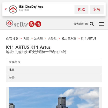
搵地 (OneDay) App
開啟
安裝
X
香港搵樓
搜索香港樓盤
Tog
navi
住宅 樓盤
九龍
油尖旺
尖沙咀
梳士巴利道
K11 ARTUS
>
>
>
>
>
K11 ARTUS K11 Artus
地址:
九龍油尖旺尖沙咀梳士巴利道18號
大廈相片
地圖
街景