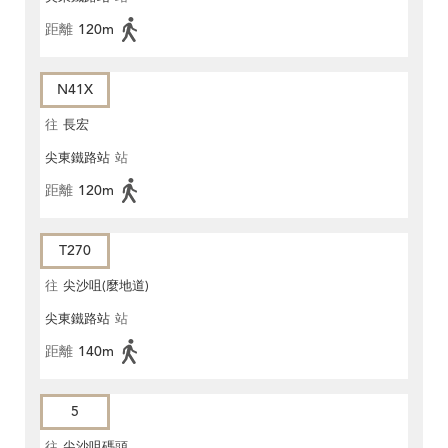
距離
120m
N41X
往
長宏
尖東鐵路站
站
距離
120m
T270
往
尖沙咀(麼地道)
尖東鐵路站
站
距離
140m
5
往
尖沙咀碼頭