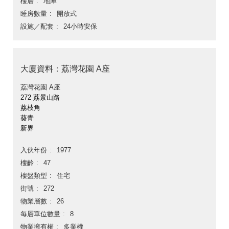
樓層
地庫
睡房數量
開放式
設施／配套
24小時安保
大廈資料：荔灣花園 A座
荔灣花園 A座
272 荔景山路
荔枝角
葵青
新界
入伙年份
1977
樓齡
47
樓盤類型
住宅
街號
272
物業層數
26
每層單位數量
8
物業擁有權
多業權