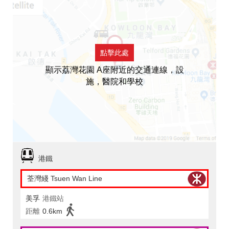
點擊此處
顯示荔灣花園 A座附近的交通連線，設
施，醫院和學校
港鐵
荃灣綫 Tsuen Wan Line
美孚
港鐵站
距離
0.6km