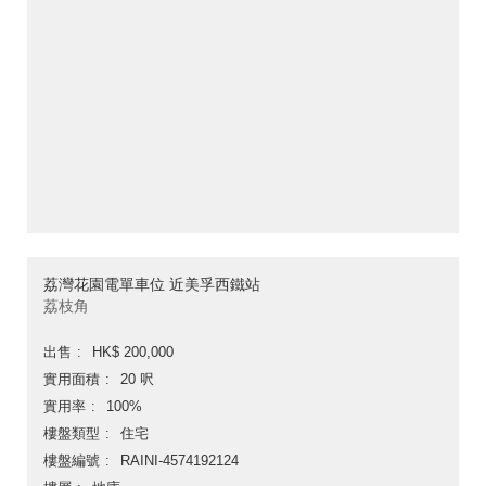
荔灣花園電單車位 近美孚西鐵站
荔枝角
出售
HK$ 200,000
實用面積
20 呎
實用率
100%
樓盤類型
住宅
樓盤編號
RAINI-4574192124