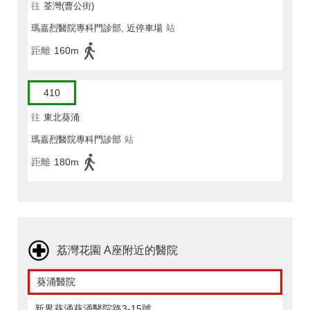
往
荃灣(曹公街)
瑪嘉烈醫院專科門診部, 近停車場
站
距離
160m
410
往
東北葵涌
瑪嘉烈醫院專科門診部
站
距離
180m
荔灣花園 A座附近的醫院
葵涌醫院
新界葵涌葵涌醫院路3-15號