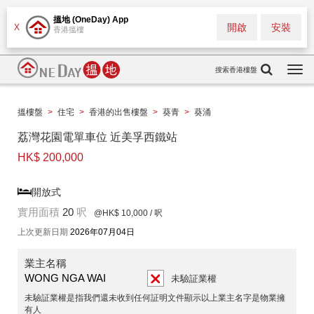
搵地 (OneDay) App
開啟
安裝
X
香港搵樓
搜索香港樓盤
Togg
navi
搵樓盤
>
住宅
>
香港的出售樓盤
>
葵青
>
葵涌
荔灣花園電單車位 近美孚西鐵站
HK$ 200,000
開放式
實用面積
20
呎
@HK$ 10,000
/ 呎
上次更新日期
2026年07月04日
業主名稱
WONG NGA WAI
未驗証業權
未驗証業權是指我們還未收到任何証明文件顯示以上業主名字是物業擁
有人