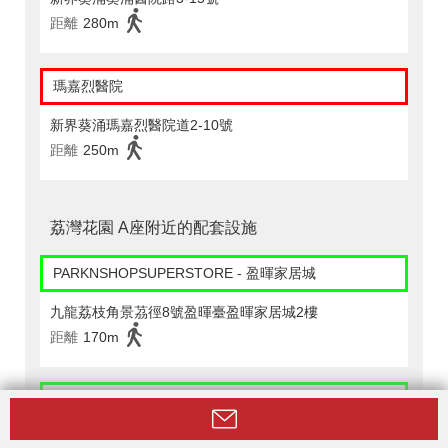
距離
280m
瑪嘉烈醫院
新界葵涌瑪嘉烈醫院道2-10號
距離
250m
荔灣花園 A座附近的配套設施
PARKNSHOPSUPERSTORE - 盈暉家居城
九龍荔枝角景茘徑8號盈暉臺盈暉家居城2樓
距離
170m
華潤萬家 - 清麗苑 (#031)
九龍清麗苑購物商場低層g1-g5號舖