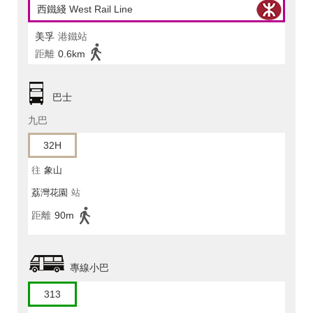
西鐵綫 West Rail Line
美孚
港鐵站
距離
0.6km
巴士
九巴
32H
往
象山
荔灣花園
站
距離
90m
專線小巴
313