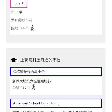
307B
往
上環
運頭塘總站
站
距離
560m
上碗窰村屋附近的學校
仁濟醫院蔡衍濤小學
新界大埔第六區運頭塘邨
距離
470m
American School Hong Kong