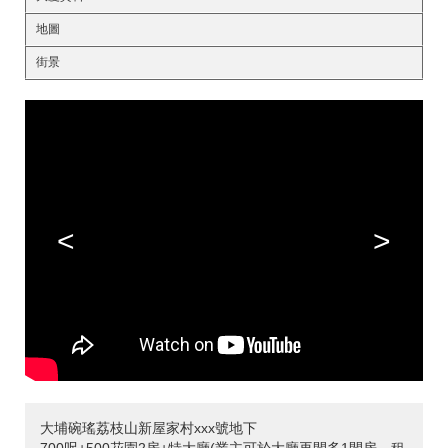
地圖
街景
<
>
大埔碗瑤荔枝山新屋家村xxx號地下