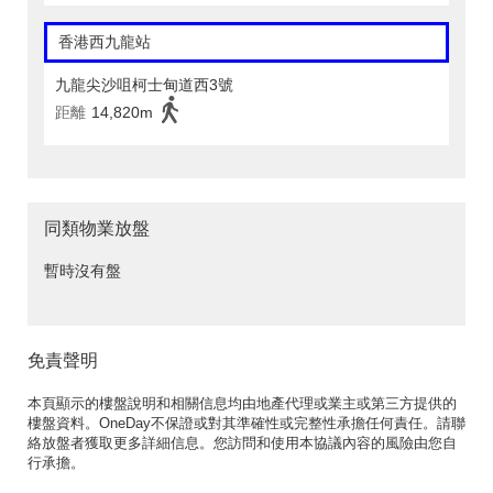
香港西九龍站
九龍尖沙咀柯士甸道西3號
距離
14,820m
同類物業放盤
暫時沒有盤
免責聲明
本頁顯示的樓盤說明和相關信息均由地產代理或業主或第三方提供的
樓盤資料。OneDay不保證或對其準確性或完整性承擔任何責任。請聯
絡放盤者獲取更多詳細信息。您訪問和使用本協議內容的風險由您自
行承擔。