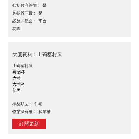
包括政府差餉
是
包括管理費
是
設施／配套
平台
花園
大廈資料：上碗窰村屋
上碗窰村屋
碗窰鄉
大埔
大埔區
新界
樓盤類型
住宅
物業擁有權
多業權
訂閱更新