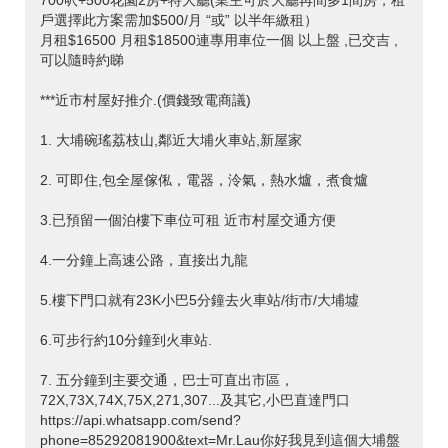
700呎+500花園2房+特大廳(業主可於大廳再間多1間房，租
戶選擇此方案需加$500/月 “或” 以半年繳租）
月租$16500 月租$18500連專用車位一個 以上盤 ,已交吉 ,
可以隨時約睇
***近市村屋好推介.(價錢致電商議)
1. 大埔碗瑤荔枝山,鄰近大埔火車站,新屋家
2. 可即住,包全屋傢俬，電器，泠氣，熱水爐，煮食爐
3.已預留一個泊樓下車位可租 近市村屋交通方便
4.一分鐘上️高速公路，直接出九龍
5.樓下門口就有23K小巴5分鐘去火車站/街市/大埔墟
6.可步行約10分鐘到火車站.
7. 五分鐘到主要交通，巴士可直出市區，
72X,73X,74X,75X,271,307...及其它,小巴直達門口
https://api.whatsapp.com/send?
phone=85292081900&text=Mr.Lau你好我見到這個大埔盤