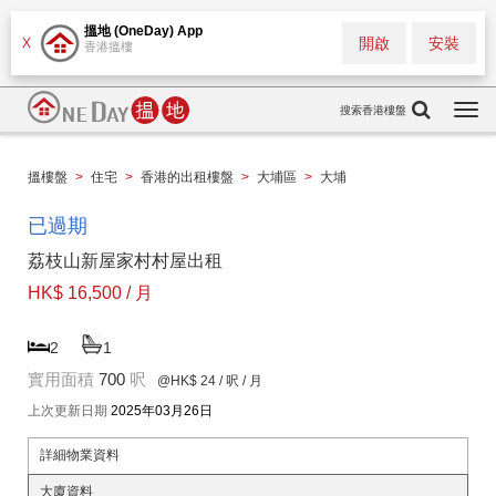
搵地 (OneDay) App
開啟
安裝
X
香港搵樓
搜索香港樓盤
Togg
navi
搵樓盤
>
住宅
>
香港的出租樓盤
>
大埔區
>
大埔
已過期
荔枝山新屋家村村屋出租
HK$ 16,500 / 月
2
1
實用面積
700
呎
@HK$ 24
/ 呎 / 月
上次更新日期
2025年03月26日
詳細物業資料
大廈資料