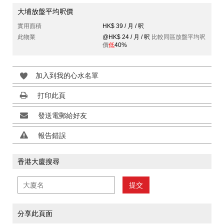
大埔放盤平均呎價
實用面積
HK$ 39 / 月 / 呎
此物業
@HK$ 24 / 月 / 呎
比較同區放盤平均呎
價
低
40%
加入到我的心水名單
打印此頁
發送電郵給好友
報告錯誤
香港大廈搜尋
提交
分享此頁面