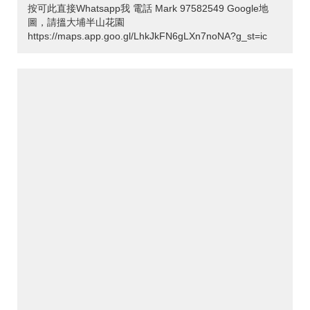
按可此直接Whatsapp我 電話 Mark 97582549 Google地
圖，請搵大埔半山花園
https://maps.app.goo.gl/LhkJkFN6gLXn7noNA?g_st=ic