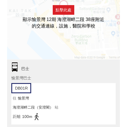
點擊此處
顯示愉景灣 12期 海澄湖畔二段 38座附近
的交通連線，設施，醫院和學校
巴士
愉景灣巴士
DB01R
往
愉景灣
海澄湖畔二段（安澄閣）
站
距離
100m