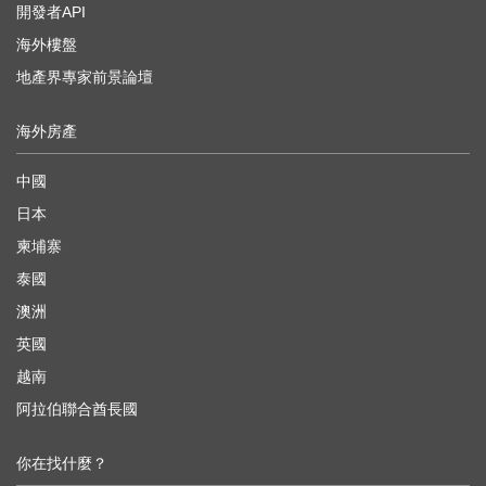
開發者API
海外樓盤
地產界專家前景論壇
海外房產
中國
日本
柬埔寨
泰國
澳洲
英國
越南
阿拉伯聯合酋長國
你在找什麼？