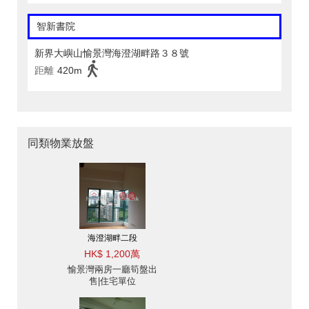
智新書院
新界大嶼山愉景灣海澄湖畔路３８號
距離
420m
同類物業放盤
海澄湖畔二段
HK$ 1,200萬
愉景灣兩房一廳筍盤出
售|住宅單位