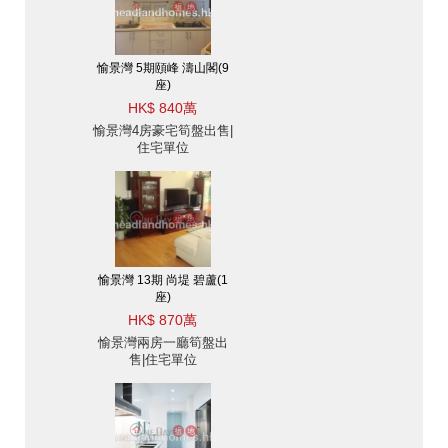
愉景灣 5期頤峰 濤山閣(9
座)
HK$ 840萬
愉景灣4房豪宅筍盤出售|
住宅單位
愉景灣 13期 尚堤 碧蘆(1
座)
HK$ 870萬
愉景灣兩房一廳筍盤出
售|住宅單位