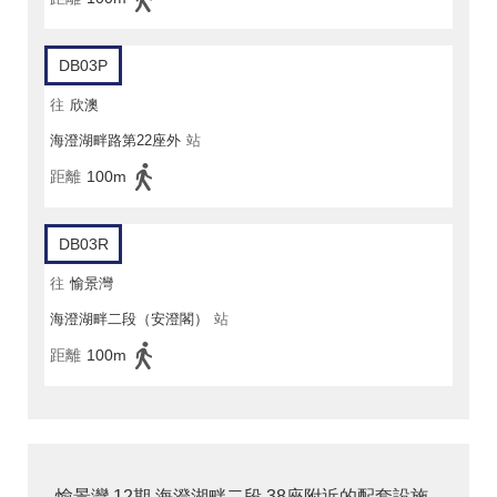
DB03P
往
欣澳
海澄湖畔路第22座外
站
距離
100m
DB03R
往
愉景灣
海澄湖畔二段（安澄閣）
站
距離
100m
愉景灣 12期 海澄湖畔二段 38座附近的配套設施