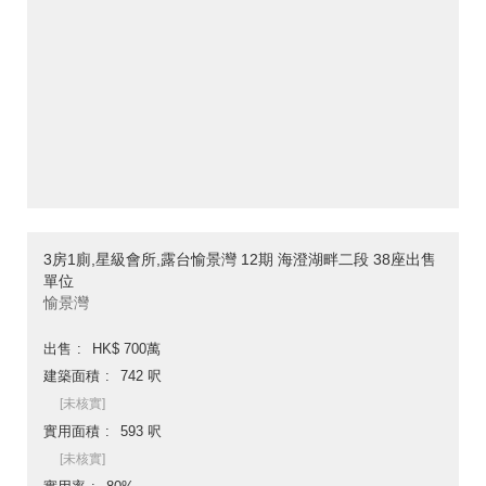
3房1廁,星級會所,露台愉景灣 12期 海澄湖畔二段 38座出售
單位
愉景灣
出售
HK$ 700萬
建築面積
742 呎
[未核實]
實用面積
593 呎
[未核實]