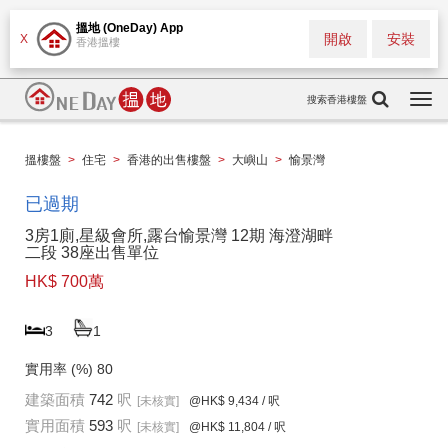
搵地 (OneDay) App
開啟
安裝
X
香港搵樓
搜索香港樓盤
Togg
navi
搵樓盤
>
住宅
>
香港的出售樓盤
>
大嶼山
>
愉景灣
已過期
3房1廁,星級會所,露台愉景灣 12期 海澄湖畔
二段 38座出售單位
HK$ 700萬
3
1
實用率 (%)
80
建築面積
742
呎
[未核實]
@HK$ 9,434
/ 呎
實用面積
593
呎
[未核實]
@HK$ 11,804
/ 呎