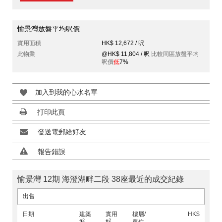
愉景灣放盤平均呎價
實用面積
HK$ 12,672 / 呎
此物業
@HK$ 11,804 / 呎
比較同區放盤平均
呎價
低
7%
加入到我的心水名單
打印此頁
發送電郵給好友
報告錯誤
愉景灣 12期 海澄湖畔二段 38座最近的成交紀錄
出售
日期
建築
實用
樓層/
HK$
2
2