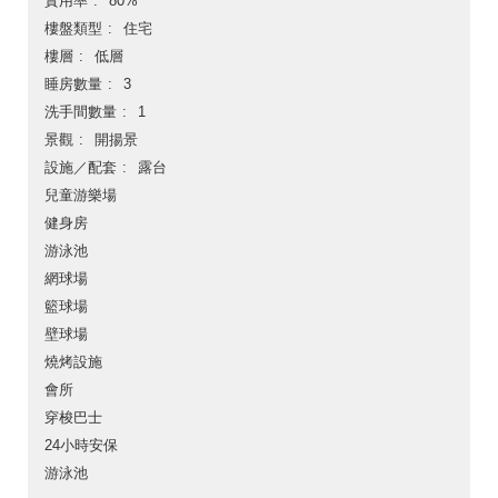
實用率
80%
樓盤類型
住宅
樓層
低層
睡房數量
3
洗手間數量
1
景觀
開揚景
設施／配套
露台
兒童游樂場
健身房
游泳池
網球場
籃球場
壁球場
燒烤設施
會所
穿梭巴士
24小時安保
游泳池