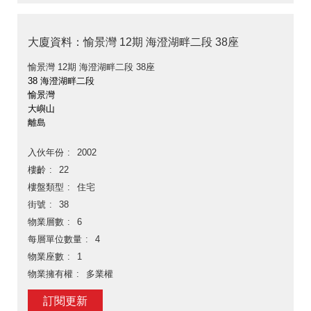
大廈資料：愉景灣 12期 海澄湖畔二段 38座
愉景灣 12期 海澄湖畔二段 38座
38 海澄湖畔二段
愉景灣
大嶼山
離島
入伙年份
2002
樓齡
22
樓盤類型
住宅
街號
38
物業層數
6
每層單位數量
4
物業座數
1
物業擁有權
多業權
訂閱更新