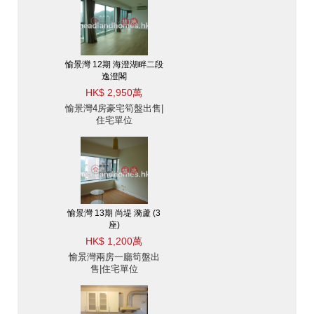
愉景灣 12期 海澄湖畔二段
逸澄閣
HK$ 2,950萬
愉景灣4房豪宅筍盤出售|
住宅單位
愉景灣 13期 尚堤 漪蘆 (3
座)
HK$ 1,200萬
愉景灣兩房一廳筍盤出
售|住宅單位