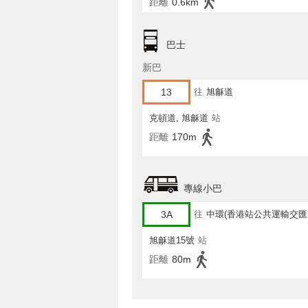
距離
0.6km
巴士
新巴
13
往
旭龢道
克頓道, 旭龢道
站
距離
170m
專線小巴
3A
往
中環(香港站公共運輸交匯
旭龢道15號
站
距離
80m