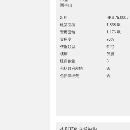
西半山
出租
HK$ 75,000 /
建築面積
1,538 呎
實用面積
1,176 呎
實用率
76%
樓盤類型
住宅
樓層
低層
睡房數量
3
包括政府差餉
否
包括管理費
否
杏彤苑的交通站點