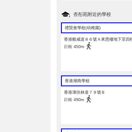
杏彤苑附近的學校
禮賢會學校(幼稚園)
香港般咸道８６號Ａ來恩樓地下至四
距離
450m
香港潮商學校
香港薄扶林道７９號Ｂ
距離
490m