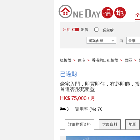
出租
出售
業主盤
建築面績
由
最細
搵樓盤
>
住宅
>
香港的出租樓盤
>
西區
>
已過期
豪宅入門，即買即住，有匙即睇，投
首選杏彤苑租盤
HK$ 75,000 / 月
3
實用率 (%)
76
詳細物業資料
大廈資料
地圖