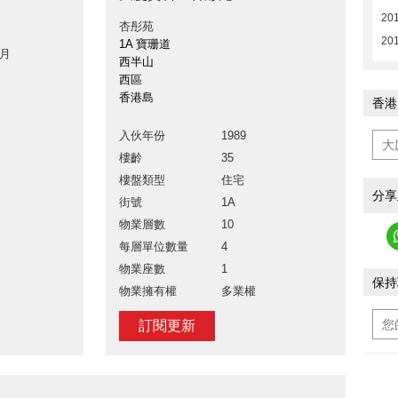
20
杏彤苑
20
1A 寶珊道
 月
西半山
西區
香港島
香港
入伙年份
1989
樓齡
35
樓盤類型
住宅
分享
街號
1A
物業層數
10
每層單位數量
4
物業座數
1
保持
物業擁有權
多業權
訂閱更新