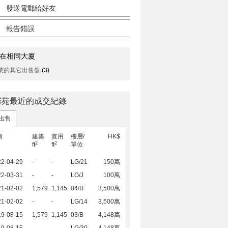
發送電郵給好友
報告錯誤
在相同大廈
業的其它出售盤
(3)
彤苑最近的成交紀錄
出售
期
建築
實用
樓層/
HK$
2
2
ft
ft
單位
22-04-29
-
-
LG/21
150萬
22-03-31
-
-
LG/J
100萬
21-02-02
1,579
1,145
04/B
3,500萬
21-02-02
-
-
LG/14
3,500萬
19-08-15
1,579
1,145
03/B
4,148萬