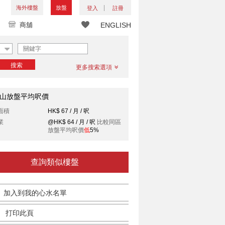
海外樓盤
放盤
登入
註冊
商舖
ENGLISH
搜索
更多搜索選項
山放盤平均呎價
面積
HK$ 67 / 月 / 呎
業
@HK$ 64 / 月 / 呎
比較同區
放盤平均呎價
低
5%
查詢類似樓盤
加入到我的心水名單
打印此頁