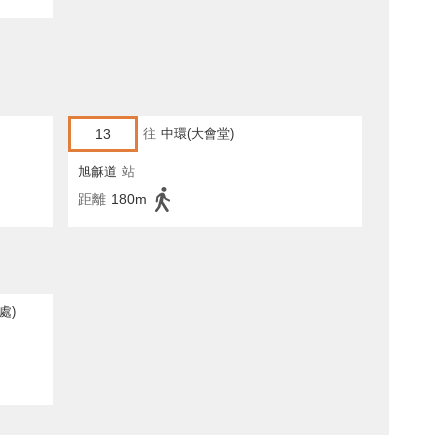
13
往
中環(大會堂)
旭龢道
站
距離
180m
處)