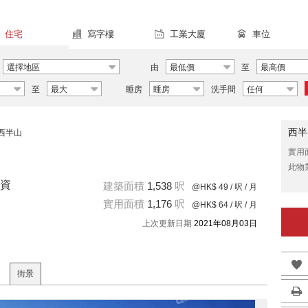
住宅
寫字樓
工業大廈
車位
選擇地區
由
最低價
至
最高價
至
最大
睡房
睡房
洗手間
任何
西半
西半山
實用
此物
資
建築面積
1,538
呎
@HK$ 49
/ 呎 / 月
實用面積
1,176
呎
@HK$ 64
/ 呎 / 月
上次更新日期
2021年08月03日
街景