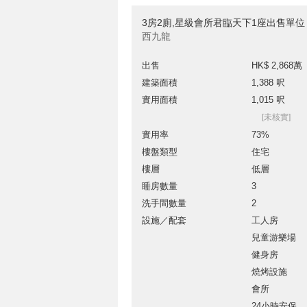
3房2廁,星級會所君臨天下1座出售單位
西九龍
出售
HK$ 2,868萬
建築面積
1,388 呎
實用面積
1,015 呎
[未核實]
實用率
73%
樓盤類型
住宅
樓層
低層
睡房數量
3
洗手間數量
2
設施／配套
工人房
兒童游樂場
健身房
燒烤設施
會所
24小時安保