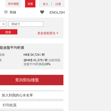
海外樓盤
放盤
登入
註冊
商舖
ENGLISH
搜索
更多搜索選項
龍放盤平均呎價
面積
HK$ 34,724 / 呎
業
@HK$ 41,379 / 呎
比較同區
放盤平均呎價
高
19%
查詢類似樓盤
加入到我的心水名單
打印此頁