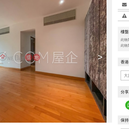
樓盤
此物
此物
>
香港
分享
保持