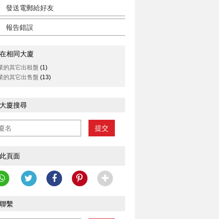
發送電郵給好友
報告錯誤
在相同大廈
業的其它出租盤
(1)
業的其它出售盤
(13)
大廈搜尋
提交
此頁面
聯繫