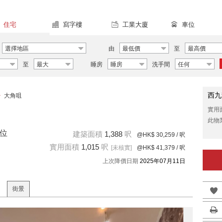
住宅
寫字樓
工業大廈
車位
選擇地區
由
最低價
至
最高價
至
最大
睡房
睡房
洗手間
任何
西九
>
大角咀
實用
此物
單位
建築面積
1,388
呎
@HK$ 30,259
/ 呎
實用面積
1,015
呎
[未核實]
@HK$ 41,379
/ 呎
上次降價日期
2025年07月11日
街景