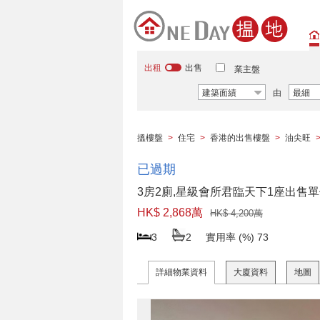
出租
出售
業主盤
建築面績
由
最細
搵樓盤
>
住宅
>
香港的出售樓盤
>
油尖旺
已過期
3房2廁,星級會所君臨天下1座出售
HK$ 2,868萬
HK$ 4,200萬
3
2
實用率 (%)
73
詳細物業資料
大廈資料
地圖