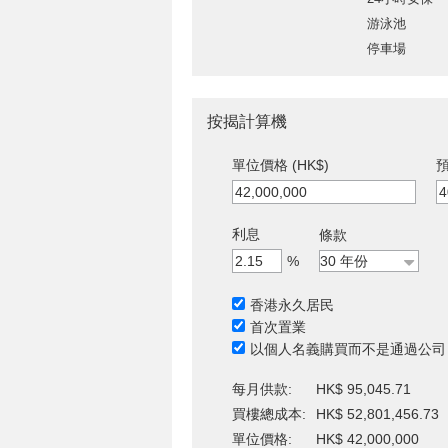
游泳池
停車場
按揭計算機
單位價格 (HK$)
預
利息
條款
%
香港永久居民
首次置業
以個人名義購買而不是通過公司
每月供款:
HK$ 95,045.71
買樓總成本:
HK$ 52,801,456.73
單位價格:
HK$ 42,000,000