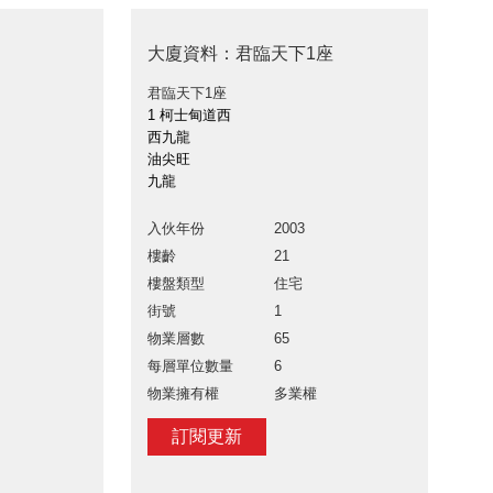
大廈資料：君臨天下1座
君臨天下1座
1 柯士甸道西
西九龍
油尖旺
九龍
入伙年份
2003
樓齡
21
樓盤類型
住宅
街號
1
物業層數
65
每層單位數量
6
物業擁有權
多業權
訂閱更新