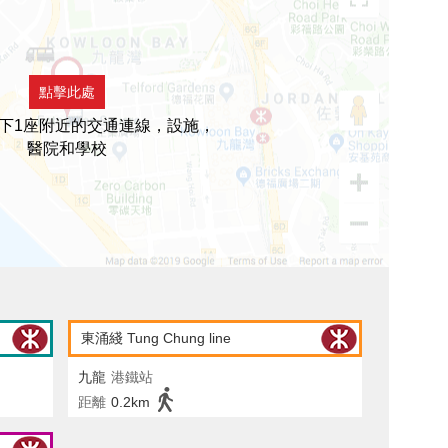
點擊此處
下1座附近的交通連線，設施，
醫院和學校
東涌綫 Tung Chung line
九龍
港鐵站
距離
0.2km