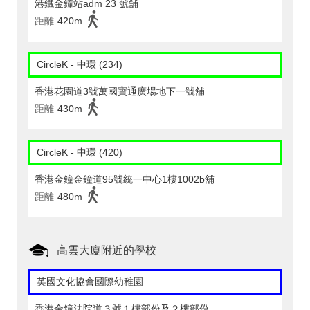
港鐵金鐘站adm 23 號舖
距離
420m
CircleK - 中環 (234)
香港花園道3號萬國寶通廣場地下一號舖
距離
430m
CircleK - 中環 (420)
香港金鐘金鐘道95號統一中心1樓1002b舖
距離
480m
高雲大廈附近的學校
英國文化協會國際幼稚園
香港金鐘法院道３號１樓部份及２樓部份