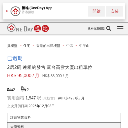
搵地 (OneDay) App
開啟
安裝
X
香港搵樓
搜索香港樓盤
Togg
navi
搵樓盤
>
住宅
>
香港的出租樓盤
>
中區
>
中半山
已過期
2房2廁,連租約發售,露台高雲大廈出租單位
HK$ 95,000 / 月
HK$ 88,000 / 月
2
2
實用面積
1,947
呎
[未核實]
@HK$ 49
/ 呎 / 月
上次升價日期
2025年12月03日
詳細物業資料
大廈資料