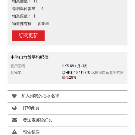
物業層數
11
每層單位數量
4
物業座數
1
物業擁有權
多業權
訂閱更新
中半山放盤平均呎價
實用面積
HK$ 69 / 月 / 呎
此物業
@HK$ 49 / 月 / 呎
比較同區放盤平均呎
價
低
29%
加入到我的心水名單
打印此頁
發送電郵給好友
報告錯誤