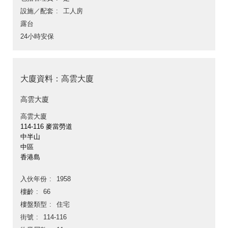
設施／配套
工人房
露台
24小時安保
大廈資料：高雲大廈
高雲大廈
高雲大廈
114-116 麥當勞道
中半山
中區
香港島
入伙年份
1958
樓齡
66
樓盤類型
住宅
街號
114-116