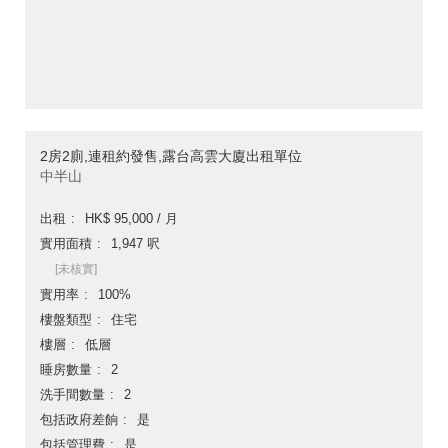
2房2廁,連租約發售,露台高雲大廈出租單位
中半山
出租
HK$ 95,000 / 月
實用面積
1,947 呎
[未核實]
實用率
100%
樓盤類型
住宅
樓層
低層
睡房數量
2
洗手間數量
2
包括政府差餉
是
包括管理費
是