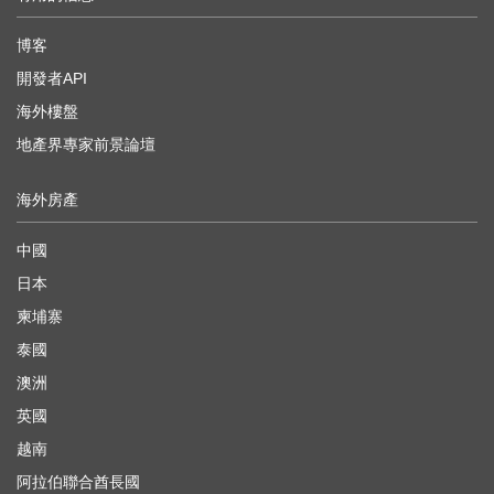
博客
開發者API
海外樓盤
地產界專家前景論壇
海外房產
中國
日本
柬埔寨
泰國
澳洲
英國
越南
阿拉伯聯合酋長國