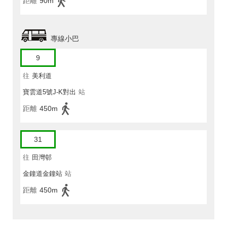
距離
90m
專線小巴
9
往
美利道
寶雲道5號J-K對出
站
距離
450m
31
往
田灣邨
金鐘道金鐘站
站
距離
450m