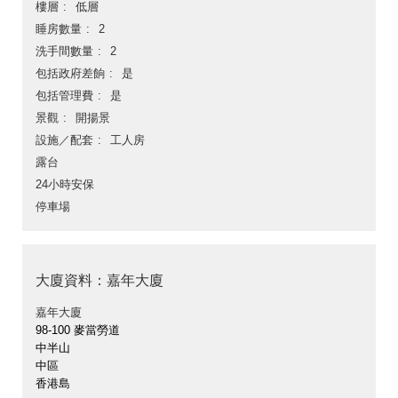
樓層
低層
睡房數量
2
洗手間數量
2
包括政府差餉
是
包括管理費
是
景觀
開揚景
設施／配套
工人房
露台
24小時安保
停車場
大廈資料：嘉年大廈
嘉年大廈
98-100 麥當勞道
中半山
中區
香港島