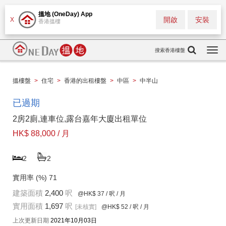
搵地 (OneDay) App
開啟
安裝
X
香港搵樓
搜索香港樓盤
Togg
navi
搵樓盤
>
住宅
>
香港的出租樓盤
>
中區
>
中半山
已過期
2房2廁,連車位,露台嘉年大廈出租單位
HK$ 88,000 / 月
2
2
實用率 (%)
71
建築面積
2,400
呎
@HK$ 37
/ 呎 / 月
實用面積
1,697
呎
[未核實]
@HK$ 52
/ 呎 / 月
上次更新日期
2021年10月03日