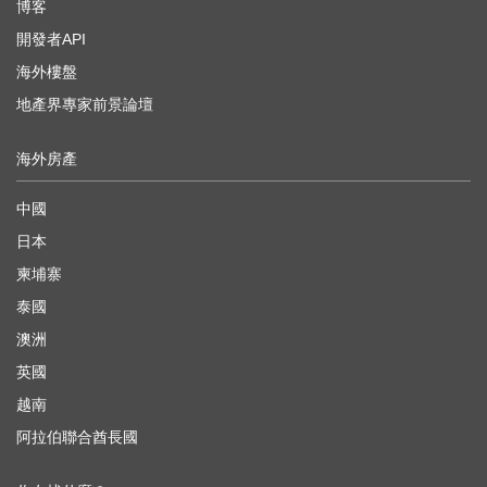
博客
開發者API
海外樓盤
地產界專家前景論壇
海外房產
中國
日本
柬埔寨
泰國
澳洲
英國
越南
阿拉伯聯合酋長國