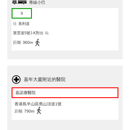
專線小巴
9
往
美利道
寶雲道5號J-K對出
站
距離
360m
嘉年大廈附近的醫院
嘉諾撒醫院
香港島半山區舊山頂道1號
距離
790m