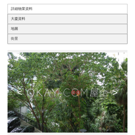
詳細物業資料
大廈資料
地圖
街景
<
>