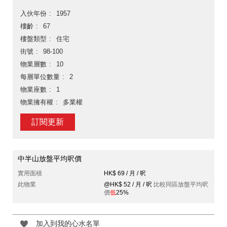
入伙年份
1957
樓齡
67
樓盤類型
住宅
街號
98-100
物業層數
10
每層單位數量
2
物業座數
1
物業擁有權
多業權
訂閱更新
中半山放盤平均呎價
實用面積
HK$ 69 / 月 / 呎
此物業
@HK$ 52 / 月 / 呎
比較同區放盤平均呎
價
低
25%
加入到我的心水名單