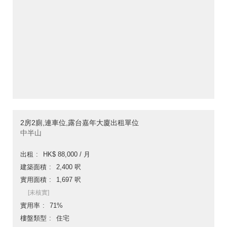
2房2廁,連車位,露台嘉年大廈出租單位
中半山
出租
HK$ 88,000 / 月
建築面積
2,400 呎
實用面積
1,697 呎
[未核實]
實用率
71%
樓盤類型
住宅