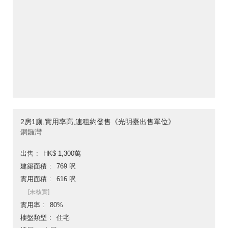
2房1廁,實用率高,連租約發售《光明臺出售單位》
銅鑼灣
出售
HK$ 1,300萬
建築面積
769 呎
實用面積
616 呎
[未核實]
實用率
80%
樓盤類型
住宅