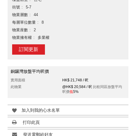
街號
5-7
物業層數
44
每層單位數量
8
物業座數
2
物業擁有權
多業權
訂閱更新
銅鑼灣放盤平均呎價
實用面積
HK$ 21,748 / 呎
此物業
@HK$ 20,584 / 呎
比較同區放盤平均
呎價
低
5%
加入到我的心水名單
打印此頁
發送電郵給好友