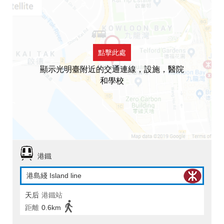
點擊此處
顯示光明臺附近的交通連線，設施，醫院
和學校
港鐵
港島綫 Island line
天后
港鐵站
距離
0.6km