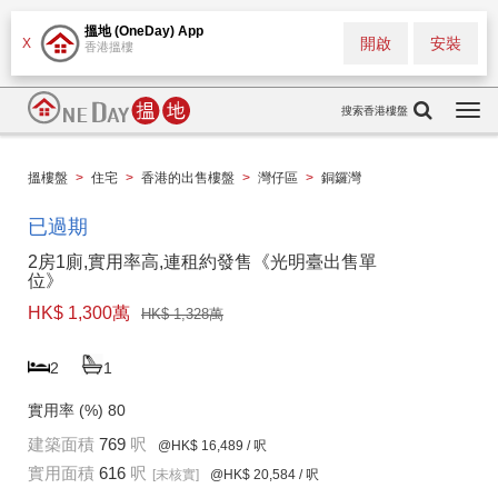
搵地 (OneDay) App
開啟
安裝
X
香港搵樓
搜索香港樓盤
Togg
navi
搵樓盤
>
住宅
>
香港的出售樓盤
>
灣仔區
>
銅鑼灣
已過期
2房1廁,實用率高,連租約發售《光明臺出售單
位》
HK$ 1,300萬
HK$ 1,328萬
2
1
實用率 (%)
80
建築面積
769
呎
@HK$ 16,489
/ 呎
實用面積
616
呎
[未核實]
@HK$ 20,584
/ 呎