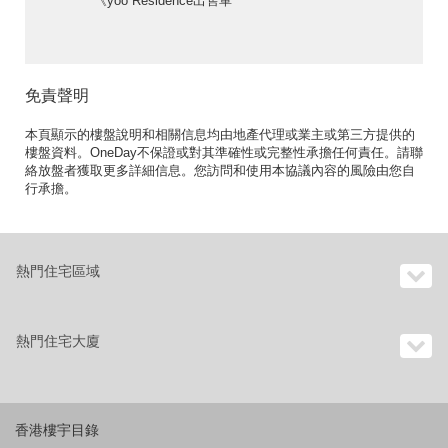
《yoo Residence出售單
位》
免責聲明
本頁顯示的樓盤說明和相關信息均由地產代理或業主或第三方提供的
樓盤資料。OneDay不保證或對其準確性或完整性承擔任何責任。請聯
絡放盤者獲取更多詳細信息。您訪問和使用本協議內容的風險由您自
行承擔。
熱門住宅區域
熱門住宅大廈
香港樓宇目錄