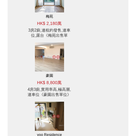
梅苑
HK$ 2,180萬
3房2廁,連租約發售,連車
位,露台《梅苑出售單
位》
豪園
HK$ 8,800萬
4房3廁,實用率高,極高層,
連車位《豪園出售單位》
yoo Residence