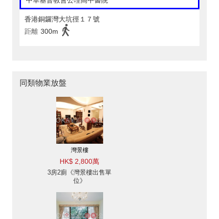
中華基督教會公理高中書院
香港銅鑼灣大坑徑１７號
距離
300m
同類物業放盤
灣景樓
HK$ 2,800萬
3房2廁《灣景樓出售單
位》