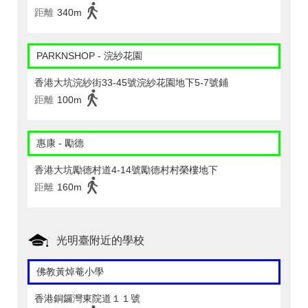
距離
340m
PARKNSHOP - 浣紗花園
香港大坑浣紗街33-45號浣紗花園地下5-7號鋪
距離
100m
惠康 - 勵德
香港大坑勵德村道4-14號勵德村村榮樓地下
距離
160m
光明臺附近的學校
佛教黃焯菴小學
香港銅鑼灣東院道１１號