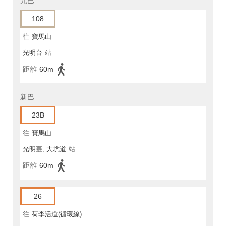
九巴
108
往
寶馬山
光明台
站
距離
60m
新巴
23B
往
寶馬山
光明臺, 大坑道
站
距離
60m
26
往
荷李活道(循環線)