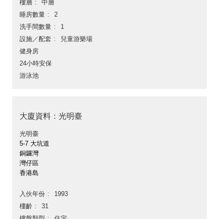
樓層
中層
睡房數量
2
洗手間數量
1
設施／配套
兒童游樂場
健身房
24小時安保
游泳池
大廈資料：光明臺
光明臺
5-7 大坑道
銅鑼灣
灣仔區
香港島
入伙年份
1993
樓齡
31
樓盤類型
住宅