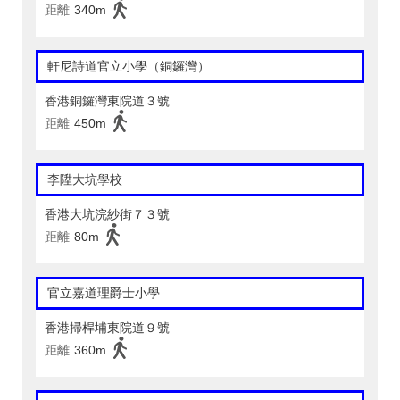
距離
340m
軒尼詩道官立小學（銅鑼灣）
香港銅鑼灣東院道３號
距離
450m
李陞大坑學校
香港大坑浣紗街７３號
距離
80m
官立嘉道理爵士小學
香港掃桿埔東院道９號
距離
360m