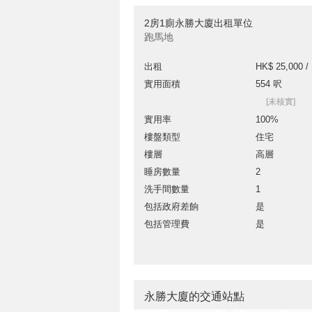
2房1廁永勝大廈出租單位
跑馬地
出租
HK$ 25,000 /
實用面積
554 呎
[未核實]
實用率
100%
樓盤類型
住宅
樓層
高層
睡房數量
2
洗手間數量
1
包括政府差餉
是
包括管理費
是
永勝大廈的交通站點