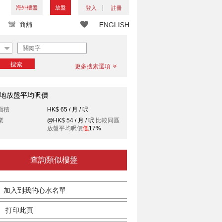
海外樓盤
放盤
登入
註冊
商舖
ENGLISH
搜索
更多搜索選項
地放盤平均呎價
面積
HK$ 65 / 月 / 呎
業
@HK$ 54 / 月 / 呎
比較同區
放盤平均呎價
低
17%
查詢類似樓盤
加入到我的心水名單
打印此頁