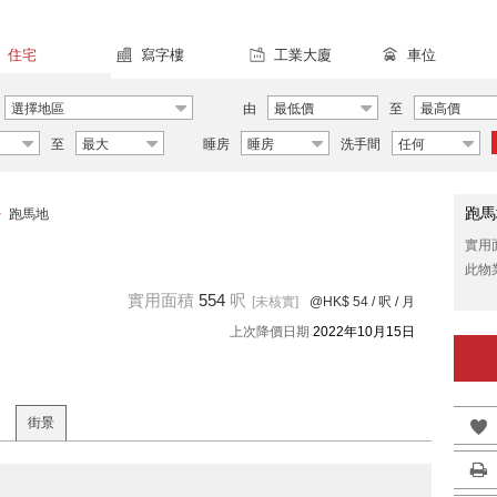
住宅
寫字樓
工業大廈
車位
選擇地區
由
最低價
至
最高價
至
最大
睡房
睡房
洗手間
任何
跑馬
>
跑馬地
實用
此物
實用面積
554
呎
[未核實]
@HK$ 54
/ 呎 / 月
上次降價日期
2022年10月15日
街景