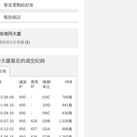
發送電郵給好友
報告錯誤
在相同大廈
業的其它出售盤
(1)
勝大廈最近的成交紀錄
出售
期
建築
實用
樓層/
HK$
2
2
ft
ft
單位
22-06-06
600
-
03/C
768萬
21-06-18
600
-
10/D
941萬
20-08-18
600
-
09/C
836萬
20-07-10
850
626
03/B
1,028萬
16-12-01
850
657
02/A
888萬