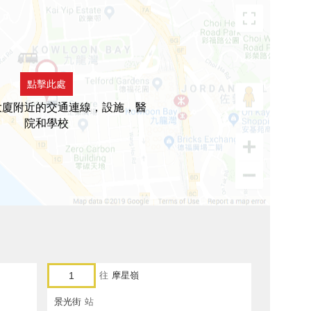
點擊此處
大廈附近的交通連線，設施，醫
院和學校
1
往
摩星嶺
景光街
站