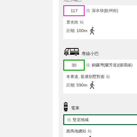
117
往
深水埗(欽州街)
景光街
站
距離
100m
專線小巴
30
往
銅鑼灣(蘭芳道)(循環線)
冬青道, 藍塘別墅對面
站
距離
590m
電車
往
堅尼地城
跑馬地總站
站