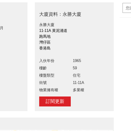
大廈資料：永勝大廈
永勝大廈
 月
11-11A 黃泥涌道
跑馬地
灣仔區
香港島
入伙年份
1965
樓齡
59
樓盤類型
住宅
街號
11-11A
物業擁有權
多業權
訂閱更新