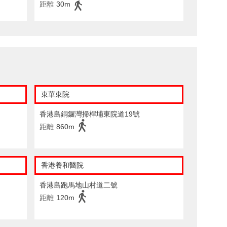
距離
30m
東華東院
香港島銅鑼灣掃桿埔東院道19號
距離
860m
香港養和醫院
香港島跑馬地山村道二號
距離
120m