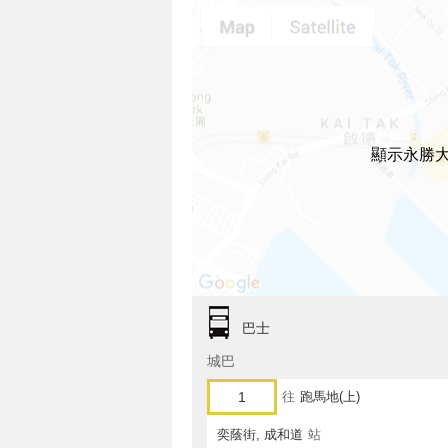
顯示永勝
巴士
城巴
1
往
跑馬地(上)
奕蔭街, 成和道
站