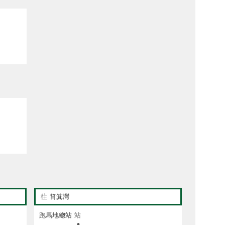
往
筲箕灣
跑馬地總站
站