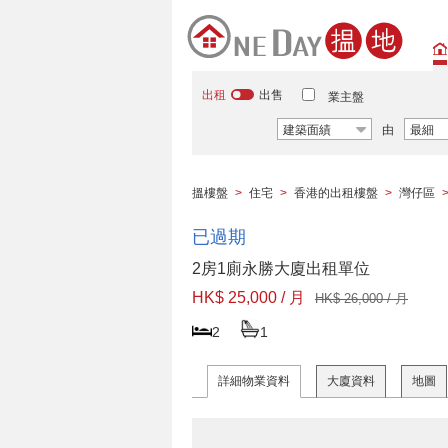
出租
出售
業主盤
建築面績
由
最細
搵樓盤
>
住宅
>
香港的出租樓盤
>
灣仔區
已過期
2房1廁永勝大廈出租單位
HK$ 25,000 / 月
HK$ 26,000 / 月
2
1
詳細物業資料
大廈資料
地圖