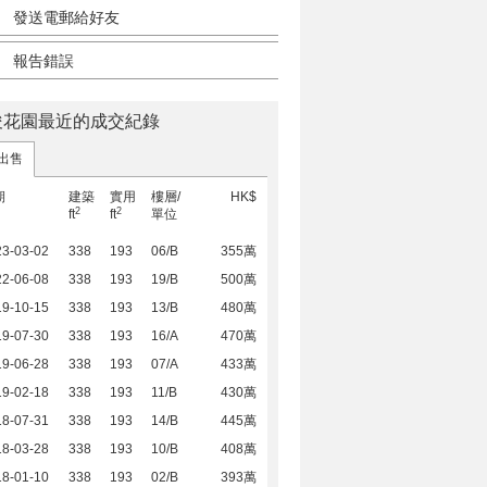
發送電郵給好友
報告錯誤
俊花園最近的成交紀錄
出售
期
建築
實用
樓層/
HK$
2
2
ft
ft
單位
23-03-02
338
193
06/B
355萬
22-06-08
338
193
19/B
500萬
19-10-15
338
193
13/B
480萬
19-07-30
338
193
16/A
470萬
19-06-28
338
193
07/A
433萬
19-02-18
338
193
11/B
430萬
18-07-31
338
193
14/B
445萬
18-03-28
338
193
10/B
408萬
18-01-10
338
193
02/B
393萬