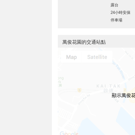
露台
24小時安保
停車場
萬俊花園的交通站點
顯示萬俊