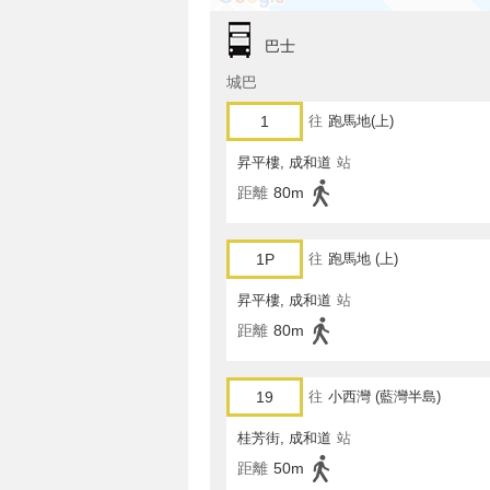
巴士
城巴
1
往
跑馬地(上)
昇平樓, 成和道
站
距離
80m
1P
往
跑馬地 (上)
昇平樓, 成和道
站
距離
80m
19
往
小西灣 (藍灣半島)
桂芳街, 成和道
站
距離
50m