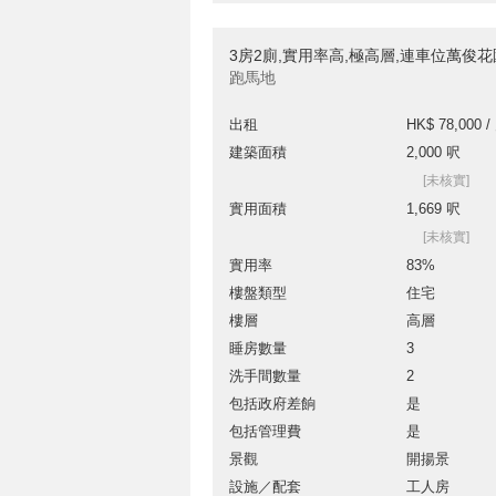
3房2廁,實用率高,極高層,連車位萬俊
跑馬地
出租
HK$ 78,000 /
建築面積
2,000 呎
[未核實]
實用面積
1,669 呎
[未核實]
實用率
83%
樓盤類型
住宅
樓層
高層
睡房數量
3
洗手間數量
2
包括政府差餉
是
包括管理費
是
景觀
開揚景
設施／配套
工人房