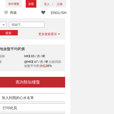
海外樓盤
放盤
登入
註冊
商舖
ENGLISH
搜索
更多搜索選項
地放盤平均呎價
面積
HK$ 65 / 月 / 呎
業
@HK$ 47 / 月 / 呎
比較同區
放盤平均呎價
低
28%
查詢類似樓盤
加入到我的心水名單
打印此頁