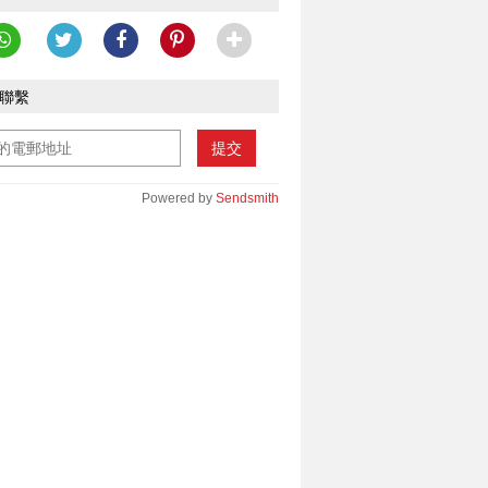
聯繫
提交
Powered by
Sendsmith