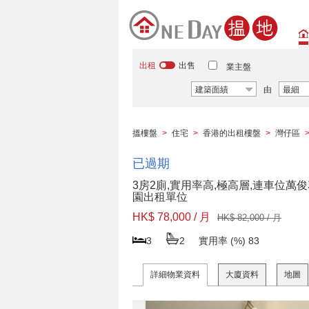
出租
出售
業主盤
建築面績
由
最細
搵樓盤
>
住宅
>
香港的出租樓盤
>
灣仔區
已過期
3房2廁,實用率高,極高層,連車位萬
園出租單位
HK$ 78,000 / 月
HK$ 82,000 / 月
3
2
實用率 (%)
83
詳細物業資料
大廈資料
地圖