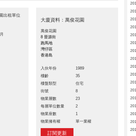
20
20
花園出租單位
20
大廈資料：萬俊花園
201
萬俊花園
 月
20
8 晉源街
跑馬地
20
灣仔區
20
香港島
20
20
入伙年份
1989
201
樓齡
35
20
樓盤類型
住宅
20
街號
8
20
物業層數
23
每層單位數量
2
20
物業座數
1
20
物業擁有權
單一業權
201
201
訂閱更新