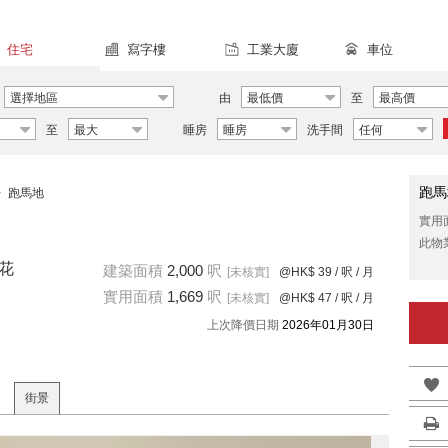
住宅
寫字樓
工業大廈
車位
選擇地區
由
最低價
至
最高價
至
最大
睡房
睡房
洗手間
任何
跑馬
>
跑馬地
實用
此物
俊花
建築面積
2,000
呎
[未核實]
@HK$ 39
/ 呎 / 月
實用面積
1,669
呎
[未核實]
@HK$ 47
/ 呎 / 月
上次降價日期
2026年01月30日
街景