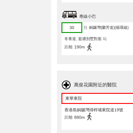
專線小巴
30
往
銅鑼灣(蘭芳道)(循環線)
冬青道, 藍塘別墅對面
站
距離
190m
萬俊花園附近的醫院
東華東院
香港島銅鑼灣掃桿埔東院道19號
距離
880m