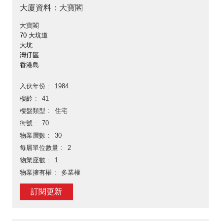
大廈資料：大寶閣
大寶閣
70 大坑道
大坑
灣仔區
香港島
入伙年份
1984
樓齡
41
樓盤類型
住宅
街號
70
物業層數
30
每層單位數量
2
物業座數
1
物業擁有權
多業權
訂閱更新