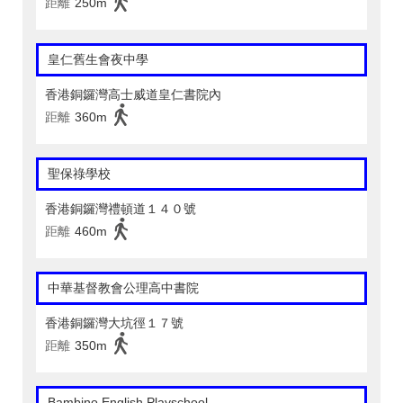
距離
250m
皇仁舊生會夜中學
香港銅鑼灣高士威道皇仁書院內
距離
360m
聖保祿學校
香港銅鑼灣禮頓道１４０號
距離
460m
中華基督教會公理高中書院
香港銅鑼灣大坑徑１７號
距離
350m
Bambino English Playschool