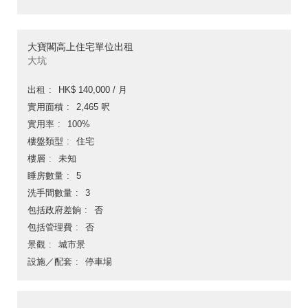
大寶閣高上住宅單位出租
大坑
出租
HK$ 140,000 / 月
實用面積
2,465 呎
實用率
100%
樓盤類型
住宅
樓層
未知
睡房數量
5
洗手間數量
3
包括政府差餉
否
包括管理費
否
景觀
城市景
設施／配套
停車場