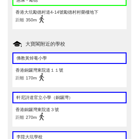
惠康 - 勵德
香港大坑勵德村道4-14號勵德村村榮樓地下
距離
350m
大寶閣附近的學校
佛教黃焯菴小學
香港銅鑼灣東院道１１號
距離
170m
軒尼詩道官立小學（銅鑼灣）
香港銅鑼灣東院道３號
距離
270m
李陞大坑學校