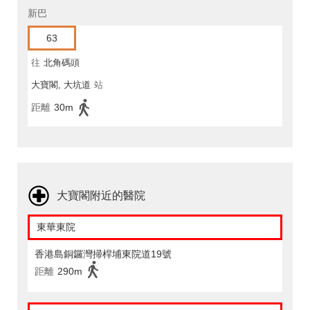
新巴
63
往
北角碼頭
大寶閣, 大坑道
站
距離
30m
大寶閣附近的醫院
東華東院
香港島銅鑼灣掃桿埔東院道19號
距離
290m