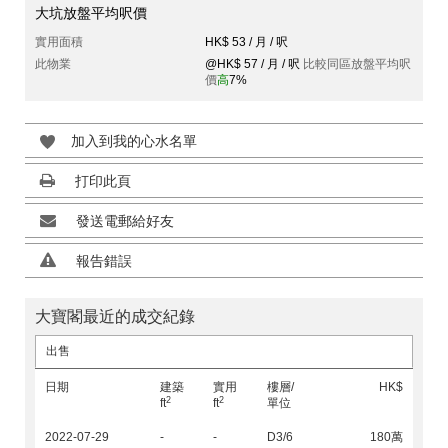
大坑放盤平均呎價
實用面積
HK$ 53 / 月 / 呎
此物業
@HK$ 57 / 月 / 呎
比較同區放盤平均呎
價
高
7%
加入到我的心水名單
打印此頁
發送電郵給好友
報告錯誤
大寶閣最近的成交紀錄
出售
日期
建築
實用
樓層/
HK$
2
2
ft
ft
單位
2022-07-29
-
-
D3/6
180萬