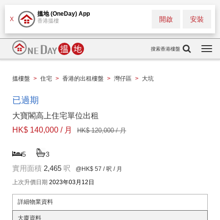
搵地 (OneDay) App
開啟
安裝
X
香港搵樓
搜索香港樓盤
Togg
navi
搵樓盤
>
住宅
>
香港的出租樓盤
>
灣仔區
>
大坑
已過期
大寶閣高上住宅單位出租
HK$ 140,000 / 月
HK$ 120,000 / 月
5
3
實用面積
2,465
呎
@HK$ 57
/ 呎 / 月
上次升價日期
2023年03月12日
詳細物業資料
大廈資料