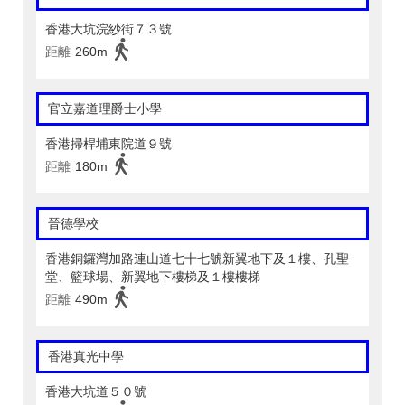
香港大坑浣紗街７３號
距離
260m
官立嘉道理爵士小學
香港掃桿埔東院道９號
距離
180m
晉德學校
香港銅鑼灣加路連山道七十七號新翼地下及１樓、孔聖
堂、籃球場、新翼地下樓梯及１樓樓梯
距離
490m
香港真光中學
香港大坑道５０號