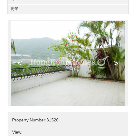
街景
<
>
Property Number:31526
View: