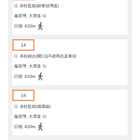
往
赤柱監獄(經東頭灣道)
龜背灣, 大潭道
站
距離
410m
14
往
赤柱砲台(閘口)(不經馬坑及東頭
龜背灣, 大潭道
站
灣道)
距離
410m
14
往
赤柱監獄(循環線)
龜背灣, 大潭道
站
距離
410m