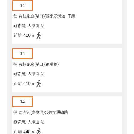
14
往
赤柱砲台(閘口)(經東頭灣道, 不經
龜背灣, 大潭道
站
馬坑)
距離
410m
14
往
赤柱砲台(閘口)(循環線)
龜背灣, 大潭道
站
距離
410m
14
往
西灣河(嘉亨灣)公共交通總站
龜背灣, 大潭道
站
距離
440m