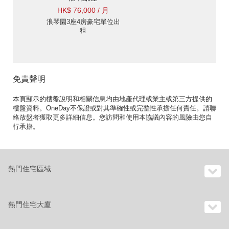
HK$ 76,000 / 月
浪琴園3座4房豪宅單位出
租
免責聲明
本頁顯示的樓盤說明和相關信息均由地產代理或業主或第三方提供的
樓盤資料。OneDay不保證或對其準確性或完整性承擔任何責任。請聯
絡放盤者獲取更多詳細信息。您訪問和使用本協議內容的風險由您自
行承擔。
熱門住宅區域
熱門住宅大廈