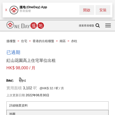
搵地 (OneDay) App
開啟
安裝
X
香港搵樓
搜索香港樓盤
Togg
navi
搵樓盤
>
住宅
>
香港的出租樓盤
>
南區
>
赤柱
已過期
紅山花園高上住宅單位出租
HK$ 98,000 / 月
5
4
實用面積
3,102
呎
@HK$ 32
/ 呎 / 月
上次更新日期
2022年06月30日
詳細物業資料
地圖