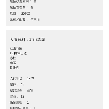
包括政府差餉
否
包括管理費
否
景觀
城市景
設施／配套
停車場
大廈資料：紅山花園
紅山花園
12 白筆山道
赤柱
南區
香港島
入伙年份
1979
樓齡
45
樓盤類型
住宅
街號
12
物業層數
1
每層單位數量
1