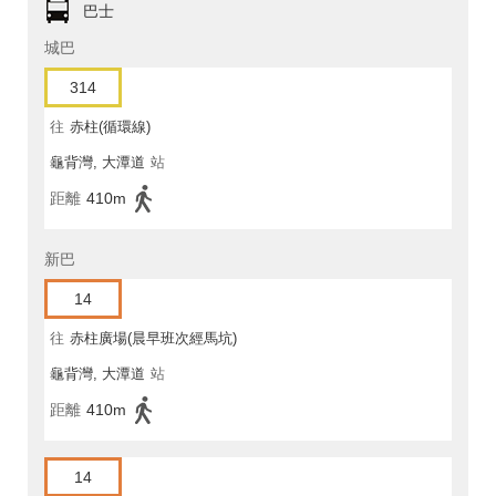
巴士
城巴
314
往
赤柱(循環線)
龜背灣, 大潭道
站
距離
410m
新巴
14
往
赤柱廣場(晨早班次經馬坑)
龜背灣, 大潭道
站
距離
410m
14