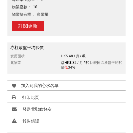
物業座數
16
物業擁有權
多業權
訂閱更新
赤柱放盤平均呎價
實用面積
HK$ 48 / 月 / 呎
此物業
@HK$ 32 / 月 / 呎
比較同區放盤平均呎
價
低
34%
加入到我的心水名單
打印此頁
發送電郵給好友
報告錯誤