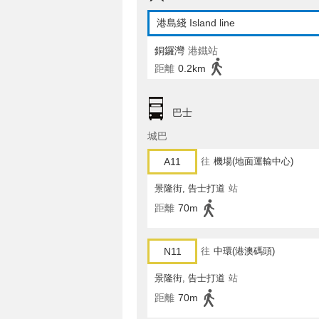
港島綫 Island line
銅鑼灣
港鐵站
距離
0.2km
巴士
城巴
A11
往
機場(地面運輸中心)
景隆街, 告士打道
站
距離
70m
N11
往
中環(港澳碼頭)
景隆街, 告士打道
站
距離
70m