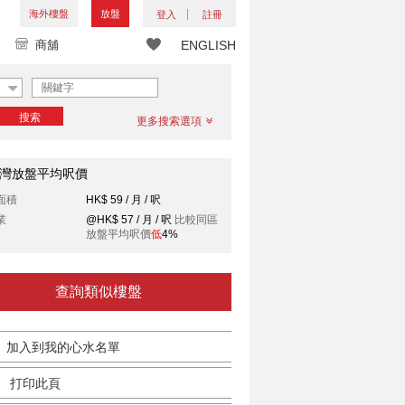
海外樓盤
放盤
登入
註冊
商舖
ENGLISH
搜索
更多搜索選項
灣放盤平均呎價
面積
HK$ 59 / 月 / 呎
業
@HK$ 57 / 月 / 呎
比較同區
放盤平均呎價
低
4%
查詢類似樓盤
加入到我的心水名單
打印此頁