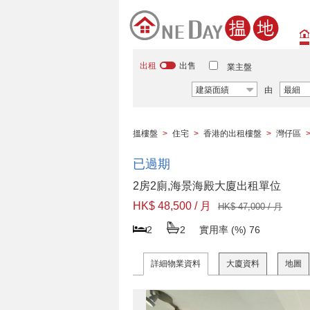
出租
出售
業主盤
建築面績
由
最細
搵樓盤
>
住宅
>
香港的出租樓盤
>
灣仔區
已過期
2房2廁,海景海殿大廈出租單位
HK$ 48,500 / 月
HK$ 47,000 / 月
2
2
實用率 (%)
76
詳細物業資料
大廈資料
地圖