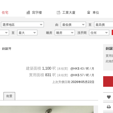
住宅
寫字樓
工業大廈
車位
選擇地區
由
最低價
至
最高價
至
最大
睡房
睡房
洗手間
任何
銅鑼
>
銅鑼灣
實用
此物
建築面積
1,100
呎
[未核實]
@HK$ 43
/ 呎 / 月
實用面積
831
呎
[未核實]
@HK$ 57
/ 呎 / 月
上次升價日期
2026年05月22日
街景