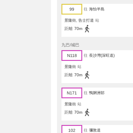
99
往
海怡半島
景隆街, 告士打道
站
距離
70m
九巴/城巴
N118
往
長沙灣(深旺道)
景隆街
站
距離
70m
N171
往
鴨脷洲邨
景隆街
站
距離
70m
102
往
彌敦道