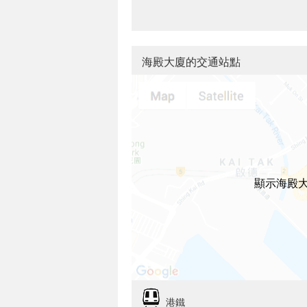
海殿大廈的交通站點
顯示海殿
港鐵