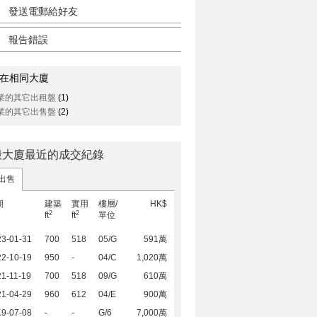
發送電郵給好友
報告錯誤
在相同大廈
業的其它出租盤
(1)
業的其它出售盤
(2)
殿大廈最近的成交紀錄
出售
期
建築
實用
樓層/
HK$
2
2
ft
ft
單位
23-01-31
700
518
05/G
591萬
22-10-19
950
-
04/C
1,020萬
1-11-19
700
518
09/G
610萬
21-04-29
960
612
04/E
900萬
19-07-08
-
-
G/6
7,000萬