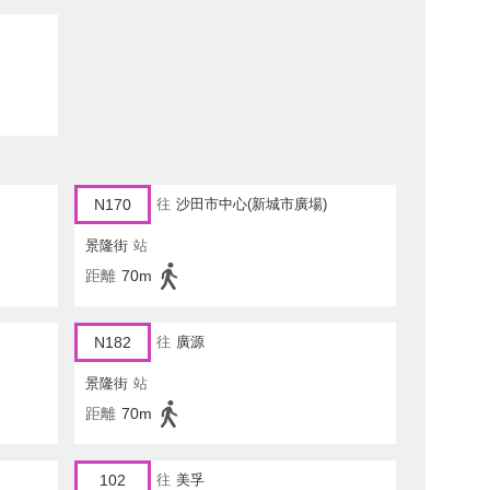
N170
往
沙田市中心(新城市廣場)
景隆街
站
距離
70m
N182
往
廣源
景隆街
站
距離
70m
102
往
美孚