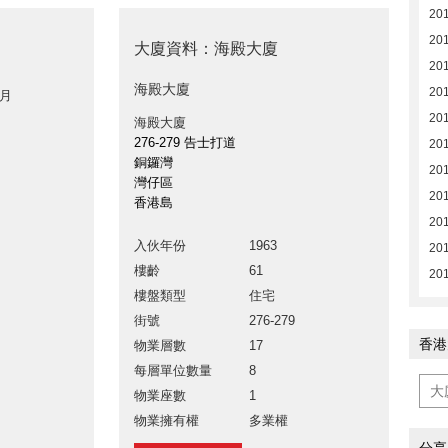
20
20
大廈資料：海殿大廈
20
海殿大廈
20
 月
20
海殿大廈
276-279 告士打道
20
銅鑼灣
20
灣仔區
201
香港島
201
入伙年份
1963
201
樓齡
61
201
樓盤類型
住宅
街號
276-279
香港
物業層數
17
每層單位數量
8
物業座數
1
物業擁有權
多業權