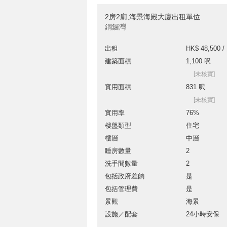
2房2廁,海景海殿大廈出租單位
銅鑼灣
出租
HK$ 48,500 /
建築面積
1,100 呎
[未核實]
實用面積
831 呎
[未核實]
實用率
76%
樓盤類型
住宅
樓層
中層
睡房數量
2
洗手間數量
2
包括政府差餉
是
包括管理費
是
景觀
海景
設施／配套
24小時安保