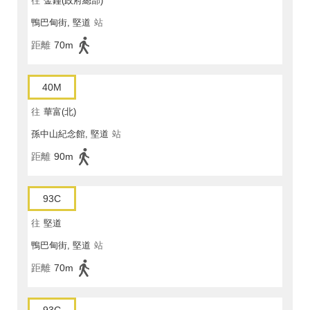
往
金鐘(政府總部)
鴨巴甸街, 堅道
站
距離
70m
40M
往
華富(北)
孫中山紀念館, 堅道
站
距離
90m
93C
往
堅道
鴨巴甸街, 堅道
站
距離
70m