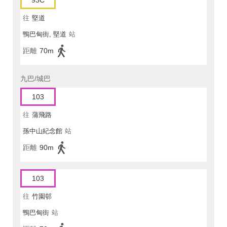
93C
往
堅道
鴨巴甸街, 堅道
站
距離
70m
九巴/城巴
103
往
蒲飛路
孫中山紀念館
站
距離
90m
103
往
竹園邨
鴨巴甸街
站