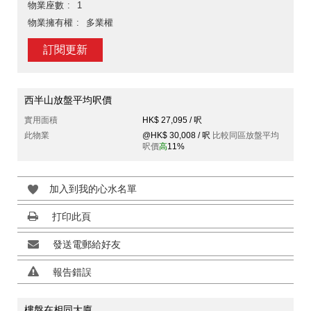
物業座數
1
物業擁有權
多業權
訂閱更新
西半山放盤平均呎價
實用面積
HK$ 27,095 / 呎
此物業
@HK$ 30,008 / 呎
比較同區放盤平均
呎價
高
11%
加入到我的心水名單
打印此頁
發送電郵給好友
報告錯誤
樓盤在相同大廈