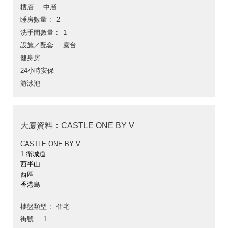
樓層
中層
睡房數量
2
洗手間數量
1
設施／配套
露台
健身房
24小時安保
游泳池
大廈資料：CASTLE ONE BY V
CASTLE ONE BY V
1 衛城道
西半山
西區
香港島
樓盤類型
住宅
街號
1