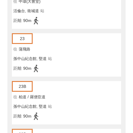
往
中環(大會堂)
活倫台, 衛城道
站
距離
90m
23
往
蒲飛路
孫中山紀念館, 堅道
站
距離
90m
23B
往
柏道 / 羅便臣道
孫中山紀念館, 堅道
站
距離
90m