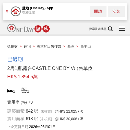
搵地 (OneDay) App
開啟
安裝
X
香港搵樓
搜索香港樓盤
Togg
navi
搵樓盤
>
住宅
>
香港的出售樓盤
>
西區
>
西半山
已過期
2房1廁,露台CASTLE ONE BY V出售單位
HK$ 1,854.5萬
2
1
實用率 (%)
73
建築面積
842
呎
[未核實]
@HK$ 22,025
/ 呎
實用面積
618
呎
[未核實]
@HK$ 30,008
/ 呎
上次更新日期
2026年08月01日