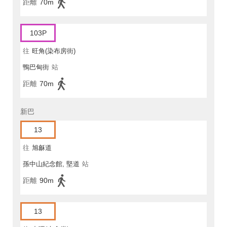
距離
70m
103P
往
旺角(染布房街)
鴨巴甸街
站
距離
70m
新巴
13
往
旭龢道
孫中山紀念館, 堅道
站
距離
90m
13