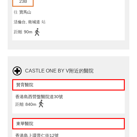
23B
往
寶馬山
活倫台, 衛城道
站
距離
90m
CASTLE ONE BY V附近的醫院
贊育醫院
香港島西營盤醫院道30號
距離
840m
東華醫院
香港島上環普仁街12號