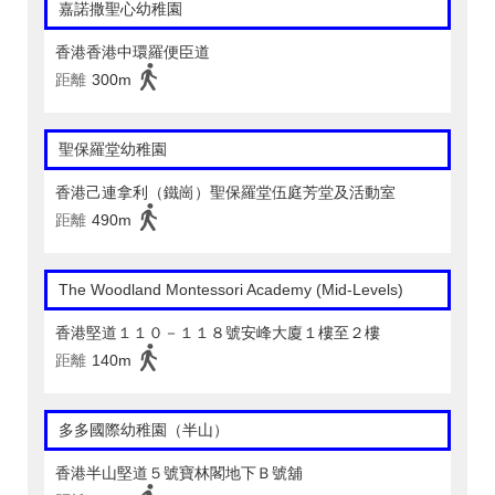
嘉諾撒聖心幼稚園
香港香港中環羅便臣道
距離
300m
聖保羅堂幼稚園
香港己連拿利（鐵崗）聖保羅堂伍庭芳堂及活動室
距離
490m
The Woodland Montessori Academy (Mid-Levels)
香港堅道１１０－１１８號安峰大廈１樓至２樓
距離
140m
多多國際幼稚園（半山）
香港半山堅道５號寶林閣地下Ｂ號舖