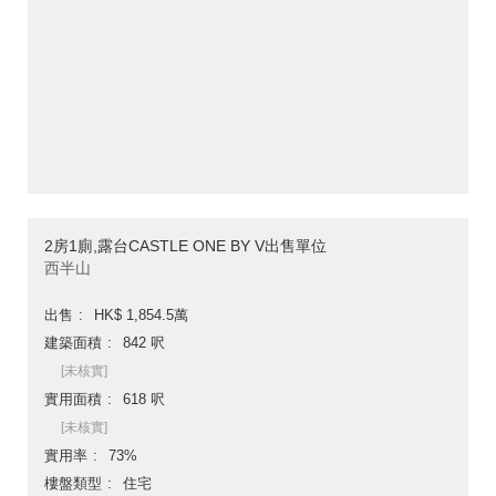
2房1廁,露台CASTLE ONE BY V出售單位
西半山
出售
HK$ 1,854.5萬
建築面積
842 呎
[未核實]
實用面積
618 呎
[未核實]
實用率
73%
樓盤類型
住宅