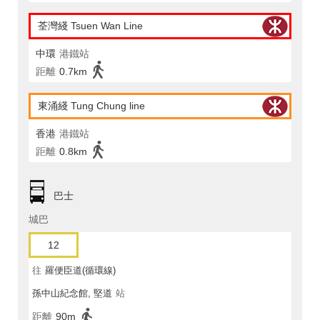
荃灣綫 Tsuen Wan Line
中環
港鐵站
距離
0.7km
東涌綫 Tung Chung line
香港
港鐵站
距離
0.8km
巴士
城巴
12
往
羅便臣道(循環線)
孫中山紀念館, 堅道
站
距離
90m