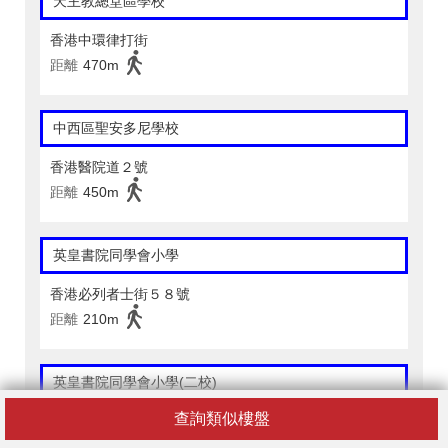
天主教總堂區學校
香港中環律打街
距離
470m
中西區聖安多尼學校
香港醫院道２號
距離
450m
英皇書院同學會小學
香港必列者士街５８號
距離
210m
英皇書院同學會小學(二校)
查詢類似樓盤
香港上環普慶坊４０號
距離
430m