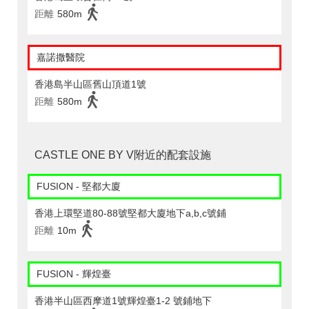
距離
580m
嘉諾撒醫院
香港島半山區舊山頂道1號
距離
580m
CASTLE ONE BY V附近的配套設施
FUSION - 堅都大廈
香港上環堅道80-88號堅都大廈地下a,b,c號鋪
距離
10m
FUSION - 輝煌臺
香港半山區西摩道1號輝煌臺1-2 號鋪地下