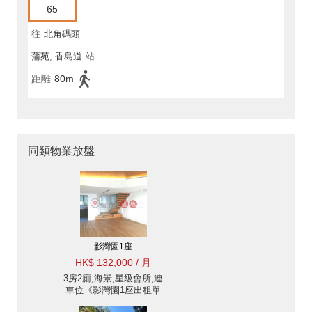
65
往
北角碼頭
蒲苑, 香島道
站
距離
80m
同類物業放盤
影灣園1座
HK$ 132,000 / 月
3房2廁,海景,星級會所,連
車位《影灣園1座出租單
位》