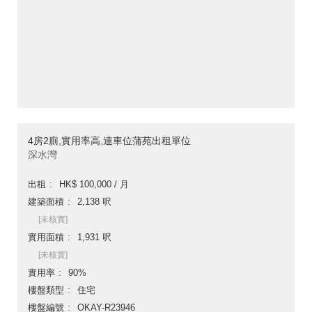
4房2廁,實用率高,連車位蒲苑出租單位
深水灣
出租
HK$ 100,000 / 月
建築面積
2,138 呎
[未核實]
實用面積
1,931 呎
[未核實]
實用率
90%
樓盤類型
住宅
樓盤編號
OKAY-R23946