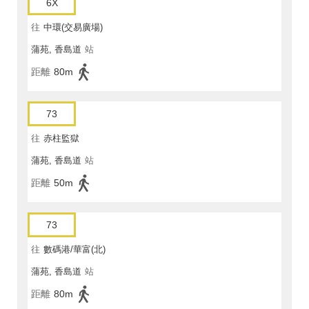
6X
往
中環(交易廣場)
蒲苑, 香島道
站
距離
80m
73
往
赤柱監獄
蒲苑, 香島道
站
距離
50m
73
往
數碼港/華富(北)
蒲苑, 香島道
站
距離
80m