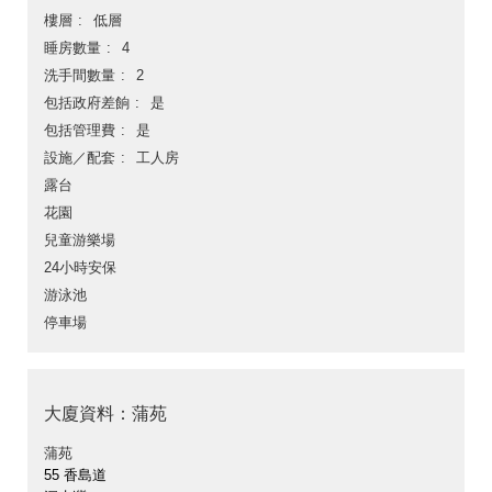
樓層
低層
睡房數量
4
洗手間數量
2
包括政府差餉
是
包括管理費
是
設施／配套
工人房
露台
花園
兒童游樂場
24小時安保
游泳池
停車場
大廈資料：蒲苑
蒲苑
55 香島道