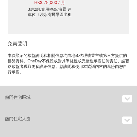
HK$ 78,000 / 月
3房2廁,實用率高,海景,連
車位《淺水灣麗景園出租
單位》
免責聲明
本頁顯示的樓盤說明和相關信息均由地產代理或業主或第三方提供的
樓盤資料。OneDay不保證或對其準確性或完整性承擔任何責任。請聯
絡放盤者獲取更多詳細信息。您訪問和使用本協議內容的風險由您自
行承擔。
熱門住宅區域
熱門住宅大廈