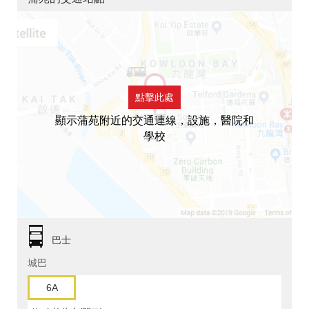
點擊此處
顯示蒲苑附近的交通連線，設施，醫院和
學校
巴士
城巴
6A