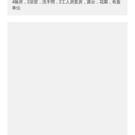
4睡房，2浴室，洗手間，2工人房套房，露台，花園，有蓋
車位