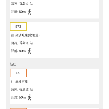
蒲苑, 香島道
站
距離
80m
973
往
尖沙咀東(麼地道)
蒲苑, 香島道
站
距離
80m
新巴
65
往
赤柱市集
蒲苑, 香島道
站
距離
50m