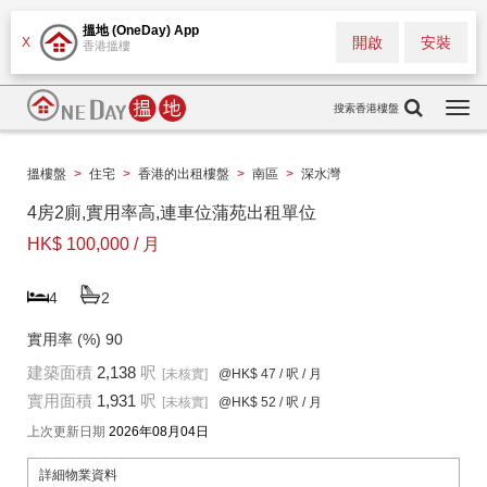
搵地 (OneDay) App
開啟
安裝
X
香港搵樓
搜索香港樓盤
Togg
navi
搵樓盤
>
住宅
>
香港的出租樓盤
>
南區
>
深水灣
4房2廁,實用率高,連車位蒲苑出租單位
HK$ 100,000 / 月
4
2
實用率 (%)
90
建築面積
2,138
呎
[未核實]
@HK$ 47
/ 呎 / 月
實用面積
1,931
呎
[未核實]
@HK$ 52
/ 呎 / 月
上次更新日期
2026年08月04日
詳細物業資料