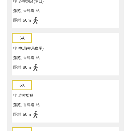
往
赤柱炮台(閘口)
蒲苑, 香島道
站
距離
50m
6A
往
中環(交易廣場)
蒲苑, 香島道
站
距離
80m
6X
往
赤柱監獄
蒲苑, 香島道
站
距離
50m