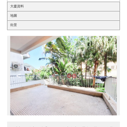
大廈資料
地圖
街景
<
>