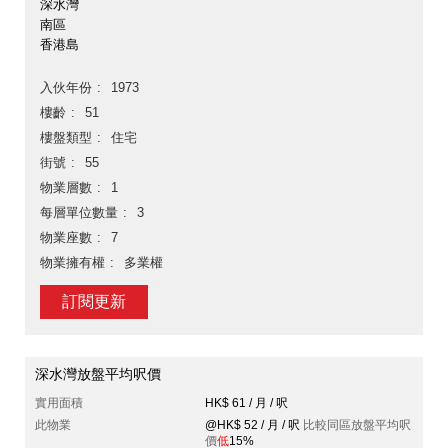
深水灣
南區
香港島
入伙年份
1973
樓齡
51
樓盤類型
住宅
街號
55
物業層數
1
每層單位數量
3
物業座數
7
物業擁有權
多業權
訂閱更新
深水灣放盤平均呎價
實用面積
HK$ 61 / 月 / 呎
此物業
@HK$ 52 / 月 / 呎
比較同區放盤平均呎
價
低
15%