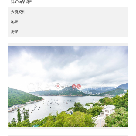
詳細物業資料
大廈資料
地圖
街景
<
>