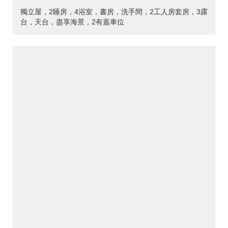
獨立屋，2睡房，4浴室，書房，洗手間，2工人房套房，3露
台，天台，盡享海景，2有蓋車位