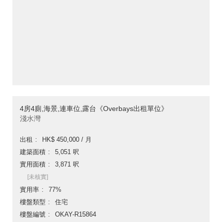
4房4廁,海景,連車位,露台《Overbays出租單位》
淺水灣
出租
HK$ 450,000 / 月
建築面積
5,051 呎
實用面積
3,871 呎
[未核實]
實用率
77%
樓盤類型
住宅
樓盤編號
OKAY-R15864