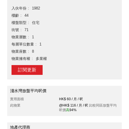
入伙年份
1982
樓齡
44
樓盤類型
住宅
街號
71
物業層數
1
每層單位數量
1
物業座數
8
物業擁有權
多業權
訂閱更新
淺水灣放盤平均呎價
實用面積
HK$ 60 / 月 / 呎
此物業
@HK$ 116 / 月 / 呎
比較同區放盤平均
呎價
高
94%
地產代理商