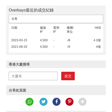
Overbays最近的成交紀錄
出售
日期
建築
實用
樓層/
HK$
2
2
ft
ft
單位
2023-03-15
4,500
-
-/8
4.3億
2021-08-20
4,500
-
-/5
4億
香港大廈搜尋
提交
分享此頁面