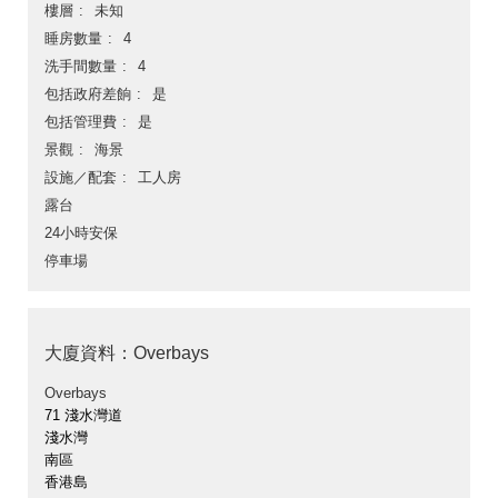
樓層
未知
睡房數量
4
洗手間數量
4
包括政府差餉
是
包括管理費
是
景觀
海景
設施／配套
工人房
露台
24小時安保
停車場
大廈資料：Overbays
Overbays
71 淺水灣道
淺水灣
南區
香港島