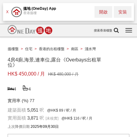
搵地 (OneDay) App
開啟
安裝
X
香港搵樓
搜索香港樓盤
Togg
navi
搵樓盤
>
住宅
>
香港的出租樓盤
>
南區
>
淺水灣
4房4廁,海景,連車位,露台《Overbays出租單
位》
HK$ 450,000 / 月
HK$ 480,000 / 月
4
4
實用率 (%)
77
建築面積
5,051
呎
@HK$ 89
/ 呎 / 月
實用面積
3,871
呎
[未核實]
@HK$ 116
/ 呎 / 月
上次降價日期
2025年09月30日