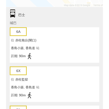
巴士
城巴
6A
往
赤柱炮台(閘口)
香島小築, 香島道
站
距離
90m
6X
往
赤柱監獄
香島小築, 香島道
站
距離
90m