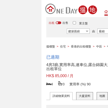
出租
出售
業主盤
建築面績
由
最細
搵樓盤
>
住宅
>
香港的出租樓盤
>
中區
>
已過期
4房3廁,實用率高,連車位,露台錦園
出租單位
HK$ 85,000 / 月
4
3
實用率 (%)
90
詳細物業資料
大廈資料
地圖