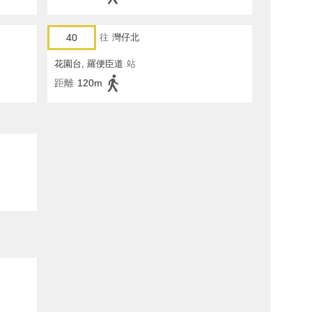
40
往
灣仔北
花園台, 羅便臣道
站
距離
120m