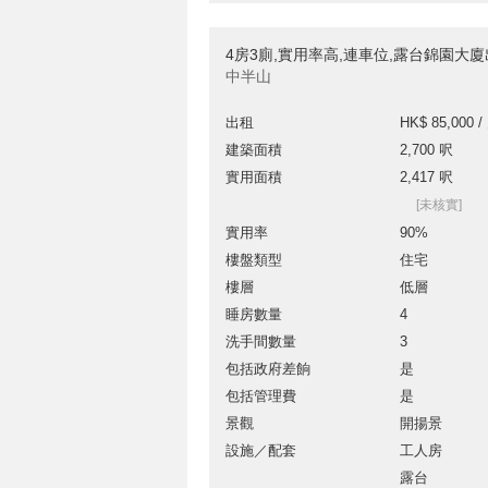
4房3廁,實用率高,連車位,露台錦園大
中半山
出租
HK$ 85,000 /
建築面積
2,700 呎
實用面積
2,417 呎
[未核實]
實用率
90%
樓盤類型
住宅
樓層
低層
睡房數量
4
洗手間數量
3
包括政府差餉
是
包括管理費
是
景觀
開揚景
設施／配套
工人房
露台