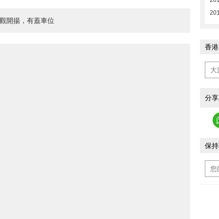
20
201
景觀開揚，有蓋車位
香港
分享
保持