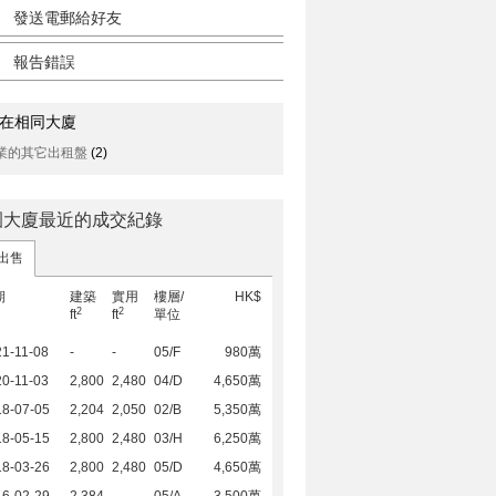
發送電郵給好友
報告錯誤
在相同大廈
業的其它出租盤
(2)
園大廈最近的成交紀錄
出售
期
建築
實用
樓層/
HK$
2
2
ft
ft
單位
1-11-08
-
-
05/F
980萬
0-11-03
2,800
2,480
04/D
4,650萬
18-07-05
2,204
2,050
02/B
5,350萬
18-05-15
2,800
2,480
03/H
6,250萬
18-03-26
2,800
2,480
05/D
4,650萬