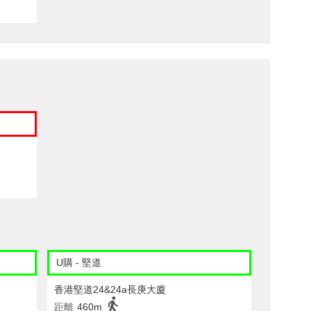
U購 - 堅道
香港堅道24&24a長庚大廈
距離
460m