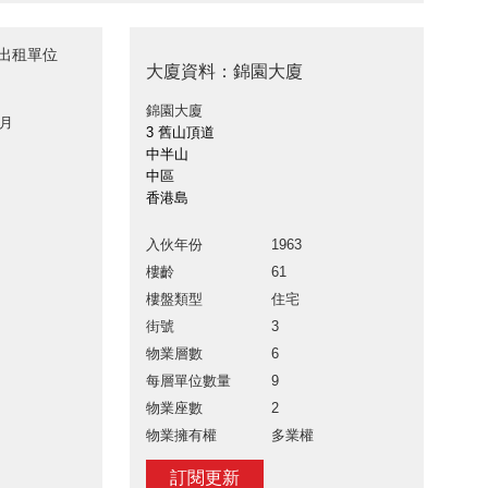
廈出租單位
大廈資料：錦園大廈
錦園大廈
 月
3 舊山頂道
中半山
中區
香港島
入伙年份
1963
樓齡
61
樓盤類型
住宅
街號
3
物業層數
6
每層單位數量
9
物業座數
2
物業擁有權
多業權
訂閱更新