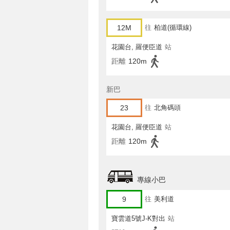
12M
往
柏道(循環線)
花園台, 羅便臣道
站
距離
120m
新巴
23
往
北角碼頭
花園台, 羅便臣道
站
距離
120m
專線小巴
9
往
美利道
寶雲道5號J-K對出
站