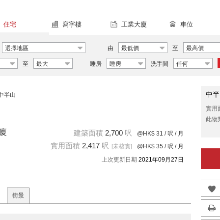
住宅
寫字樓
工業大廈
車位
選擇地區
由
最低價
至
最高價
至
最大
睡房
睡房
洗手間
任何
中半
中半山
實用
此物
大廈
建築面積
2,700
呎
@HK$ 31
/ 呎 / 月
實用面積
2,417
呎
[未核實]
@HK$ 35
/ 呎 / 月
上次更新日期
2021年09月27日
街景