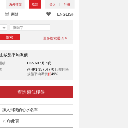
海外樓盤
放盤
登入
註冊
商舖
ENGLISH
搜索
更多搜索選項
山放盤平均呎價
面積
HK$ 69 / 月 / 呎
業
@HK$ 35 / 月 / 呎
比較同區
放盤平均呎價
低
49%
查詢類似樓盤
加入到我的心水名單
打印此頁