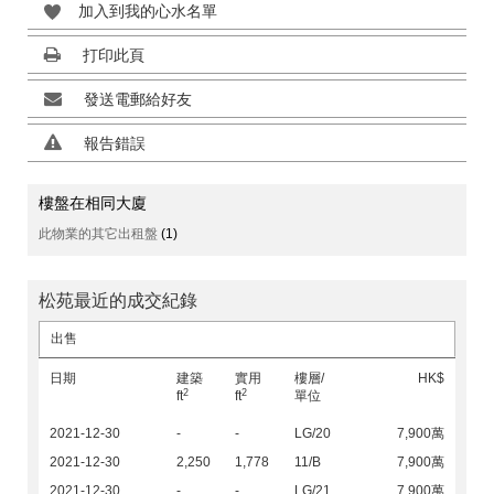
加入到我的心水名單
打印此頁
發送電郵給好友
報告錯誤
樓盤在相同大廈
此物業的其它出租盤
(1)
松苑最近的成交紀錄
出售
日期
建築
實用
樓層/
HK$
2
2
ft
ft
單位
2021-12-30
-
-
LG/20
7,900萬
2021-12-30
2,250
1,778
11/B
7,900萬
2021-12-30
-
-
LG/21
7,900萬