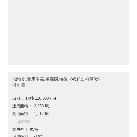
4房3廁,實用率高,極高層,海景《松苑出租單位》
淺水灣
出租
HK$ 120,000 / 月
建築面積
2,250 呎
實用面積
1,917 呎
[未核實]
實用率
85%
樓盤類型
住宅