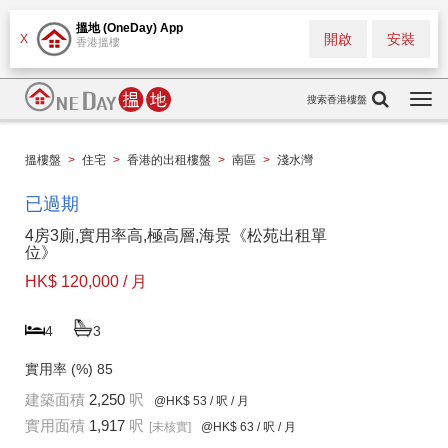
搵地 (OneDay) App
開啟
安裝
X
香港搵樓
搜索香港樓盤
Togg
navi
搵樓盤
>
住宅
>
香港的出租樓盤
>
南區
>
淺水灣
已過期
4房3廁,實用率高,極高層,海景《松苑出租單
位》
HK$ 120,000 / 月
4
3
實用率 (%)
85
建築面積
2,250
呎
@HK$ 53
/ 呎 / 月
實用面積
1,917
呎
[未核實]
@HK$ 63
/ 呎 / 月