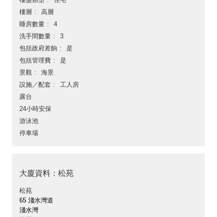
樓層
高層
睡房數量
4
洗手間數量
3
包括政府差餉
是
包括管理費
是
景觀
海景
設施／配套
工人房
露台
24小時安保
游泳池
停車場
大廈資料：松苑
松苑
65 淺水灣道
淺水灣