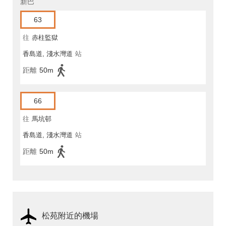
新巴
63
往
赤柱監獄
香島道, 淺水灣道
站
距離
50m
66
往
馬坑邨
香島道, 淺水灣道
站
距離
50m
松苑附近的機場