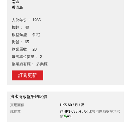
南區
香港島
入伙年份
1985
樓齡
40
樓盤類型
住宅
街號
65
物業層數
20
每層單位數量
2
物業擁有權
多業權
訂閱更新
淺水灣放盤平均呎價
實用面積
HK$ 60 / 月 / 呎
此物業
@HK$ 63 / 月 / 呎
比較同區放盤平均呎
價
高
4%