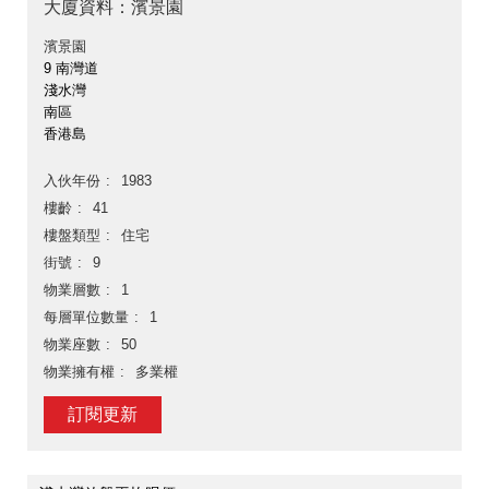
大廈資料：濱景園
濱景園
9 南灣道
淺水灣
南區
香港島
入伙年份
1983
樓齡
41
樓盤類型
住宅
街號
9
物業層數
1
每層單位數量
1
物業座數
50
物業擁有權
多業權
訂閱更新