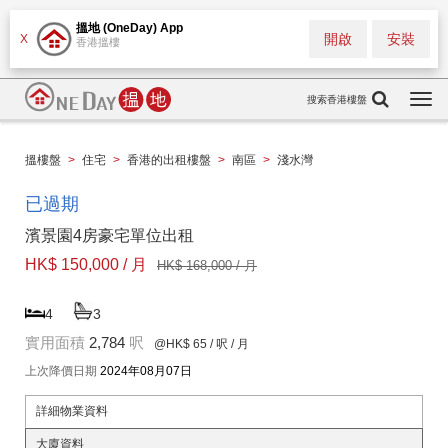
搵地 (OneDay) App
開啟
安裝
X
香港搵樓
搜索香港樓盤
Togg
navi
搵樓盤
>
住宅
>
香港的出租樓盤
>
南區
>
淺水灣
已過期
濱景園4房豪宅單位出租
HK$ 150,000 / 月
HK$ 168,000 / 月
4
3
實用面積
2,784
呎
@HK$ 65
/ 呎 / 月
上次降價日期
2024年08月07日
詳細物業資料
大廈資料