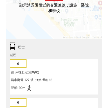
顯示濱景園附近的交通連線，設施，醫院
和學校
巴士
城巴
6
往
赤柱監獄(經馬坑)
淺水灣道 127 號, 淺水灣道
站
距離
90m
6