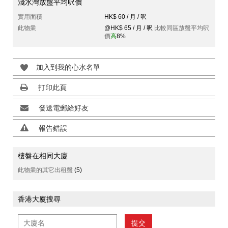
淺水灣放盤平均呎價
實用面積
HK$ 60 / 月 / 呎
此物業
@HK$ 65 / 月 / 呎
比較同區放盤平均呎
價
高
8%
加入到我的心水名單
打印此頁
發送電郵給好友
報告錯誤
樓盤在相同大廈
此物業的其它出租盤
(5)
香港大廈搜尋
提交