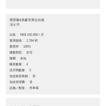
濱景園4房豪宅單位出租
淺水灣
出租
HK$ 150,000 / 月
實用面積
2,784 呎
實用率
100%
樓盤類型
住宅
樓層
未知
睡房數量
4
洗手間數量
3
包括政府差餉
否
包括管理費
否
設施／配套
停車場