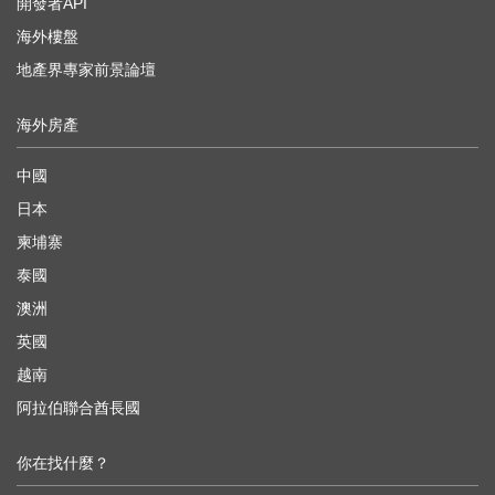
開發者API
海外樓盤
地產界專家前景論壇
海外房產
中國
日本
柬埔寨
泰國
澳洲
英國
越南
阿拉伯聯合酋長國
你在找什麼？