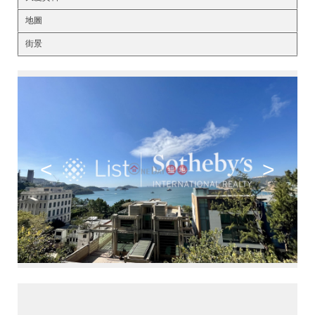
地圖
街景
<
>