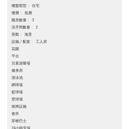
樓盤類型
住宅
樓層
低層
睡房數量
3
洗手間數量
2
景觀
海景
設施／配套
工人房
花園
平台
兒童游樂場
健身房
游泳池
網球場
籃球場
壁球場
燒烤設施
會所
穿梭巴士
24小時安保