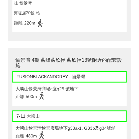
往
愉景灣
海堤居20號
站
距離
220m
愉景灣 4期 蘅峰蘅欣徑 蘅欣徑13號附近的配套設
施
FUSIONBLACKANDGREY - 愉景灣
大嶼山愉景灣商場c座g25 號地下
距離
500m
7-11 大嶼山
大嶼山愉景灣愉景廣場地下g33a-1, G33b及g34號舖
距離
480m