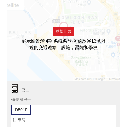
點擊此處
顯示愉景灣 4期 蘅峰蘅欣徑 蘅欣徑13號附
近的交通連線，設施，醫院和學校
巴士
愉景灣巴士
DB01R
往
東涌