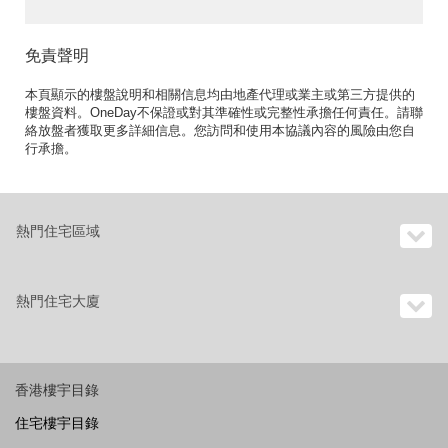
免責聲明
本頁顯示的樓盤說明和相關信息均由地產代理或業主或第三方提供的
樓盤資料。OneDay不保證或對其準確性或完整性承擔任何責任。請聯
絡放盤者獲取更多詳細信息。您訪問和使用本協議內容的風險由您自
行承擔。
熱門住宅區域
熱門住宅大廈
香港樓宇目錄
住宅樓宇目錄