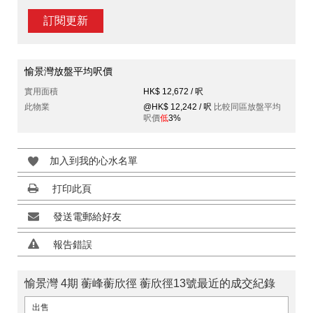
訂閱更新
愉景灣放盤平均呎價
實用面積
HK$ 12,672 / 呎
此物業
@HK$ 12,242 / 呎
比較同區放盤平均
呎價
低
3%
加入到我的心水名單
打印此頁
發送電郵給好友
報告錯誤
愉景灣 4期 蘅峰蘅欣徑 蘅欣徑13號最近的成交紀錄
出售