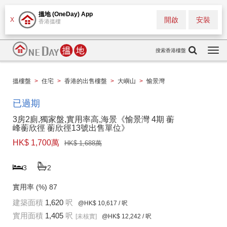
搵地 (OneDay) App
開啟
安裝
X
香港搵樓
搜索香港樓盤
Togg
navi
搵樓盤
>
住宅
>
香港的出售樓盤
>
大嶼山
>
愉景灣
已過期
3房2廁,獨家盤,實用率高,海景《愉景灣 4期 蘅
峰蘅欣徑 蘅欣徑13號出售單位》
HK$ 1,700萬
HK$ 1,688萬
3
2
實用率 (%)
87
建築面積
1,620
呎
@HK$ 10,617
/ 呎
實用面積
1,405
呎
[未核實]
@HK$ 12,242
/ 呎