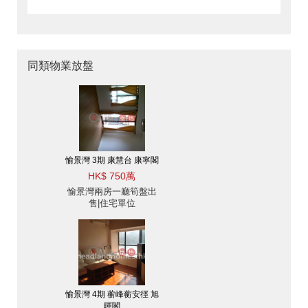
同類物業放盤
愉景灣 3期 康慧台 康寧閣
HK$ 750萬
愉景灣兩房一廳筍盤出
售|住宅單位
愉景灣 4期 蘅峰蘅安徑 旭
暉閣