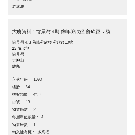
游泳池
大廈資料：愉景灣 4期 蘅峰蘅欣徑 蘅欣徑13號
愉景灣 4期 蘅峰蘅欣徑 蘅欣徑13號
13 蘅欣徑
愉景灣
大嶼山
離島
入伙年份
1990
樓齡
34
樓盤類型
住宅
街號
13
物業層數
2
每層單位數量
4
物業座數
1
物業擁有權
多業權