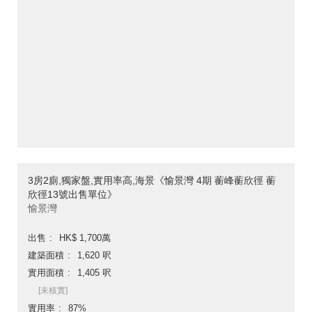
3房2廁,獨家盤,實用率高,海景《愉景灣 4期 蘅峰蘅欣徑 蘅
欣徑13號出售單位》
愉景灣
出售
HK$ 1,700萬
建築面積
1,620 呎
實用面積
1,405 呎
[未核實]
實用率
87%