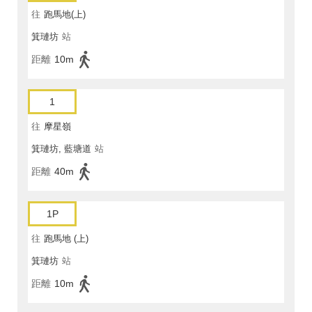
往
跑馬地(上)
箕璉坊
站
距離
10m
1
往
摩星嶺
箕璉坊, 藍塘道
站
距離
40m
1P
往
跑馬地 (上)
箕璉坊
站
距離
10m