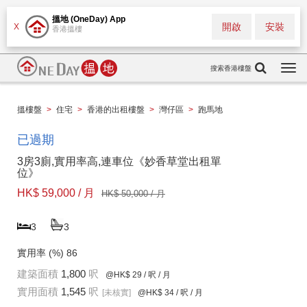
搵地 (OneDay) App
開啟
安裝
X
香港搵樓
搜索香港樓盤
Togg
navi
搵樓盤
>
住宅
>
香港的出租樓盤
>
灣仔區
>
跑馬地
已過期
3房3廁,實用率高,連車位《妙香草堂出租單
位》
HK$ 59,000 / 月
HK$ 50,000 / 月
3
3
實用率 (%)
86
建築面積
1,800
呎
@HK$ 29
/ 呎 / 月
實用面積
1,545
呎
[未核實]
@HK$ 34
/ 呎 / 月