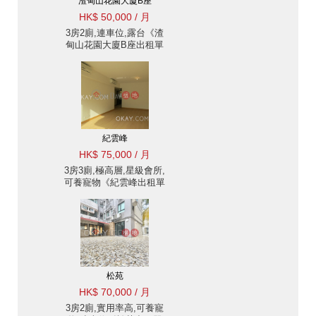
渣甸山花園大廈B座
HK$ 50,000 / 月
3房2廁,連車位,露台《渣
甸山花園大廈B座出租單
位》
紀雲峰
HK$ 75,000 / 月
3房3廁,極高層,星級會所,
可養寵物《紀雲峰出租單
位》
松苑
HK$ 70,000 / 月
3房2廁,實用率高,可養寵