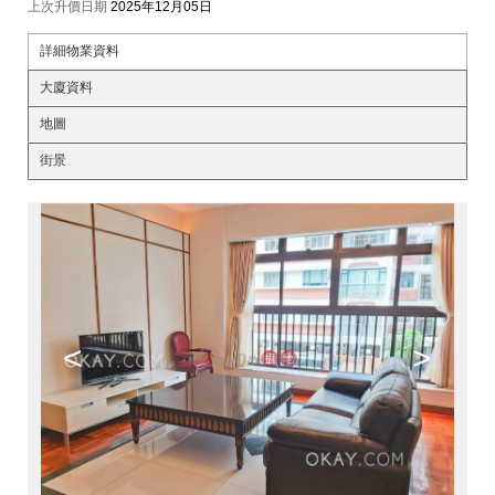
上次升價日期
2025年12月05日
詳細物業資料
大廈資料
地圖
街景
<
>