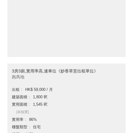
3房3廁,實用率高,連車位《妙香草堂出租單位》
跑馬地
出租
HK$ 59,000 / 月
建築面積
1,800 呎
實用面積
1,545 呎
[未核實]
實用率
86%
樓盤類型
住宅