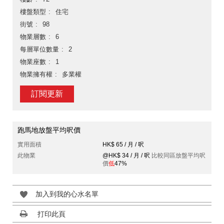
樓盤類型
住宅
街號
98
物業層數
6
每層單位數量
2
物業座數
1
物業擁有權
多業權
訂閱更新
跑馬地放盤平均呎價
實用面積
HK$ 65 / 月 / 呎
此物業
@HK$ 34 / 月 / 呎
比較同區放盤平均呎
價
低
47%
加入到我的心水名單
打印此頁