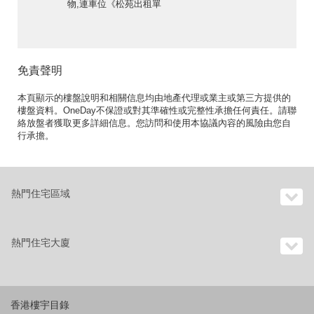
物,連車位《松苑出租單
位》
免責聲明
本頁顯示的樓盤說明和相關信息均由地產代理或業主或第三方提供的
樓盤資料。OneDay不保證或對其準確性或完整性承擔任何責任。請聯
絡放盤者獲取更多詳細信息。您訪問和使用本協議內容的風險由您自
行承擔。
熱門住宅區域
熱門住宅大廈
香港樓宇目錄