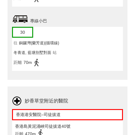
專線小巴
30
往
銅鑼灣(蘭芳道)(循環線)
冬青道, 藍塘別墅對面
站
距離
70m
妙香草堂附近的醫院
香港港安醫院–司徒拔道
香港島黃泥涌峽司徒拔道40號
距離
470m