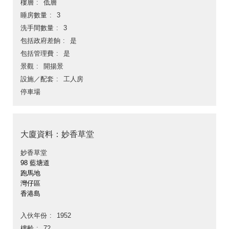
樓層
低層
睡房數量
3
洗手間數量
3
包括政府差餉
是
包括管理費
是
景觀
開揚景
設施／配套
工人房
停車場
大廈資料：妙香草堂
妙香草堂
98 藍塘道
跑馬地
灣仔區
香港島
入伙年份
1952
樓齡
72