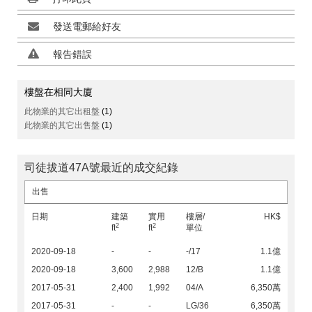
發送電郵給好友
報告錯誤
樓盤在相同大廈
此物業的其它出租盤
(1)
此物業的其它出售盤
(1)
司徒拔道47A號最近的成交紀錄
出售
日期
建築
實用
樓層/
HK$
2
2
ft
ft
單位
2020-09-18
-
-
-/17
1.1億
2020-09-18
3,600
2,988
12/B
1.1億
2017-05-31
2,400
1,992
04/A
6,350萬
2017-05-31
-
-
LG/36
6,350萬