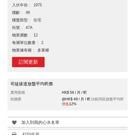
入伙年份
1975
樓齡
49
樓盤類型
住宅
街號
47A
物業層數
12
每層單位數量
2
物業擁有權
多業權
訂閱更新
司徒拔道放盤平均呎價
實用面積
HK$ 56 / 月 / 呎
此物業
@HK$ 49 / 月 / 呎
比較同區放盤平均呎
價
低
12%
加入到我的心水名單
打印此頁