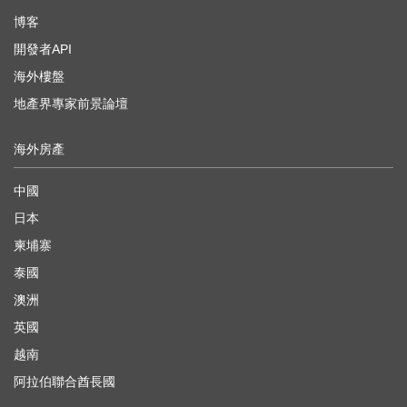
博客
開發者API
海外樓盤
地產界專家前景論壇
海外房產
中國
日本
柬埔寨
泰國
澳洲
英國
越南
阿拉伯聯合酋長國