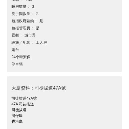
睡房數量
3
洗手間數量
2
包括政府差餉
是
包括管理費
是
景觀
城市景
設施／配套
工人房
露台
24小時安保
停車場
大廈資料：司徒拔道47A號
司徒拔道47A號
47A 司徒拔道
司徒拔道
灣仔區
香港島