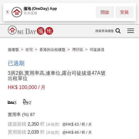
搵地 (OneDay) App
開啟
安裝
X
香港搵樓
搜索香港樓盤
Togg
navi
搵樓盤
>
住宅
>
香港的出租樓盤
>
灣仔區
>
司徒拔道
已過期
3房2廁,實用率高,連車位,露台司徒拔道47A號
出租單位
HK$ 100,000 / 月
3
2
實用率 (%)
87
建築面積
2,350
呎
[未核實]
@HK$ 43
/ 呎 / 月
實用面積
2,039
呎
[未核實]
@HK$ 49
/ 呎 / 月