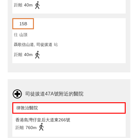
距離
40m
15B
往
山頂
聶歌信山道, 司徒拔道
站
距離
40m
司徒拔道47A號附近的醫院
律敦治醫院
香港島灣仔皇后大道東266號
距離
760m