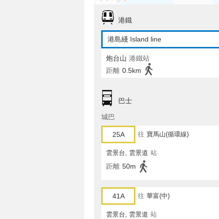
港鐵
港島綫 Island line
炮台山
港鐵站
距離
0.5km
巴士
城巴
25A
往
寶馬山(循環線)
雲景台, 雲景道
站
距離
50m
41A
往
華富(中)
雲景台, 雲景道
站