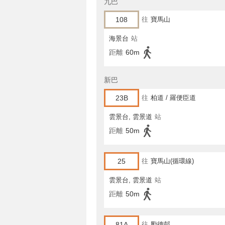
九巴
108
往
寶馬山
海景台
站
距離
60m
新巴
23B
往
柏道 / 羅便臣道
雲景台, 雲景道
站
距離
50m
25
往
寶馬山(循環線)
雲景台, 雲景道
站
距離
50m
81A
往
勵德邨