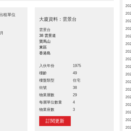
20
20
台出租單位
大廈資料：雲景台
20
20
雲景台
 月
38 雲景道
20
寶馬山
20
東區
20
香港島
20
入伙年份
1975
20
樓齡
49
202
樓盤類型
住宅
202
街號
38
202
物業層數
29
202
每層單位數量
4
20
物業座數
3
20
20
訂閱更新
20