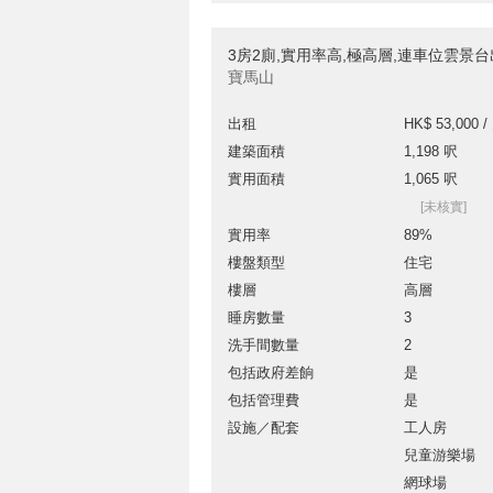
3房2廁,實用率高,極高層,連車位雲景
寶馬山
出租
HK$ 53,000 /
建築面積
1,198 呎
實用面積
1,065 呎
[未核實]
實用率
89%
樓盤類型
住宅
樓層
高層
睡房數量
3
洗手間數量
2
包括政府差餉
是
包括管理費
是
設施／配套
工人房
兒童游樂場
網球場