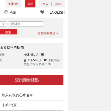
海外樓盤
放盤
登入
註冊
商舖
ENGLISH
搜索
更多搜索選項
山放盤平均呎價
面積
HK$ 45 / 月 / 呎
業
@HK$ 50 / 月 / 呎
比較同區
放盤平均呎價
高
11%
查詢類似樓盤
加入到我的心水名單
打印此頁