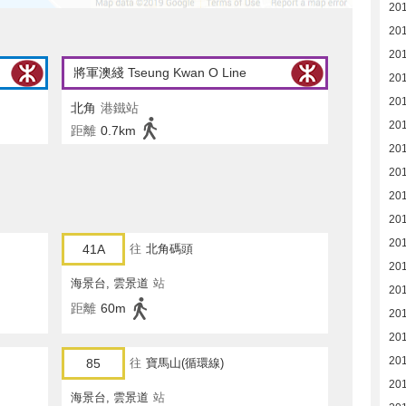
20
20
20
將軍澳綫 Tseung Kwan O Line
20
20
北角
港鐵站
20
距離
0.7km
20
20
20
201
201
41A
往
北角碼頭
20
海景台, 雲景道
站
20
距離
60m
20
20
20
85
往
寶馬山(循環線)
20
海景台, 雲景道
站