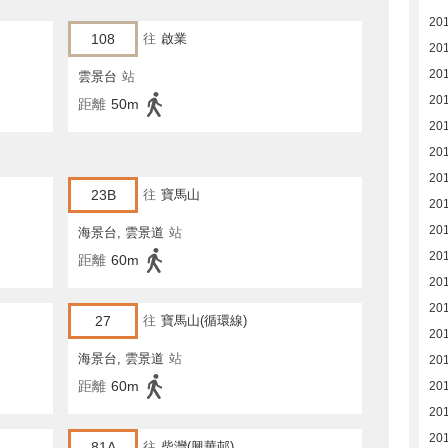
20
108
往
啟業
20
20
雲景台
站
20
距離
50m
20
20
20
23B
往
寶馬山
20
20
海景台, 雲景道
站
20
距離
60m
20
20
27
往
寶馬山(循環線)
20
海景台, 雲景道
站
20
距離
60m
20
20
20
81A
往
柴灣(興華邨)