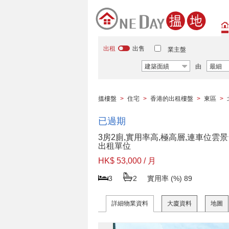
出租
出售
業主盤
建築面績
由
最細
搵樓盤
>
住宅
>
香港的出租樓盤
>
東區
>
已過期
3房2廁,實用率高,極高層,連車位雲
出租單位
HK$ 53,000 / 月
3
2
實用率 (%)
89
詳細物業資料
大廈資料
地圖