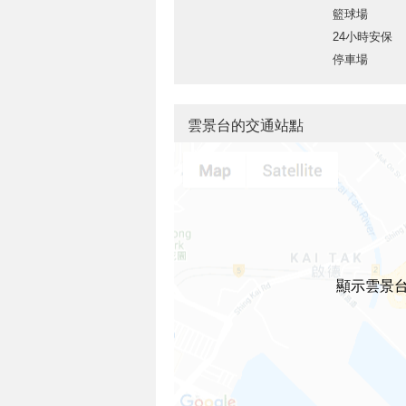
籃球場
24小時安保
停車場
雲景台的交通站點
顯示雲景