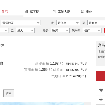
住宅
寫字樓
工業大廈
車位
選擇地區
由
最低價
至
最高價
至
最大
睡房
睡房
洗手間
任何
寶馬
北角
實用
此物
景台
建築面積
1,198
呎
@HK$ 44
/ 呎 / 月
實用面積
1,065
呎
[未核實]
@HK$ 50
/ 呎 / 月
上次更新日期
2021年09月01日
街景