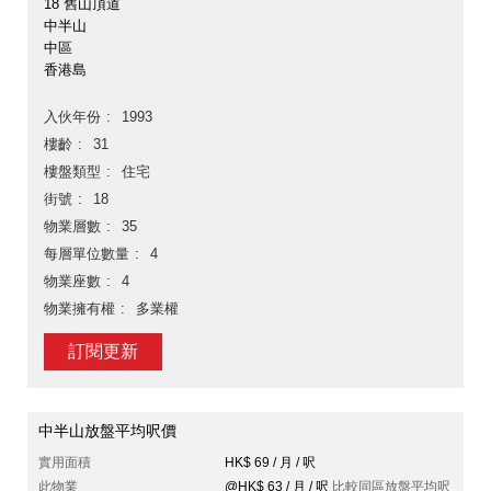
18 舊山頂道
中半山
中區
香港島
入伙年份
1993
樓齡
31
樓盤類型
住宅
街號
18
物業層數
35
每層單位數量
4
物業座數
4
物業擁有權
多業權
訂閱更新
中半山放盤平均呎價
實用面積
HK$ 69 / 月 / 呎
此物業
@HK$ 63 / 月 / 呎
比較同區放盤平均呎