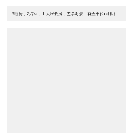
3睡房，2浴室，工人房套房，盡享海景，有蓋車位(可租)