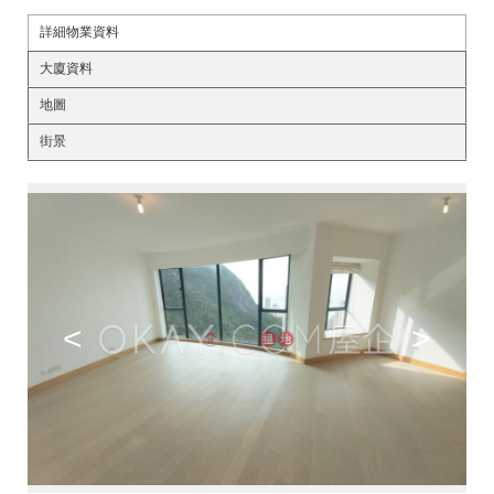
詳細物業資料
大廈資料
地圖
街景
<
>