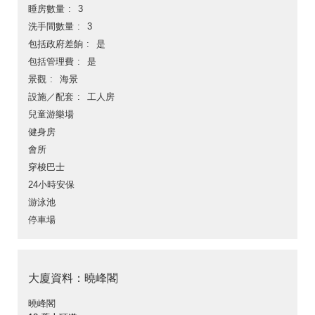
睡房數量
3
洗手間數量
3
包括政府差餉
是
包括管理費
是
景觀
海景
設施／配套
工人房
兒童游樂場
健身房
會所
穿梭巴士
24小時安保
游泳池
停車場
大廈資料：曉峰閣
曉峰閣