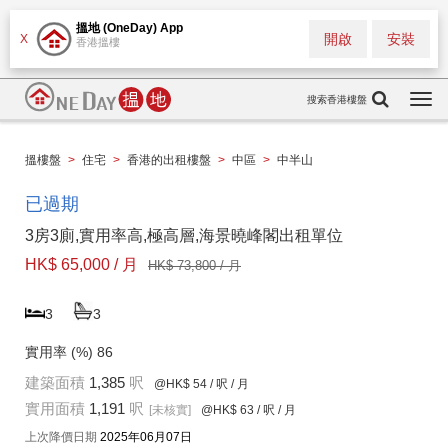
搵地 (OneDay) App
開啟
安裝
X
香港搵樓
搜索香港樓盤
Togg
navi
搵樓盤
>
住宅
>
香港的出租樓盤
>
中區
>
中半山
已過期
3房3廁,實用率高,極高層,海景曉峰閣出租單位
HK$ 65,000 / 月
HK$ 73,800 / 月
3
3
實用率 (%)
86
建築面積
1,385
呎
@HK$ 54
/ 呎 / 月
實用面積
1,191
呎
[未核實]
@HK$ 63
/ 呎 / 月
上次降價日期
2025年06月07日