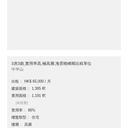
3房3廁,實用率高,極高層,海景曉峰閣出租單位
中半山
出租
HK$ 65,000 / 月
建築面積
1,385 呎
實用面積
1,191 呎
[未核實]
實用率
86%
樓盤類型
住宅
樓層
高層