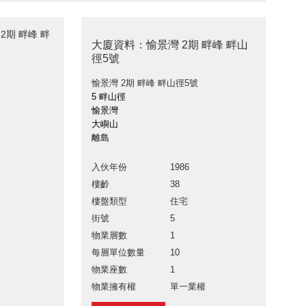
2期 畔峰 畔
大廈資料：愉景灣 2期 畔峰 畔山
徑5號
愉景灣 2期 畔峰 畔山徑5號
5 畔山徑
愉景灣
大嶼山
離島
入伙年份
1986
樓齡
38
樓盤類型
住宅
街號
5
物業層數
1
每層單位數量
10
物業座數
1
物業擁有權
單一業權