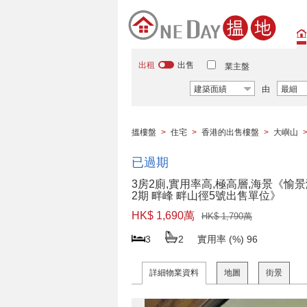
出租
出售
業主盤
建築面績
由
最細
搵樓盤
>
住宅
>
香港的出售樓盤
>
大嶼山
已過期
3房2廁,實用率高,極高層,海景《愉
2期 畔峰 畔山徑5號出售單位》
HK$ 1,690萬
HK$ 1,790萬
3
2
實用率 (%)
96
詳細物業資料
地圖
街景