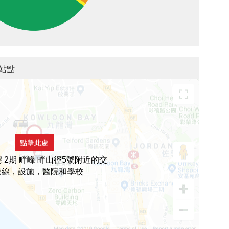
通站點
點擊此處
 2期 畔峰 畔山徑5號附近的交
連線，設施，醫院和學校