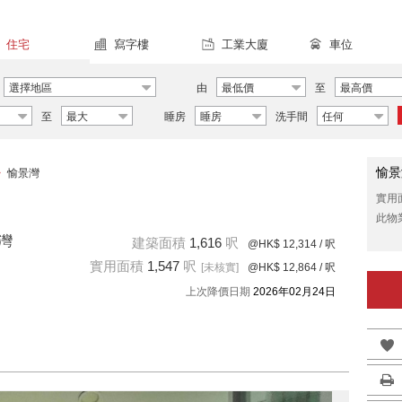
住宅
寫字樓
工業大廈
車位
選擇地區
由
最低價
至
最高價
至
最大
睡房
睡房
洗手間
任何
愉景
>
愉景灣
實用
此物
景灣
建築面積
1,616
呎
@HK$ 12,314
/ 呎
實用面積
1,547
呎
[未核實]
@HK$ 12,864
/ 呎
上次降價日期
2026年02月24日