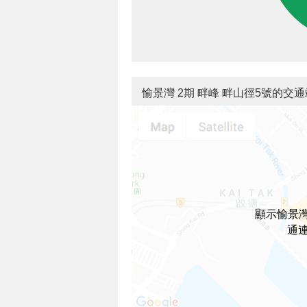
愉景灣 2期 畔峰 畔山徑5號的交
顯示愉景灣
通