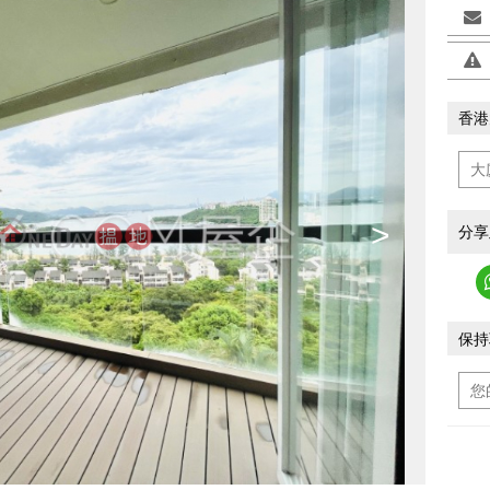
香港
>
分享
保持