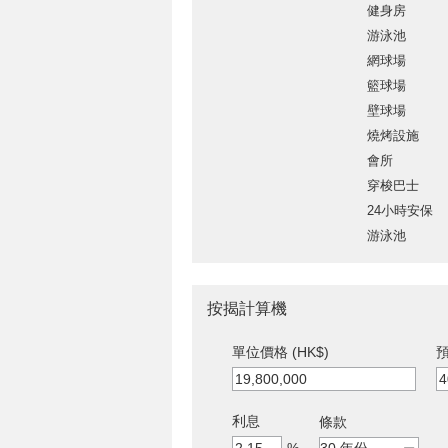
健身房
游泳池
網球場
籃球場
壁球場
燒烤設施
會所
穿梭巴士
24小時安保
游泳池
按揭計算機
單位價格 (HK$)
預
利息
條款