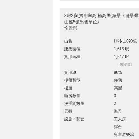
3房2廁,實用率高,極高層,海景《愉景灣 
山徑5號出售單位》
愉景灣
出售
HK$ 1,690萬
建築面積
1,616 呎
實用面積
1,547 呎
[未核實]
實用率
96%
樓盤類型
住宅
樓層
高層
睡房數量
3
洗手間數量
2
景觀
海景
設施／配套
工人房
露台
兒童游樂場