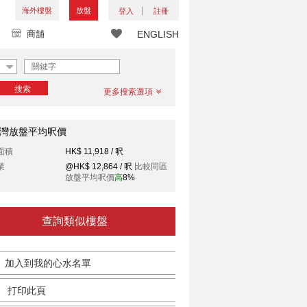
海外樓盤
放盤
登入
註冊
商舖
ENGLISH
搜索
更多搜索選項
灣放盤平均呎價
面積
HK$ 11,918 / 呎
業
@HK$ 12,864 / 呎
比較同區
放盤平均呎價
高
8%
查詢類似樓盤
加入到我的心水名單
打印此頁