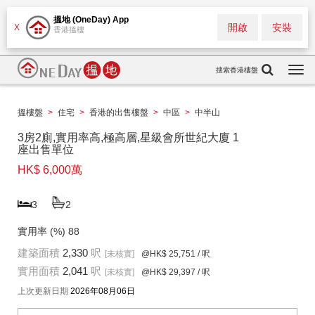
搵地 (OneDay) App
開啟
安裝
X
香港搵樓
搜索香港樓盤
Togg
navi
搵樓盤
>
住宅
>
香港的出售樓盤
>
中區
>
中半山
3房2廁,實用率高,極高層,星級會所世紀大廈 1
座出售單位
HK$ 6,000萬
3
2
實用率 (%)
88
建築面積
2,330
呎
[未核實]
@HK$ 25,751
/ 呎
實用面積
2,041
呎
[未核實]
@HK$ 29,397
/ 呎
上次更新日期
2026年08月06日