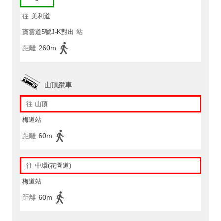
往
美利道
寶雲道5號J-K對出
站
距離
260m
山頂纜車
往
山頂
梅道站
距離
60m
往
中環(花園道)
梅道站
距離
60m