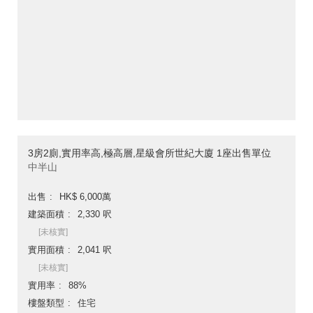
3房2廁,實用率高,極高層,星級會所世紀大廈 1座出售單位
中半山
出售
HK$ 6,000萬
建築面積
2,330 呎
[未核實]
實用面積
2,041 呎
[未核實]
實用率
88%
樓盤類型
住宅