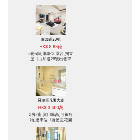
白加道28號
HK$ 8.68億
5房5廁,連車位,露台,獨立
屋《白加道28號出售單
位》
羅便臣花園大廈
HK$ 3,400萬
3房2廁,實用率高,可養寵
物,連車位《羅便臣花園
大廈出售單位》