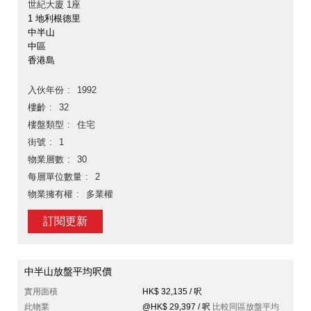
世紀大廈 1座
1 地利根德里
中半山
中區
香港島
入伙年份
1992
樓齡
32
樓盤類型
住宅
街號
1
物業層數
30
每層單位數量
2
物業擁有權
多業權
訂閱更新
中半山放盤平均呎價
實用面積
HK$ 32,135 / 呎
此物業
@HK$ 29,397 / 呎
比較同區放盤平均