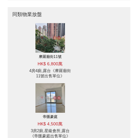
同類物業放盤
摩羅廟街11號
HK$ 6,800萬
4房4廁,露台《摩羅廟街
11號出售單位》
帝匯豪庭
HK$ 4,500萬
3房2廁,星級會所,露台
《帝匯豪庭出售單位》