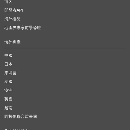
博客
開發者API
海外樓盤
地產界專家前景論壇
海外房產
中國
日本
柬埔寨
泰國
澳洲
英國
越南
阿拉伯聯合酋長國