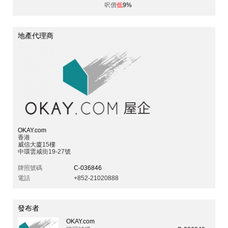
呎價
低
9%
地產代理商
OKAY.com
香港
威信大廈15樓
中環雲咸街19-27號
牌照號碼
C-036846
電話
+852-21020888
發布者
OKAY.com