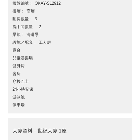
樓盤編號
OKAY-S12912
樓層
高層
睡房數量
3
洗手間數量
2
景觀
海港景
設施／配套
工人房
露台
兒童游樂場
健身房
會所
穿梭巴士
24小時安保
游泳池
停車場
大廈資料：世紀大廈 1座