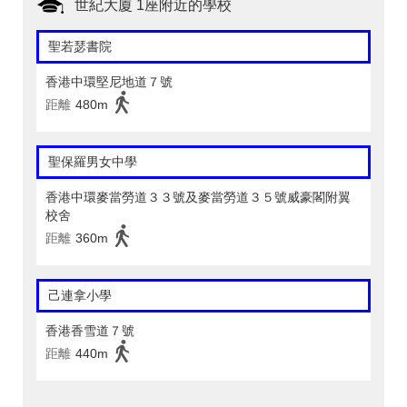
世紀大廈 1座附近的學校
聖若瑟書院
香港中環堅尼地道７號
距離
480m
聖保羅男女中學
香港中環麥當勞道３３號及麥當勞道３５號威豪閣附翼
校舍
距離
360m
己連拿小學
香港香雪道７號
距離
440m