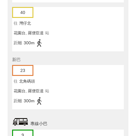
40
往
灣仔北
花園台, 羅便臣道
站
距離
300m
新巴
23
往
北角碼頭
花園台, 羅便臣道
站
距離
300m
專線小巴
9