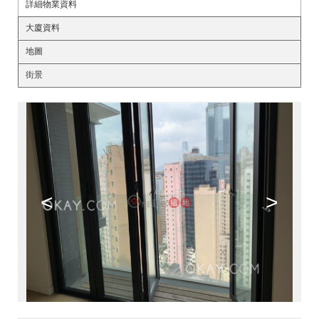
詳細物業資料
大廈資料
地圖
街景
<
>