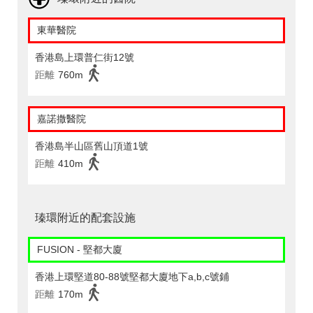
東華醫院
香港島上環普仁街12號
距離
760m
嘉諾撒醫院
香港島半山區舊山頂道1號
距離
410m
瑧環附近的配套設施
FUSION - 堅都大廈
香港上環堅道80-88號堅都大廈地下a,b,c號鋪
距離
170m