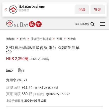
搵地 (OneDay) App
開啟
安裝
X
香港搵樓
搜索香港樓盤
Togg
navi
搵樓盤
>
住宅
>
香港的出售樓盤
>
西區
>
西半山
2房1廁,極高層,星級會所,露台《瑧環出售單
位》
HK$ 2,350萬
HK$ 2,280萬
2
1
實用率 (%)
71
建築面積
911
呎
@HK$ 25,027
/ 呎
實用面積
650
呎
[未核實]
@HK$ 35,077
/ 呎
上次升價日期
2026年05月13日