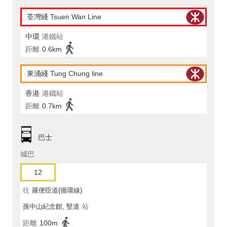
荃灣綫 Tsuen Wan Line
中環
港鐵站
距離
0.6km
東涌綫 Tung Chung line
香港
港鐵站
距離
0.7km
巴士
城巴
12
往
羅便臣道(循環線)
孫中山紀念館, 堅道
站
距離
100m