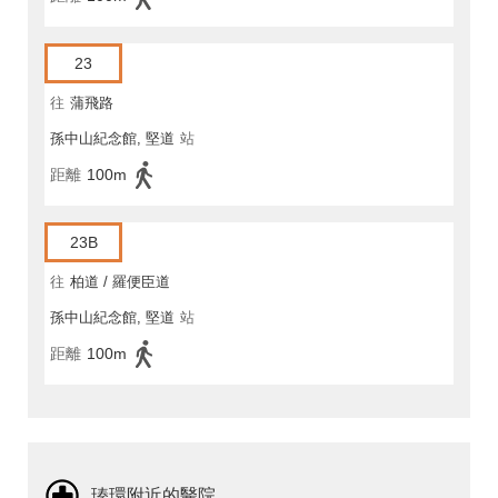
23
往
蒲飛路
孫中山紀念館, 堅道
站
距離
100m
23B
往
柏道 / 羅便臣道
孫中山紀念館, 堅道
站
距離
100m
瑧環附近的醫院