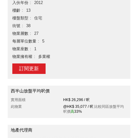
入伙年份
2012
樓齡
13
樓盤類型
住宅
街號
38
物業層數
27
每層單位數量
5
物業座數
1
物業擁有權
多業權
訂閱更新
西半山放盤平均呎價
實用面積
HK$ 26,296 / 呎
此物業
@HK$ 35,077 / 呎
比較同區放盤平均
呎價
高
33%
地產代理商