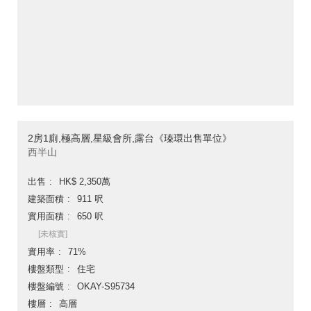
2房1廁,極高層,星級會所,露台《瑧環出售單位》
西半山
出售
HK$ 2,350萬
建築面積
911 呎
實用面積
650 呎
[未核實]
實用率
71%
樓盤類型
住宅
樓盤編號
OKAY-S95734
樓層
高層