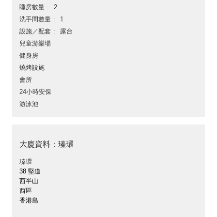
睡房數量
2
洗手間數量
1
設施／配套
露台
兒童游樂場
健身房
燒烤設施
會所
24小時安保
游泳池
大廈資料：瑧環
瑧環
38 堅道
西半山
西區
香港島