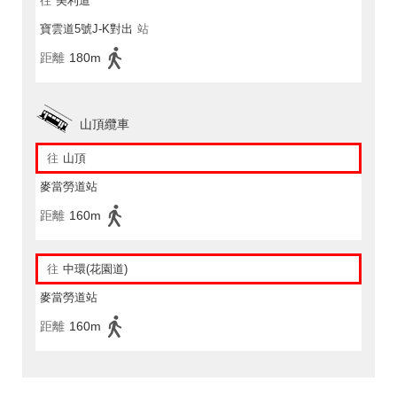
往
美利道
寶雲道5號J-K對出
站
距離
180m
山頂纜車
往
山頂
麥當勞道站
距離
160m
往
中環(花園道)
麥當勞道站
距離
160m