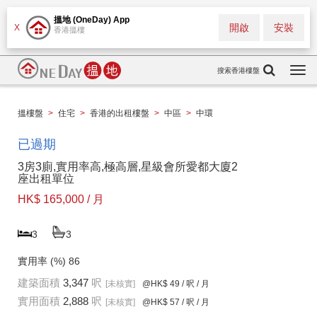
搵地 (OneDay) App
開啟
安裝
X
香港搵樓
搜索香港樓盤
Togg
navi
搵樓盤
>
住宅
>
香港的出租樓盤
>
中區
>
中環
已過期
3房3廁,實用率高,極高層,星級會所愛都大廈2
座出租單位
HK$ 165,000 / 月
3
3
實用率 (%)
86
建築面積
3,347
呎
[未核實]
@HK$ 49
/ 呎 / 月
實用面積
2,888
呎
[未核實]
@HK$ 57
/ 呎 / 月