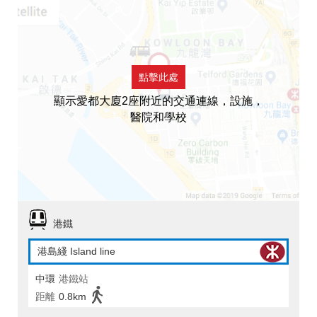
點擊此處
顯示愛都大廈2座附近的交通連線，設施，
醫院和學校
港鐵
港島綫 Island line
中環
港鐵站
距離
0.8km