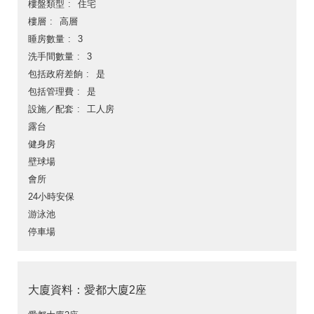
樓盤類型
住宅
樓層
高層
睡房數量
3
洗手間數量
3
包括政府差餉
是
包括管理費
是
設施／配套
工人房
露台
健身房
壁球場
會所
24小時安保
游泳池
停車場
大廈資料：愛都大廈2座