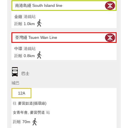
南港島綫 South Island line
金鐘
港鐵站
距離
1.0km
荃灣綫 Tsuen Wan Line
中環
港鐵站
距離
0.8km
巴士
城巴
12A
往
麥當奴道(循環線)
女青年會, 麥當勞道
站
距離
70m