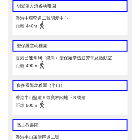
明愛聖方濟各幼稚園
香港中環堅道二號明愛中心
距離
440m
聖保羅堂幼稚園
香港己連拿利（鐵崗）聖保羅堂伍庭芳堂及活動室
距離
490m
多多國際幼稚園（半山）
香港半山堅道５號寶林閣地下Ｂ號舖
距離
500m
高主教書院
香港半山羅便臣道二號