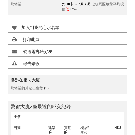
此物業
@HK$ 57 / 月 / 呎
比較同區放盤平均呎
價
低
17%
加入到我的心水名單
打印此頁
發送電郵給好友
報告錯誤
樓盤在相同大廈
此物業的其它出售盤
(5)
愛都大廈2座最近的成交紀錄
出售
日期
建築
實用
樓層/
HK$
2
2
ft
ft
單位