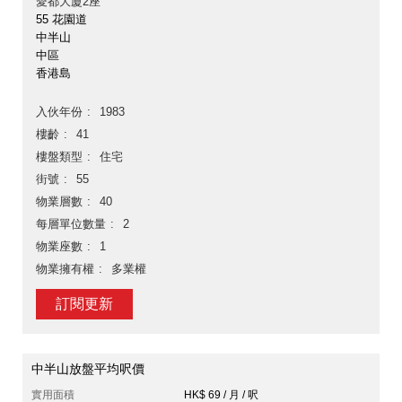
愛都大廈2座
55 花園道
中半山
中區
香港島
入伙年份
1983
樓齡
41
樓盤類型
住宅
街號
55
物業層數
40
每層單位數量
2
物業座數
1
物業擁有權
多業權
訂閱更新
中半山放盤平均呎價
實用面積
HK$ 69 / 月 / 呎