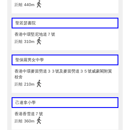
距離
440m
聖若瑟書院
香港中環堅尼地道７號
距離
310m
聖保羅男女中學
香港中環麥當勞道３３號及麥當勞道３５號威豪閣附翼
校舍
距離
210m
己連拿小學
香港香雪道７號
距離
360m