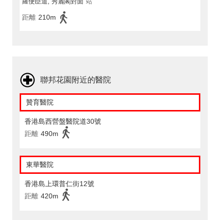
羅便臣道, 秀麗閣對面
站
距離
210m
聯邦花園附近的醫院
贊育醫院
香港島西營盤醫院道30號
距離
490m
東華醫院
香港島上環普仁街12號
距離
420m