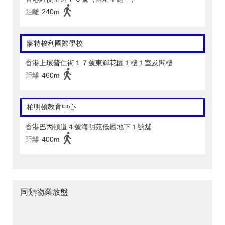
距離
240m
蒙特梭利國際學校
香港上環普仁街１７號東輝花園１樓１室及閣樓
距離
460m
柏明頓教育中心
香港巴丙頓道４號海明苑低層地下１號舖
距離
400m
同類物業放盤