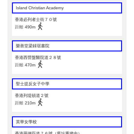
Island Christian Academy
香港必列者士街７０號
距離
490m
樂善堂梁銶琚書院
香港西營盤醫院道２８號
距離
470m
聖士提反女子中學
香港列堤頓道２號
距離
210m
英華女學校
香港羅便臣道７６號（舊址重建中）