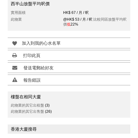
西半山放盤平均呎價
實用面積
HK$ 67 / 月 / 呎
此物業
@HK$ 53 / 月 / 呎
比較同區放盤平均呎
價
低
22%
加入到我的心水名單
打印此頁
發送電郵給好友
報告錯誤
樓盤在相同大廈
此物業的其它出租盤
(3)
此物業的其它出售盤
(26)
香港大廈搜尋