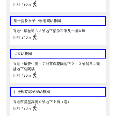
距離
490m
聖士提反女子中學附屬幼稚園
香港中環柏道３３號地下部份車庫及一樓全層
距離
240m
弘立幼稚園
香港上環普仁街１７號東輝花園地下２－３號舖及４號
舖地下連閣樓
距離
420m
仁濟醫院郭子樑幼稚園
香港西營盤高街９號地下上層（南）
距離
420m