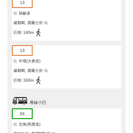
13
往
旭龢道
威都閣, 屋蘭士街
站
距離
140m
13
往
中環(大會堂)
威都閣, 屋蘭士街
站
距離
160m
專線小巴
56
往
北角(馬寶道)