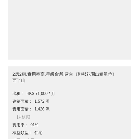
2房2廁,實用率高,星級會所,露台《聯邦花園出租單位》
西半山
出租
HK$ 71,000 / 月
建築面積
1,572 呎
實用面積
1,426 呎
[未核實]
實用率
91%
樓盤類型
住宅