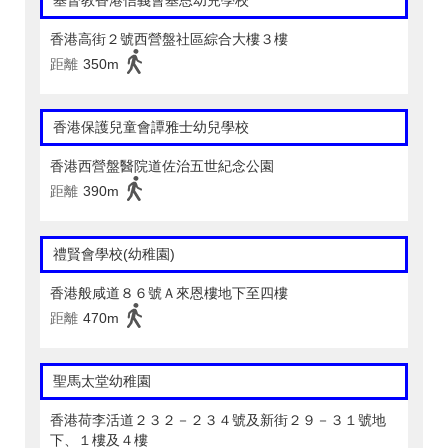
基督教香港信義會基恩幼兒學校
香港高街２號西營盤社區綜合大樓３樓
距離
350m
香港保護兒童會譚雅士幼兒學校
香港西營盤醫院道佐治五世紀念公園
距離
390m
禮賢會學校(幼稚園)
香港般咸道８６號Ａ來恩樓地下至四樓
距離
470m
聖馬太堂幼稚園
香港荷李活道２３２－２３４號及新街２９－３１號地
下、１樓及４樓