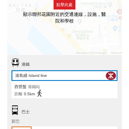
點擊此處
顯示聯邦花園附近的交通連線，設施，醫
院和學校
港鐵
港島綫 Island line
西營盤
港鐵站
距離
0.5km
巴士
新巴