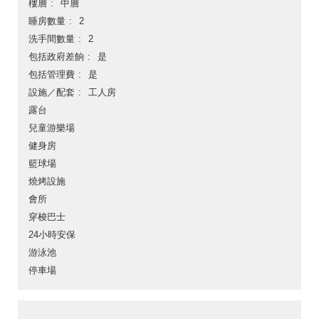
樓層
中層
睡房數量
2
洗手間數量
2
包括政府差餉
是
包括管理費
是
設施／配套
工人房
露台
兒童游樂場
健身房
籃球場
燒烤設施
會所
穿梭巴士
24小時安保
游泳池
停車場