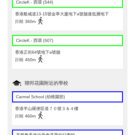
CircleK - 西環 (544)
香港般咸道13-15號金寧大廈地下a號舖連低層地下
距離
360m
CircleK - 西環 (507)
香港正街64號地下a號舖
距離
450m
聯邦花園附近的學校
Carmel School (幼稚園部)
香港半山羅便臣道７０號３＆４樓
距離
460m