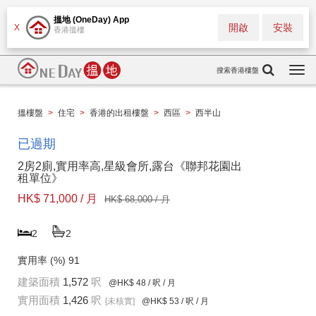
搵地 (OneDay) App
開啟
安裝
X
香港搵樓
搜索香港樓盤
Togg
navi
搵樓盤
>
住宅
>
香港的出租樓盤
>
西區
>
西半山
已過期
2房2廁,實用率高,星級會所,露台《聯邦花園出
租單位》
HK$ 71,000 / 月
HK$ 68,000 / 月
2
2
實用率 (%)
91
建築面積
1,572
呎
@HK$ 48
/ 呎 / 月
實用面積
1,426
呎
[未核實]
@HK$ 53
/ 呎 / 月