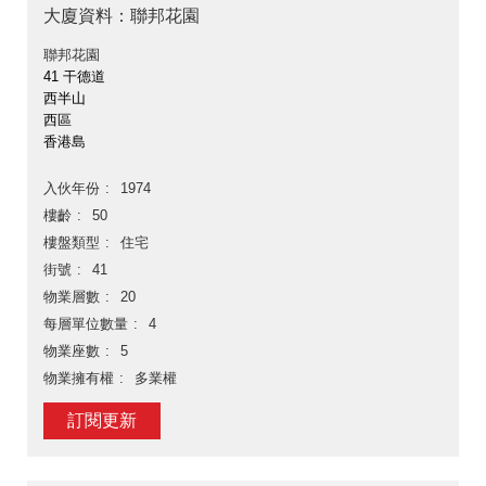
大廈資料：聯邦花園
聯邦花園
41 干德道
西半山
西區
香港島
入伙年份
1974
樓齡
50
樓盤類型
住宅
街號
41
物業層數
20
每層單位數量
4
物業座數
5
物業擁有權
多業權
訂閱更新