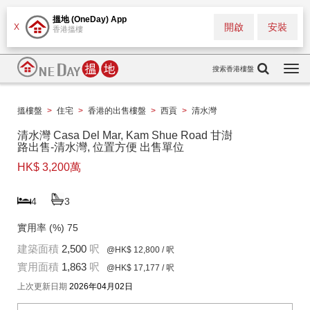
搵地 (OneDay) App
開啟
安裝
X
香港搵樓
搜索香港樓盤
Togg
navi
搵樓盤
>
住宅
>
香港的出售樓盤
>
西貢
>
清水灣
清水灣 Casa Del Mar, Kam Shue Road 甘澍
路出售-清水灣, 位置方便 出售單位
HK$ 3,200萬
4
3
實用率 (%)
75
建築面積
2,500
呎
@HK$ 12,800
/ 呎
實用面積
1,863
呎
@HK$ 17,177
/ 呎
上次更新日期
2026年04月02日