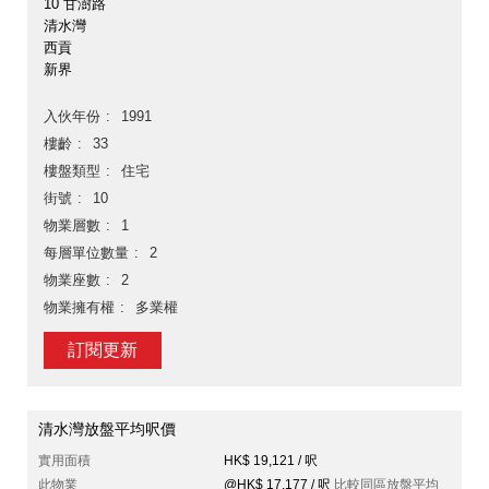
10 甘澍路
清水灣
西貢
新界
入伙年份
1991
樓齡
33
樓盤類型
住宅
街號
10
物業層數
1
每層單位數量
2
物業座數
2
物業擁有權
多業權
訂閱更新
清水灣放盤平均呎價
實用面積
HK$ 19,121 / 呎
此物業
@HK$ 17,177 / 呎
比較同區放盤平均