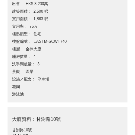
出售
HK$ 3,200萬
建築面積
2,500 呎
實用面積
1,863 呎
實用率
75%
樓盤類型
住宅
樓盤編號
EASTM-SCWH740
樓層
全棟大廈
睡房數量
4
洗手間數量
3
景觀
園景
設施／配套
停車場
花園
游泳池
大廈資料：甘澍路10號
甘澍路10號