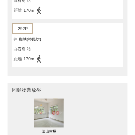
白石窩
站
距離
170m
292P
往
觀塘(裕民坊)
白石窩
站
距離
170m
同類物業放盤
炭山村屋