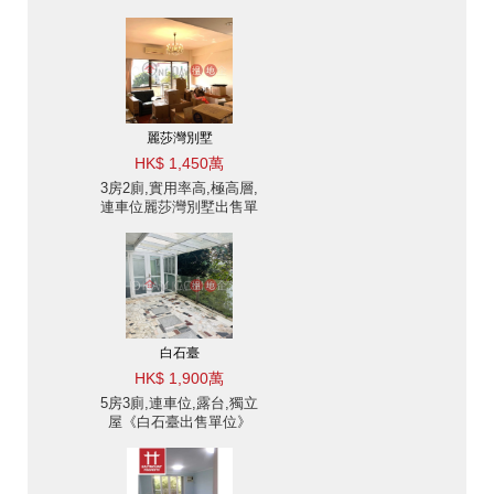
出售-清水灣, 位置方便
出售單位
麗莎灣別墅
HK$ 1,450萬
3房2廁,實用率高,極高層,
連車位麗莎灣別墅出售單
位
白石臺
HK$ 1,900萬
5房3廁,連車位,露台,獨立
屋《白石臺出售單位》