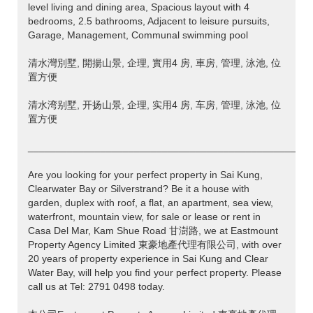
level living and dining area, Spacious layout with 4
bedrooms, 2.5 bathrooms, Adjacent to leisure pursuits,
Garage, Management, Communal swimming pool
清水灣別墅, 開揚山景, 企理, 實用4 房, 車房, 管理, 泳池, 位
置方便
清水湾别墅, 开扬山景, 企理, 实用4 房, 车房, 管理, 泳池, 位
置方便
___________________________________________________
Are you looking for your perfect property in Sai Kung,
Clearwater Bay or Silverstrand? Be it a house with
garden, duplex with roof, a flat, an apartment, sea view,
waterfront, mountain view, for sale or lease or rent in
Casa Del Mar, Kam Shue Road 甘澍路, we at Eastmount
Property Agency Limited 東豪地產代理有限公司, with over
20 years of property experience in Sai Kung and Clear
Water Bay, will help you find your perfect property. Please
call us at Tel: 2791 0498 today.