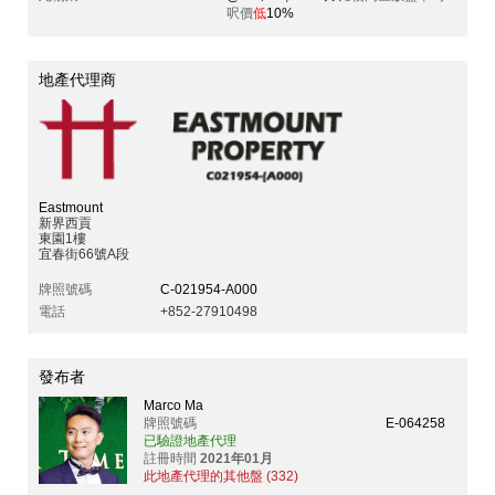
呎價
低
10%
地產代理商
Eastmount
新界西貢
東園1樓
宜春街66號A段
牌照號碼
C-021954-A000
電話
+852-27910498
發布者
Marco Ma
牌照號碼
E-064258
已驗證地產代理
註冊時間
2021年01月
此地產代理的其他盤 (332)