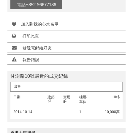
電話
+852-96677186
加入到我的心水名單
打印此頁
發送電郵給好友
報告錯誤
甘澍路10號最近的成交紀錄
出售
日期
建築
實用
樓層/
HK$
2
2
ft
ft
單位
2014-10-14
-
-
1
10,000萬
香港大廈搜尋