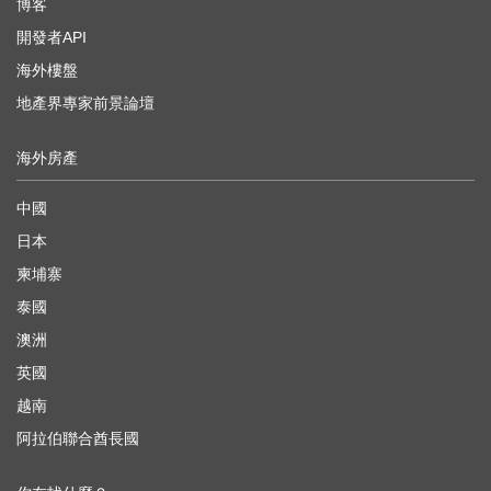
博客
開發者API
海外樓盤
地產界專家前景論壇
海外房產
中國
日本
柬埔寨
泰國
澳洲
英國
越南
阿拉伯聯合酋長國