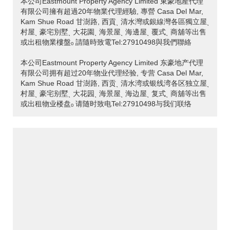
本公司Eastmount Property Agency Limited 東豪地產代理
有限公司擁有超過20年物業代理經驗, 專營 Casa Del Mar,
Kam Shue Road 甘澍路, 西貢ˎ 清水灣或銀線灣各區獨立屋ˎ
村屋ˎ 豪宅別墅ˎ 大花園ˎ 海景屋ˎ 海邊屋ˎ 覆式ˎ 商舖等出售
或出租物業樓盤ₒ 請隨時致電Tel:27910498與我們聯絡
本公司Eastmount Property Agency Limited 东豪地产代理
有限公司拥有超过20年物业代理经验, 专营 Casa Del Mar,
Kam Shue Road 甘澍路, 西贡ˎ 清水湾或银线湾各区独立屋ˎ
村屋ˎ 豪宅别墅ˎ 大花园ˎ 海景屋ˎ 海边屋ˎ 复式ˎ 商舖等出售
或出租物业楼盘ₒ 请随时致电Tel:27910498与我们联络