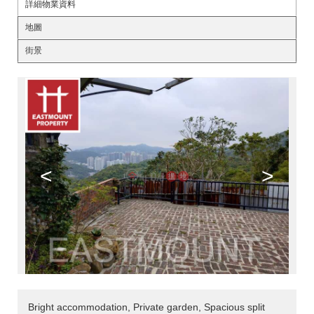
詳細物業資料
地圖
街景
<
>
Bright accommodation, Private garden, Spacious split