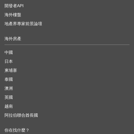
開發者API
海外樓盤
地產界專家前景論壇
海外房產
中國
日本
柬埔寨
泰國
澳洲
英國
越南
阿拉伯聯合酋長國
你在找什麼？