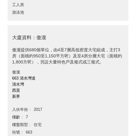
工人房
游泳池
大廈資料：傲瀧
傲瀧提供680個單位，由4至7層高低密度大宅組成，主打3
房（面積約950至1,150平方呎）及至4房分層大宅（面積約
1,800方呎），另設大量特色戶及複式或三複式。
傲瀧
663 清水灣道
清水灣
西貢
新界
入伙年份
2017
樓齡
7
樓盤類型
住宅
街號
663