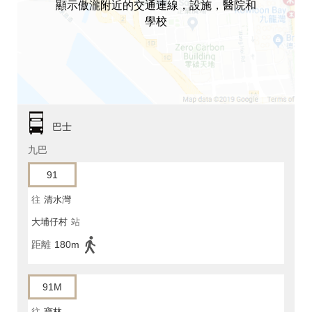
顯示傲瀧附近的交通連線，設施，醫院和
學校
巴士
九巴
91
往
清水灣
大埔仔村
站
距離
180m
91M
往
寶林