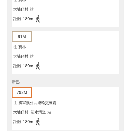
大埔仔村
站
距離
180m
91M
往
寶林
大埔仔村
站
距離
180m
新巴
792M
往
將軍澳公共運輸交匯處
大埔仔村, 清水灣道
站
距離
180m