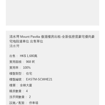
清水灣 Mount Pavilia 傲瀧樓房出租-全新低密度豪宅優尚豪
宅地段連車位 出售單位
清水灣
出售
HK$ 1,680萬
實用面積
968 呎
實用率
100%
樓盤類型
住宅
樓盤編號
EASTM-SCWHE21
樓層
全棟大廈
睡房數量
4
洗手間數量
2
設施／配套
停車場