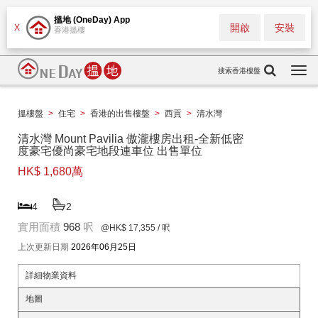
搵地 (OneDay) App
開啟
安裝
X
香港搵樓
搜索香港樓盤
Togg
navi
搵樓盤
>
住宅
>
香港的出售樓盤
>
西貢
>
清水灣
清水灣 Mount Pavilia 傲瀧樓房出租-全新低密
度豪宅優尚豪宅地段連車位 出售單位
HK$ 1,680萬
4
2
實用面積
968
呎
@HK$ 17,355
/ 呎
上次更新日期
2026年06月25日
詳細物業資料
地圖