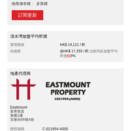
物業擁有權
多業權
訂閱更新
清水灣放盤平均呎價
實用面積
HK$ 19,121 / 呎
此物業
@HK$ 17,355 / 呎
比較同區放盤平均
呎價
低
9%
地產代理商
Eastmount
新界西貢
東園1樓
宜春街66號A段
牌照號碼
C-021954-A000