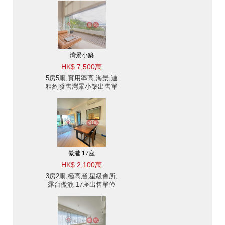
至坑口地鐵站 | 物業
ID:440松園出售單位
灣景小築
HK$ 7,500萬
5房5廁,實用率高,海景,連
租約發售灣景小築出售單
位
傲瀧 17座
HK$ 2,100萬
3房2廁,極高層,星級會所,
露台傲瀧 17座出售單位