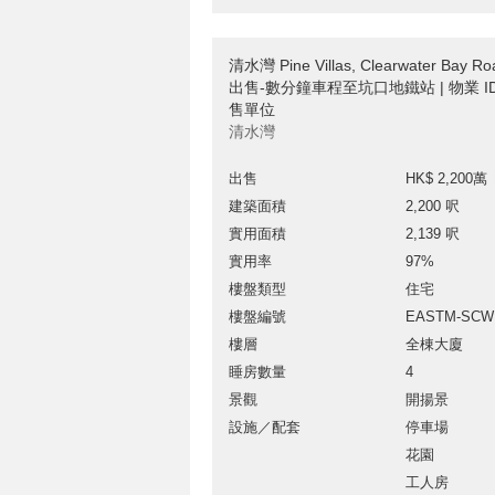
清水灣 Pine Villas, Clearwater Bay
出售-數分鐘車程至坑口地鐵站 | 物業 ID
售單位
清水灣
出售
HK$ 2,200萬
建築面積
2,200 呎
實用面積
2,139 呎
實用率
97%
樓盤類型
住宅
樓盤編號
EASTM-SCW
樓層
全棟大廈
睡房數量
4
景觀
開揚景
設施／配套
停車場
花園
工人房