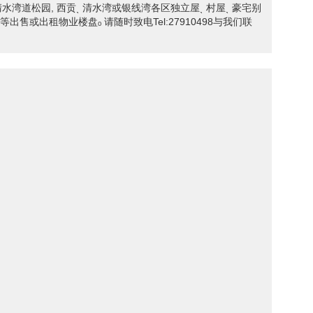
Bay Road 清水湾道松园, 西贡ˎ 清水湾或银线湾各区独立屋ˎ 村屋ˎ 豪宅别
商舖等出售或出租物业楼盘ₒ 请随时致电Tel:27910498与我们联