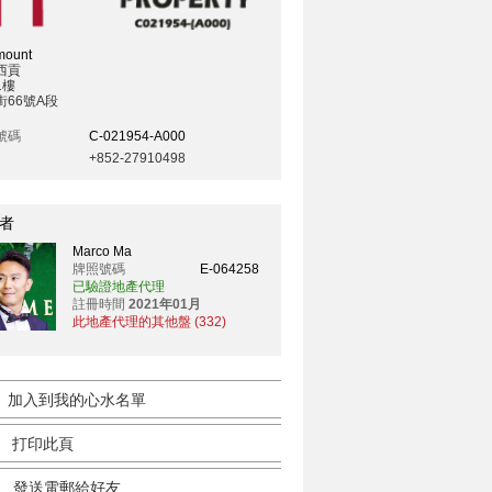
mount
西貢
1樓
街66號A段
號碼
C-021954-A000
+852-27910498
者
Marco Ma
牌照號碼
E-064258
已驗證地產代理
註冊時間
2021年01月
此地產代理的其他盤 (332)
加入到我的心水名單
打印此頁
發送電郵給好友