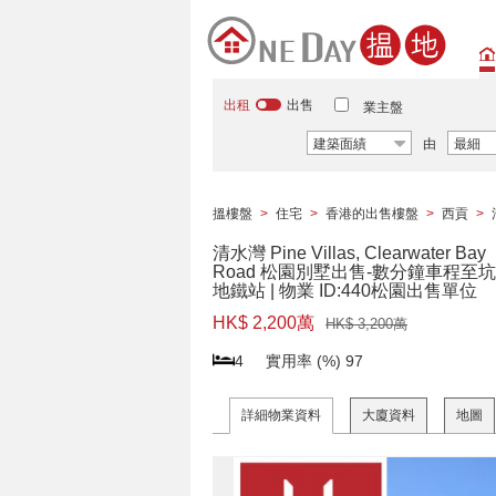
出租
出售
業主盤
建築面績
由
最細
搵樓盤
>
住宅
>
香港的出售樓盤
>
西貢
>
清水灣 Pine Villas, Clearwater Bay
Road 松園別墅出售-數分鐘車程至
地鐵站 | 物業 ID:440松園出售單位
HK$ 2,200萬
HK$ 3,200萬
4
實用率 (%)
97
詳細物業資料
大廈資料
地圖