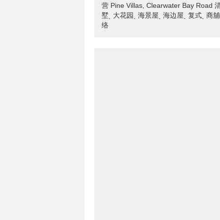
营 Pine Villas, Clearwater 
墅ˎ 大花园ˎ 海景屋ˎ 海边屋ˎ 复式ˎ 
络