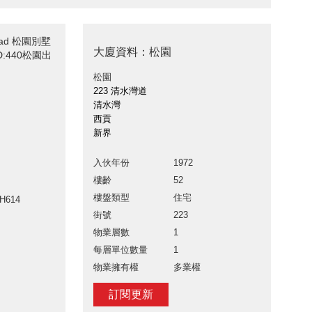
 Road 松園別墅
大廈資料：松園
:440松園出
松園
223 清水灣道
清水灣
西貢
新界
入伙年份
1972
樓齡
52
樓盤類型
住宅
H614
街號
223
物業層數
1
每層單位數量
1
物業擁有權
多業權
訂閱更新