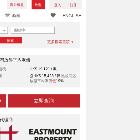
海外樓盤
放盤
登入
註冊
商舖
ENGLISH
搜索
更多搜索選項
灣放盤平均呎價
面積
HK$ 19,121 / 呎
業
@HK$ 15,428 / 呎
比較同區
放盤平均呎價
低
19%
立即查詢
代理商