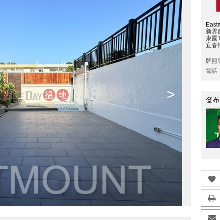
East
新界
東園
宜春
牌照
電話
>
發布