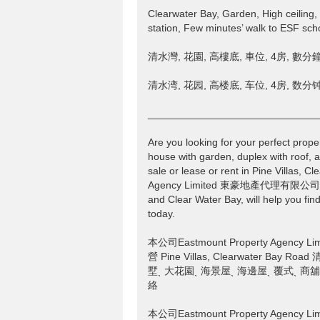
Clearwater Bay, Garden, High ceilin
station, Few minutes’ walk to ESF sch
清水灣, 花園, 高樓底, 車位, 4房, 數
清水湾, 花园, 高楼底, 车位, 4房, 数
______________________________
Are you looking for your perfect prope
house with garden, duplex with roof, a
sale or lease or rent in Pine Villa
Agency Limited 東豪地產代理有限公司, with 
and Clear Water Bay, will help you find
today.
本公司Eastmount Property Age
營 Pine Villas, Clearwater 
墅ˎ 大花園ˎ 海景屋ˎ 海邊屋ˎ 覆式ˎ 
絡
本公司Eastmount Property Age