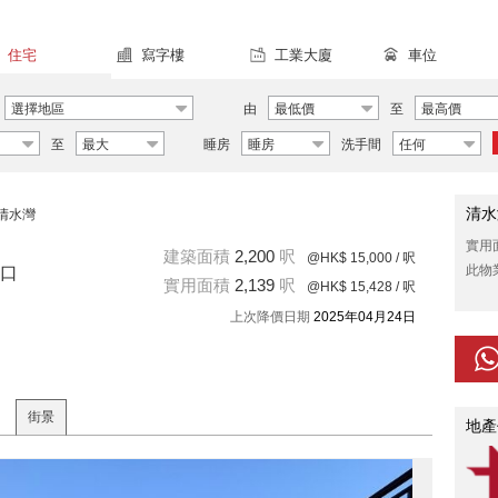
住宅
寫字樓
工業大廈
車位
選擇地區
由
最低價
至
最高價
至
最大
睡房
睡房
洗手間
任何
清水
清水灣
實用
建築面積
2,200
呎
@HK$ 15,000
/ 呎
此物
坑口
實用面積
2,139
呎
@HK$ 15,428
/ 呎
上次降價日期
2025年04月24日
街景
地產