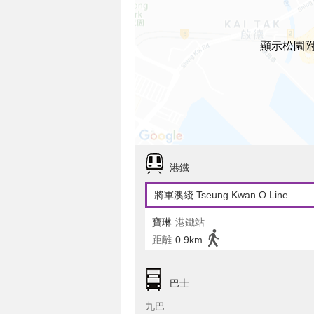
顯示松園
港鐵
將軍澳綫 Tseung Kwan O Line
寶琳
港鐵站
距離
0.9km
巴士
九巴