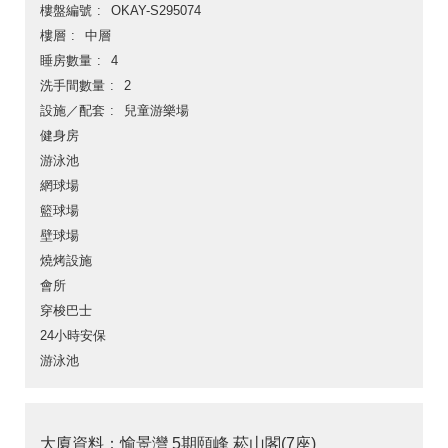
樓盤編號
OKAY-S295074
樓層
中層
睡房數量
4
洗手間數量
2
設施／配套
兒童游樂場
健身房
游泳池
網球場
籃球場
壁球場
燒烤設施
會所
穿梭巴士
24小時安保
游泳池
大廈資料：愉景灣 5期頤峰 菘山閣(7座)