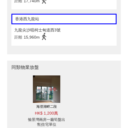
距離
17,740m
香港西九龍站
九龍尖沙咀柯士甸道西3號
距離
15,960m
同類物業放盤
海澄湖畔二段
HK$ 1,200萬
愉景灣兩房一廳筍盤出
售|住宅單位