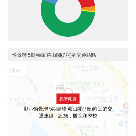
愉景灣 5期頤峰 菘山閣(7座)的交通站點
點擊此處
顯示愉景灣 5期頤峰 菘山閣(7座)附近的交
通連線，設施，醫院和學校