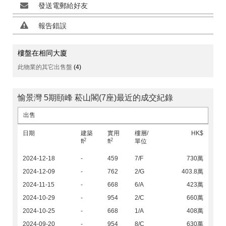
發送電郵給好友
報告錯誤
樓盤在相同大廈
此物業的其它出售盤
(4)
愉景灣 5期頤峰 菘山閣(7座)最近的成交紀錄
出售
日期
建築
實用
樓層/
HK$
2
2
ft
ft
單位
2024-12-18
-
459
7/F
730萬
2024-12-09
-
762
2/G
403.8萬
2024-11-15
-
668
6/A
423萬
2024-10-29
-
954
2/C
660萬
2024-10-25
-
668
1/A
408萬
2024-09-20
-
954
8/C
630萬