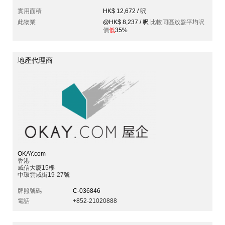
實用面積
HK$ 12,672 / 呎
此物業
@HK$ 8,237 / 呎
比較同區放盤平均呎
價
低
35%
地產代理商
OKAY.com
香港
威信大廈15樓
中環雲咸街19-27號
牌照號碼
C-036846
電話
+852-21020888