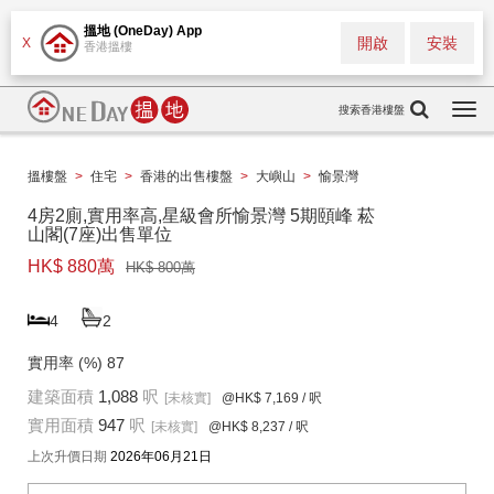
搵地 (OneDay) App
開啟
安裝
X
香港搵樓
搜索香港樓盤
Togg
navi
搵樓盤
>
住宅
>
香港的出售樓盤
>
大嶼山
>
愉景灣
4房2廁,實用率高,星級會所愉景灣 5期頤峰 菘
山閣(7座)出售單位
HK$ 880萬
HK$ 800萬
4
2
實用率 (%)
87
建築面積
1,088
呎
[未核實]
@HK$ 7,169
/ 呎
實用面積
947
呎
[未核實]
@HK$ 8,237
/ 呎
上次升價日期
2026年06月21日