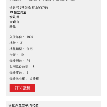
愉景灣 5期頤峰 菘山閣(7座)
19 愉景灣道
愉景灣
大嶼山
離島
入伙年份
1994
樓齡
31
樓盤類型
住宅
街號
19
物業層數
24
每層單位數量
8
物業座數
1
物業擁有權
多業權
訂閱更新
愉景灣放盤平均呎價