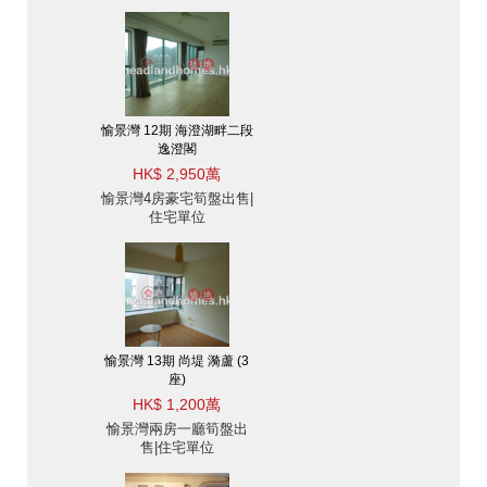
愉景灣 12期 海澄湖畔二段
逸澄閣
HK$ 2,950萬
愉景灣4房豪宅筍盤出售|
住宅單位
愉景灣 13期 尚堤 漪蘆 (3
座)
HK$ 1,200萬
愉景灣兩房一廳筍盤出
售|住宅單位