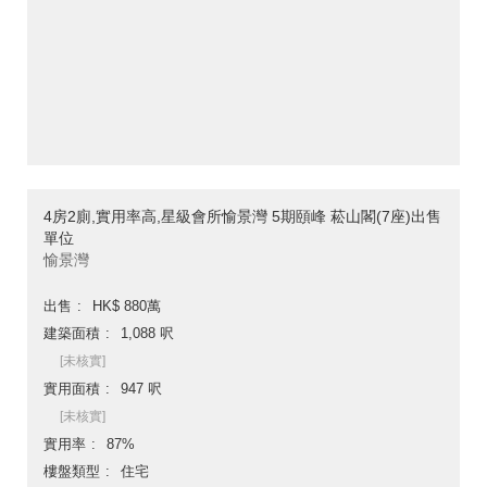
4房2廁,實用率高,星級會所愉景灣 5期頤峰 菘山閣(7座)出售
單位
愉景灣
出售
HK$ 880萬
建築面積
1,088 呎
[未核實]
實用面積
947 呎
[未核實]
實用率
87%
樓盤類型
住宅