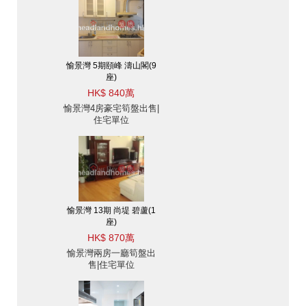
愉景灣 5期頤峰 濤山閣(9
座)
HK$ 840萬
愉景灣4房豪宅筍盤出售|
住宅單位
愉景灣 13期 尚堤 碧蘆(1
座)
HK$ 870萬
愉景灣兩房一廳筍盤出
售|住宅單位