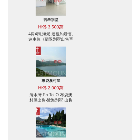
翡翠別墅
HK$ 3,500萬
4房4廁,海景,連租約發售,
連車位《翡翠別墅出售單
位》
布袋澳村屋
HK$ 2,000萬
清水灣 Po Toi O 布袋澳
村屋出售-近海別墅 出售
單位