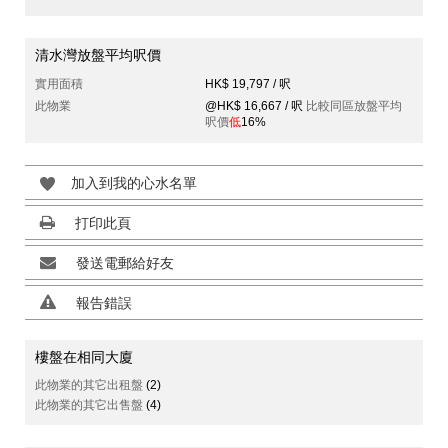
清水灣放盤平均呎價
實用面積
HK$ 19,797 / 呎
此物業
@HK$ 16,667 / 呎
比較同區放盤平均
呎價
低
16%
加入到我的心水名單
打印此頁
發送電郵給好友
報告錯誤
樓盤在相同大廈
此物業的其它出租盤
(2)
此物業的其它出售盤
(4)