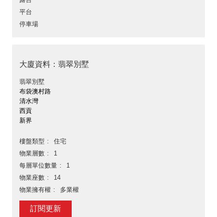
平台
停車場
大廈資料：翡翠別墅
翡翠別墅
布袋澳村路
清水灣
西貢
新界
樓盤類型
住宅
物業層數
1
每層單位數量
1
物業座數
14
物業擁有權
多業權
訂閱更新