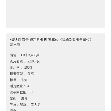
4房3廁,海景,連租約發售,連車位《翡翠別墅出售單位》
清水灣
出售
HK$ 3,450萬
實用面積
2,100 呎
實用率
100%
樓盤類型
住宅
樓層
未知
睡房數量
4
洗手間數量
3
景觀
海景
設施／配套
工人房
露台