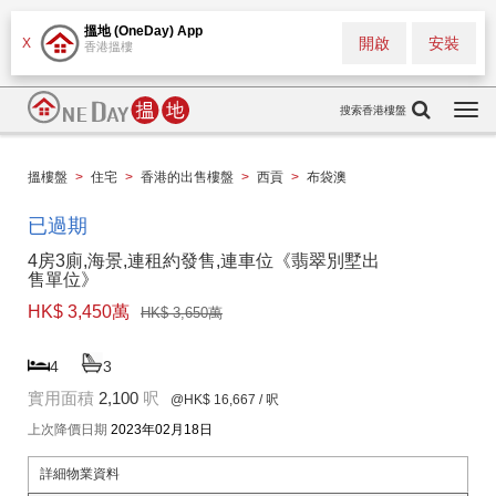
搵地 (OneDay) App
開啟
安裝
X
香港搵樓
搜索香港樓盤
Togg
navi
搵樓盤
>
住宅
>
香港的出售樓盤
>
西貢
>
布袋澳
已過期
4房3廁,海景,連租約發售,連車位《翡翠別墅出
售單位》
HK$ 3,450萬
HK$ 3,650萬
4
3
實用面積
2,100
呎
@HK$ 16,667
/ 呎
上次降價日期
2023年02月18日
詳細物業資料