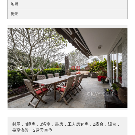
地圖
街景
<
>
村屋，4睡房，3浴室，書房，工人房套房，2露台，陽台，
盡享海景，2露天車位