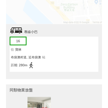
專線小巴
16
往
寶林
布袋澳村道, 近布袋澳
站
距離
280m
同類物業放盤