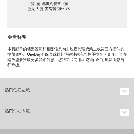
2房2廁,連租約發售《麥
堅尼大廈 麥當勞道65-73
號出租單位》
免責聲明
本頁顯示的樓盤說明和相關信息均由地產代理或業主或第三方提供的
樓盤資料。OneDay不保證或對其準確性或完整性承擔任何責任。請聯
絡放盤者獲取更多詳細信息。您訪問和使用本協議內容的風險由您自
行承擔。
熱門住宅區域
熱門住宅大廈