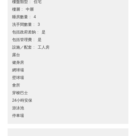
樓盤類型
住宅
樓層
中層
睡房數量
4
洗手間數量
3
包括政府差餉
是
包括管理費
是
設施／配套
工人房
露台
健身房
網球場
壁球場
會所
穿梭巴士
24小時安保
游泳池
停車場