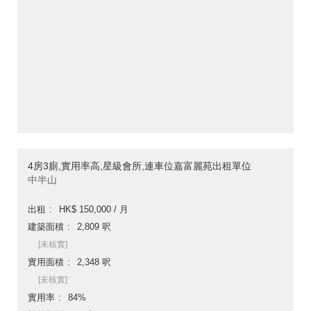
4房3廁,實用率高,星級會所,連車位嘉富麗苑出租單位
中半山
出租
HK$ 150,000 / 月
建築面積
2,809 呎
[未核實]
實用面積
2,348 呎
[未核實]
實用率
84%