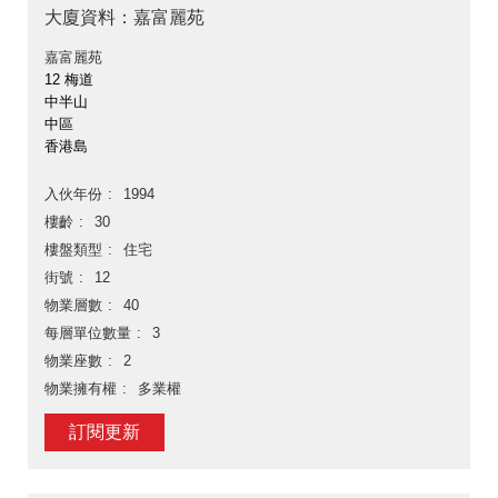
大廈資料：嘉富麗苑
嘉富麗苑
12 梅道
中半山
中區
香港島
入伙年份
1994
樓齡
30
樓盤類型
住宅
街號
12
物業層數
40
每層單位數量
3
物業座數
2
物業擁有權
多業權
訂閱更新