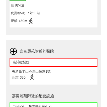
往
美利道
寶雲道5號J-K對出
站
距離
430m
嘉富麗苑附近的醫院
嘉諾撒醫院
香港島半山區舊山頂道1號
距離
350m
嘉富麗苑附近的配套設施
FUSION - 花園道科達中心