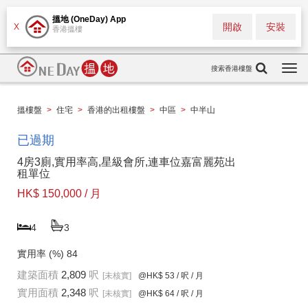
搵地 (OneDay) App
開啟
安裝
X
香港搵樓
搜索香港樓盤
Togg
navi
搵樓盤
>
住宅
>
香港的出租樓盤
>
中區
>
中半山
已過期
4房3廁,實用率高,星級會所,連車位嘉富麗苑出
租單位
HK$ 150,000 / 月
4
3
實用率 (%)
84
建築面積
2,809
呎
[未核實]
@HK$ 53
/ 呎 / 月
實用面積
2,348
呎
[未核實]
@HK$ 64
/ 呎 / 月