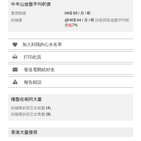
中半山放盤平均呎價
實用面積
HK$ 69 / 月 / 呎
此物業
@HK$ 64 / 月 / 呎
比較同區放盤平均呎
價
低
7%
加入到我的心水名單
打印此頁
發送電郵給好友
報告錯誤
樓盤在相同大廈
此物業的其它出租盤
(4)
此物業的其它出售盤
(9)
香港大廈搜尋