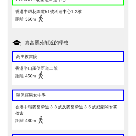
香港中環花園道51號科達中心1-2樓
距離
360m
嘉富麗苑附近的學校
高主教書院
香港半山羅便臣道二號
距離
450m
聖保羅男女中學
香港中環麥當勞道３３號及麥當勞道３５號威豪閣附翼
校舍
距離
480m