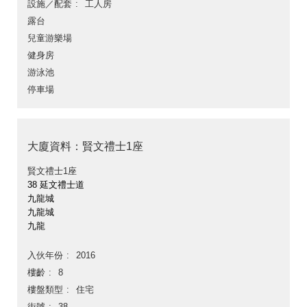
設施／配套
工人房
露台
兒童游樂場
健身房
游泳池
停車場
大廈資料：賢文禮士1座
賢文禮士1座
38 延文禮士道
九龍城
九龍城
九龍
入伙年份
2016
樓齡
8
樓盤類型
住宅
街號
38