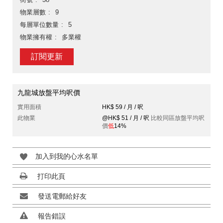
物業層數
9
每層單位數量
5
物業擁有權
多業權
訂閱更新
九龍城放盤平均呎價
實用面積
HK$ 59 / 月 / 呎
此物業
@HK$ 51 / 月 / 呎
比較同區放盤平均呎
價
低
14%
加入到我的心水名單
打印此頁
發送電郵給好友
報告錯誤