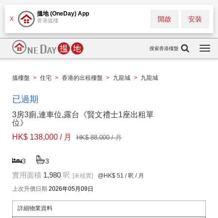
搵地 (OneDay) App
開啟
安裝
X
香港搵樓
搜索香港樓盤
Togg
navi
搵樓盤
>
住宅
>
香港的出租樓盤
>
九龍城
>
九龍城
已過期
3房3廁,連車位,露台《賢文禮士1座出租單
位》
HK$ 138,000 / 月
HK$ 88,000 / 月
3
3
實用面積
1,980
呎
[未核實]
@HK$ 51
/ 呎 / 月
上次升價日期
2026年05月09日
詳細物業資料