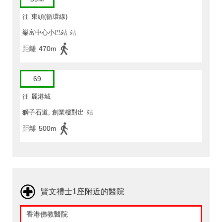
往
東頭(循環線)
樂富中心小巴站
站
距離
470m
69
往
麗港城
獅子石道, 創業樓對出
站
距離
500m
賢文禮士1座附近的醫院
香港佛教醫院