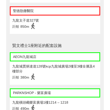
聖德肋撒醫院
九龍太子道327號
距離
850m
賢文禮士1座附近的配套設施
AEON九龍城店
九龍城賈炳達道128號kcp九龍城廣場2樓至3樓全層及4
樓部分
距離
380m
PARKNSHOP - 樂富廣場
九龍橫頭磡樂富廣場1樓1214 – 1218
距離
490m