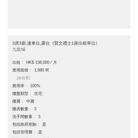
3房3廁,連車位,露台《賢文禮士1座出租單位》
九龍城
出租
HK$ 138,000 / 月
實用面積
1,980 呎
[未核實]
實用率
100%
樓盤類型
住宅
樓層
中層
睡房數量
3
洗手間數量
3
包括政府差餉
是
包括管理費
是