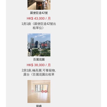
羅便臣道42號
HK$ 43,000 / 月
1房1廁《羅便臣道42號出
租單位》
百麗花園
HK$ 38,000 / 月
2房1廁,極高層,可養寵物,
露台《百麗花園出租單
位》
懿峰