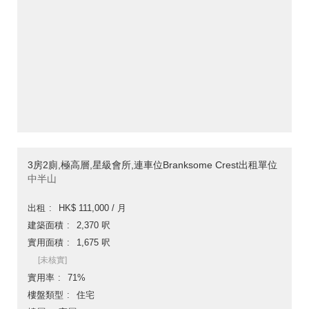
3房2廁,極高層,星級會所,連車位Branksome Crest出租單位
中半山
出租
HK$ 111,000 / 月
建築面積
2,370 呎
實用面積
1,675 呎
[未核實]
實用率
71%
樓盤類型
住宅