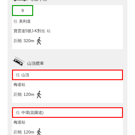
9
往
美利道
寶雲道5號J-K對出
站
距離
320m
山頂纜車
往
山頂
梅道站
距離
120m
往
中環(花園道)
梅道站
距離
120m