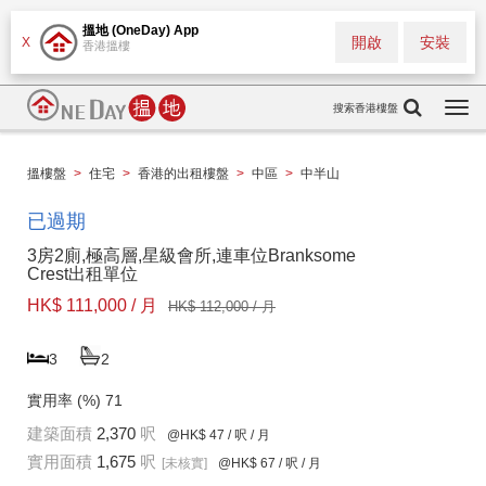
搵地 (OneDay) App
開啟
安裝
X
香港搵樓
搜索香港樓盤
Togg
navi
搵樓盤
>
住宅
>
香港的出租樓盤
>
中區
>
中半山
已過期
3房2廁,極高層,星級會所,連車位Branksome
Crest出租單位
HK$ 111,000 / 月
HK$ 112,000 / 月
3
2
實用率 (%)
71
建築面積
2,370
呎
@HK$ 47
/ 呎 / 月
實用面積
1,675
呎
[未核實]
@HK$ 67
/ 呎 / 月