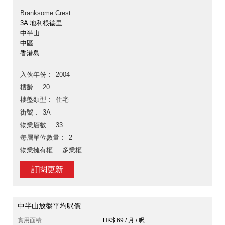
Branksome Crest
3A 地利根德里
中半山
中區
香港島
入伙年份
2004
樓齡
20
樓盤類型
住宅
街號
3A
物業層數
33
每層單位數量
2
物業擁有權
多業權
訂閱更新
中半山放盤平均呎價
實用面積
HK$ 69 / 月 / 呎