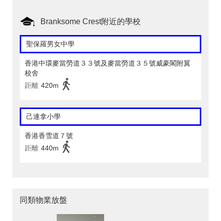
Branksome Crest附近的學校
聖保羅男女中學
香港中環麥當勞道３３號及麥當勞道３５號威豪閣附翼
校舍
距離
420m
己連拿小學
香港香雪道７號
距離
440m
同類物業放盤