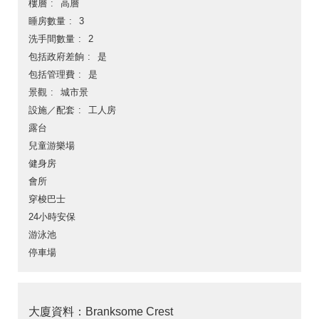
樓層
高層
睡房數量
3
洗手間數量
2
包括政府差餉
是
包括管理費
是
景觀
城市景
設施／配套
工人房
露台
兒童游樂場
健身房
會所
穿梭巴士
24小時安保
游泳池
停車場
大廈資料：Branksome Crest