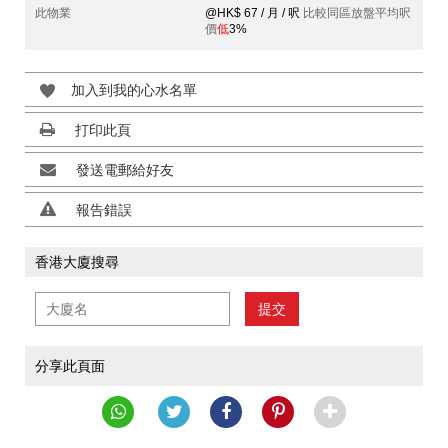
此物業
@HK$ 67 / 月 / 呎
比較同區放盤平均呎
價
低
3%
加入到我的心水名單
打印此頁
發送電郵給好友
報告錯誤
香港大廈搜尋
提交
分享此頁面