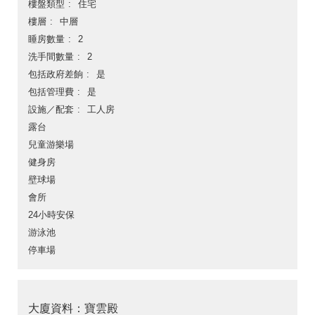
樓盤類型
住宅
樓層
中層
睡房數量
2
洗手間數量
2
包括政府差餉
是
包括管理費
是
設施／配套
工人房
露台
兒童游樂場
健身房
壁球場
會所
24小時安保
游泳池
停車場
大廈資料：寶雲殿