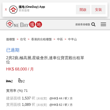
搵地 (OneDay) App
開啟
安裝
X
香港搵樓
搜索香港樓盤
Togg
navi
搵樓盤
>
住宅
>
香港的出租樓盤
>
中區
>
中半山
已過期
2房2廁,極高層,星級會所,連車位寶雲殿出租單
位
HK$ 68,000 / 月
2
2
實用率 (%)
71
建築面積
1,537
呎
[未核實]
@HK$ 44
/ 呎 / 月
實用面積
1,089
呎
[未核實]
@HK$ 62
/ 呎 / 月