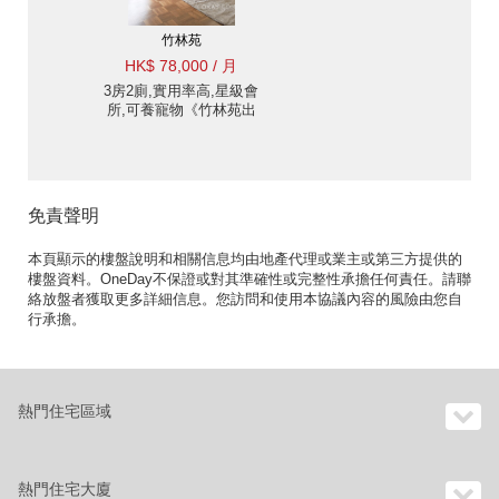
竹林苑
HK$ 78,000 / 月
3房2廁,實用率高,星級會
所,可養寵物《竹林苑出
租單位》
免責聲明
本頁顯示的樓盤說明和相關信息均由地產代理或業主或第三方提供的
樓盤資料。OneDay不保證或對其準確性或完整性承擔任何責任。請聯
絡放盤者獲取更多詳細信息。您訪問和使用本協議內容的風險由您自
行承擔。
熱門住宅區域
熱門住宅大廈