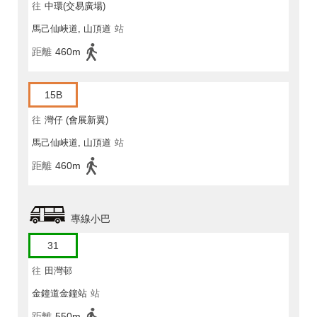
往
中環(交易廣場)
馬己仙峽道, 山頂道
站
距離
460m
15B
往
灣仔 (會展新翼)
馬己仙峽道, 山頂道
站
距離
460m
專線小巴
31
往
田灣邨
金鐘道金鐘站
站
距離
550m