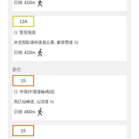
距離
410m
12A
往
堅尼地道
外交部駐港特派員公署, 麥當勞道
站
距離
410m
新巴
15
往
中環(中環渡輪碼頭)
馬己仙峽道, 山頂道
站
距離
460m
15