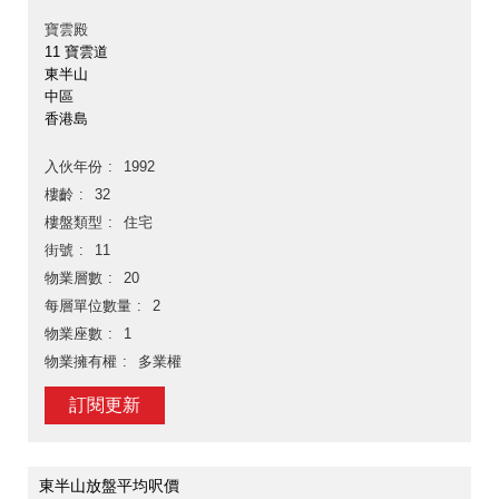
寶雲殿
11 寶雲道
東半山
中區
香港島
入伙年份
1992
樓齡
32
樓盤類型
住宅
街號
11
物業層數
20
每層單位數量
2
物業座數
1
物業擁有權
多業權
訂閱更新
東半山放盤平均呎價