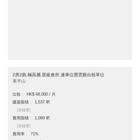
2房2廁,極高層,星級會所,連車位寶雲殿出租單位
東半山
出租
HK$ 68,000 / 月
建築面積
1,537 呎
[未核實]
實用面積
1,089 呎
[未核實]
實用率
71%