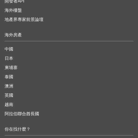
開發者API
海外樓盤
地產界專家前景論壇
海外房產
中國
日本
柬埔寨
泰國
澳洲
英國
越南
阿拉伯聯合酋長國
你在找什麼？