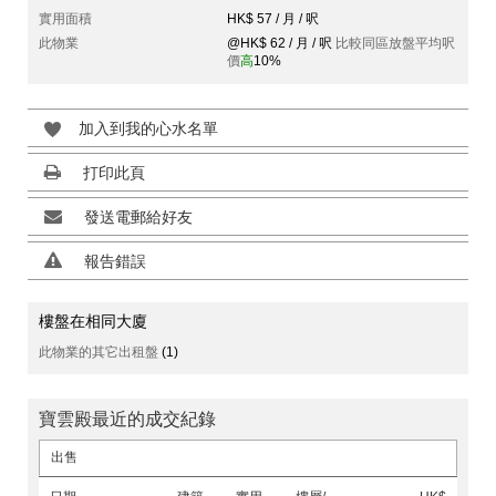
實用面積
HK$ 57 / 月 / 呎
此物業
@HK$ 62 / 月 / 呎
比較同區放盤平均呎
價
高
10%
加入到我的心水名單
打印此頁
發送電郵給好友
報告錯誤
樓盤在相同大廈
此物業的其它出租盤
(1)
寶雲殿最近的成交紀錄
出售