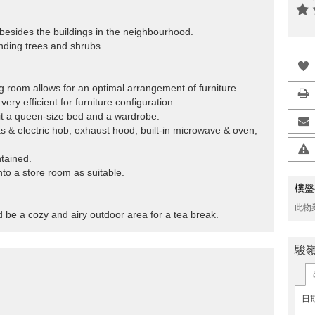
y besides the buildings in the neighbourhood.
nding trees and shrubs.
ning room allows for an optimal arrangement of furniture.
ery efficient for furniture configuration.
it a queen-size bed and a wardrobe.
gas & electric hob, exhaust hood, built-in microwave & oven,
tained.
to a store room as suitable.
樓盤
此物
d be a cozy and airy outdoor area for a tea break.
駿
日