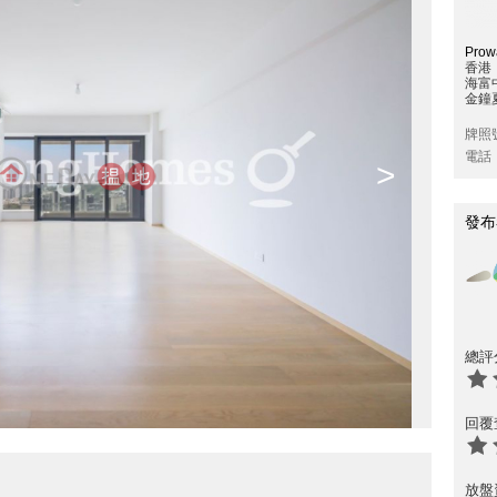
Prowa
香港
海富
金鐘夏
牌照
電話
>
發布
總評
回覆
放盤