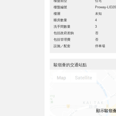
樓盤類型
住宅
樓盤編號
Proway-LID2
樓層
未知
睡房數量
4
洗手間數量
3
包括政府差餉
否
包括管理費
否
設施／配套
停車場
駿嶺薈的交通站點
顯示駿嶺