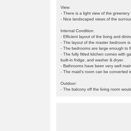
View:
- There is a light view of the greener
- Nice landscaped views of the surrou
Internal Condition:
- Efficient layout of the living and di
- The layout of the master bedroom is v
- The bedrooms are large enough to f
- The fully fitted kitchen comes with 
built-in fridge, and washer & dryer.
- Bathrooms have been very well main
- The maid's room can be converted in
Outdoor:
- The balcony off the living room woul