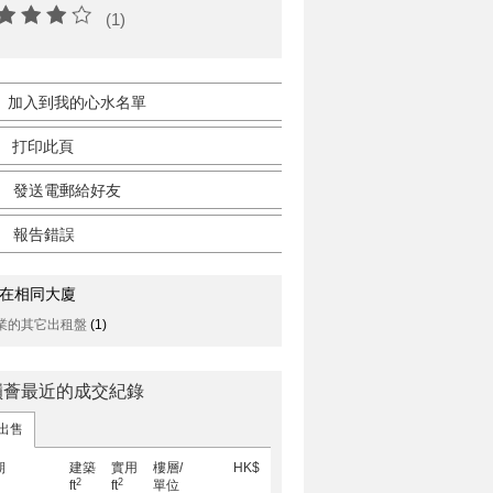
(1)
加入到我的心水名單
打印此頁
發送電郵給好友
報告錯誤
在相同大廈
業的其它出租盤
(1)
嶺薈最近的成交紀錄
出售
期
建築
實用
樓層/
HK$
2
2
ft
ft
單位