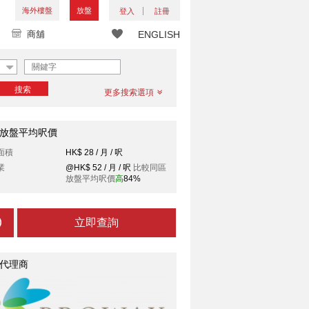
海外樓盤
放盤
登入
註冊
商舖
ENGLISH
搜索
更多搜索選項
放盤平均呎價
面積
HK$ 28 / 月 / 呎
業
@HK$ 52 / 月 / 呎
比較同區
放盤平均呎價
高
84%
立即查詢
代理商