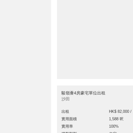
駿嶺薈4房豪宅單位出租
沙田
出租
HK$ 82,000 /
實用面積
1,588 呎
實用率
100%