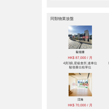
同類物業放盤
駿嶺薈
HK$ 87,000 / 月
4房3廁,星級會所,連車位
駿嶺薈出租單位
澐瀚
HK$ 70,000 / 月