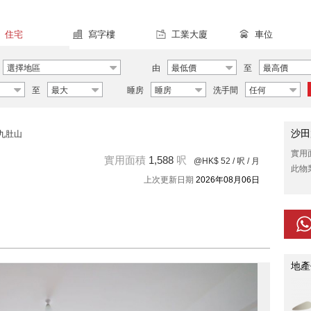
住宅
寫字樓
工業大廈
車位
選擇地區
由
最低價
至
最高價
至
最大
睡房
睡房
洗手間
任何
沙田
九肚山
實用
實用面積
1,588
呎
@HK$ 52
/ 呎 / 月
此物
上次更新日期
2026年08月06日
地產