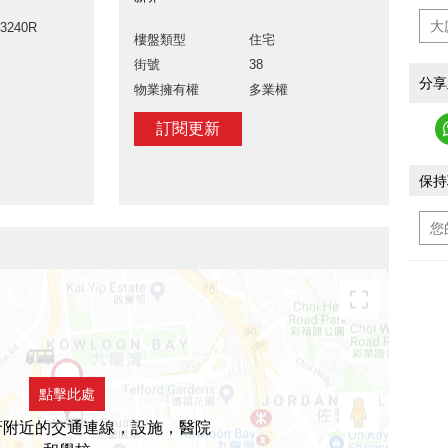
03240R
樓盤類型
住宅
街號
38
分享
物業擁有權
多業權
訂閱更新
保持
點擊此處
薈附近的交通連線，設施，醫院