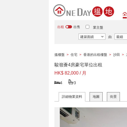
出租
出售
業主盤
建築面績
由
最細
搵樓盤
>
住宅
>
香港的出租樓盤
>
沙田
>
駿嶺薈4房豪宅單位出租
HK$ 82,000 / 月
4
3
詳細物業資料
地圖
街景