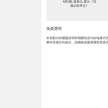
4房3廁,連車位,露台《澐
瀚出租單位》
免責聲明
本頁顯示的樓盤說明和相關信息均由地產代理
整性承擔任何責任。請聯絡放盤者獲取更多