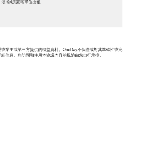
澐瀚4房豪宅單位出租
或業主或第三方提供的樓盤資料。OneDay不保證或對其準確性或完
詳細信息。您訪問和使用本協議內容的風險由您自行承擔。