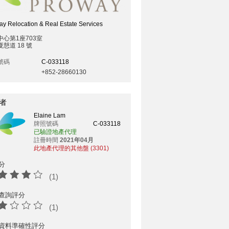
y Relocation & Real Estate Services
中心第1座703室
慤道 18 號
號碼
C-033118
+852-28660130
者
Elaine Lam
牌照號碼
C-033118
已驗證地產代理
註冊時間
2021年04月
此地產代理的其他盤 (3301)
分
(1)
查詢評分
(1)
資料準確性評分