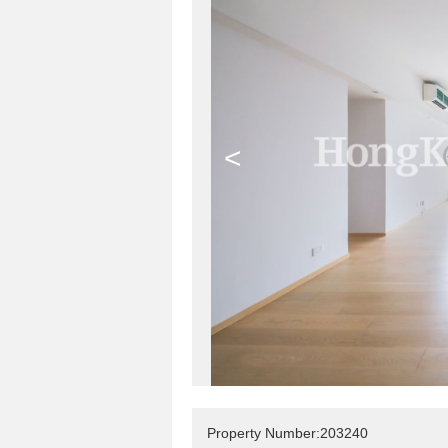
<
Property Number:203240