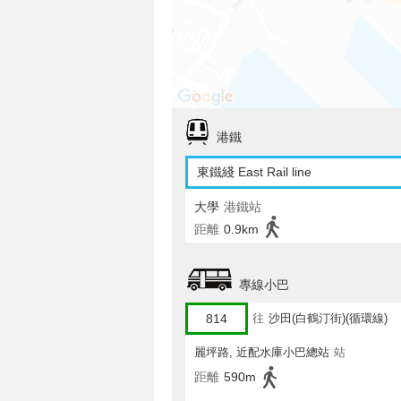
港鐵
東鐵綫 East Rail line
大學
港鐵站
距離
0.9km
專線小巴
814
往
沙田(白鶴汀街)(循環線)
麗坪路, 近配水庫小巴總站
站
距離
590m