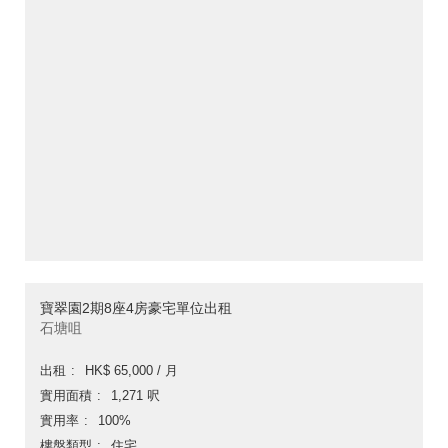
寶翠園2期8座4房豪宅單位出租
石塘咀
出租
HK$ 65,000 / 月
實用面積
1,271 呎
實用率
100%
樓盤類型
住宅