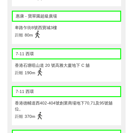
惠康 - 寶翠園超級廣場
卑路乍街8號西寶城3樓
距離
80m
7-11 西環
香港石塘咀山道 20 號高雅大廈地下 C 舖
距離
190m
7-11 西環
香港德輔道西402-404號創業商場地下70,71及95號舖
位。
距離
370m