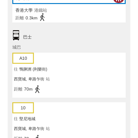
香港大學
港鐵站
距離
0.3km
巴士
城巴
A10
往
鴨脷洲 (利樂街)
西寶城, 卑路乍街
站
距離
70m
10
往
堅尼地城
西寶城, 卑路乍街
站