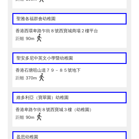
聖雅各福群會幼稚園
香港西環卑路乍街８號西寶城商場２樓平台
距離
90m
聖安多尼中英文小學暨幼稚園
香港石塘咀山道７９－８５號地下
距離
370m
維多利亞（寶翠園）幼稚園
香港卑路乍街８號西寶城３樓（幼稚園）
距離
90m
盈思幼稚園