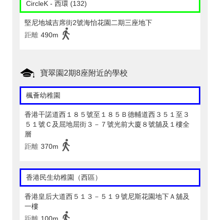
CircleK - 西環 (132)
堅尼地城吉席街2號海怡花園二期三座地下
距離
490m
寶翠園2期8座附近的學校
楓薈幼稚園
香港干諾道西１８５號至１８５Ｂ德輔道西３５１至３
５１號Ｃ及屈地屈街３－７號光前大廈８號舖及１樓全
層
距離
370m
香港民生幼稚園（西區）
香港皇后大道西５１３－５１９號尼斯花園地下Ａ舖及
一樓
距離
100m