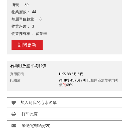
街號
89
物業層數
44
每層單位數量
8
物業座數
3
物業擁有權
多業權
訂閱更新
石塘咀放盤平均呎價
實用面積
HK$ 88 / 月 / 呎
此物業
@HK$ 45 / 月 / 呎
比較同區放盤平均呎
價
低
49%
加入到我的心水名單
打印此頁
發送電郵給好友