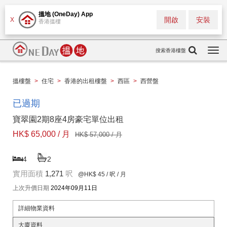
搵地 (OneDay) App
開啟
安裝
X
香港搵樓
搜索香港樓盤
Togg
navi
搵樓盤
>
住宅
>
香港的出租樓盤
>
西區
>
西營盤
已過期
寶翠園2期8座4房豪宅單位出租
HK$ 65,000 / 月
HK$ 57,000 / 月
4
2
實用面積
1,271
呎
@HK$ 45
/ 呎 / 月
上次升價日期
2024年09月11日
詳細物業資料
大廈資料