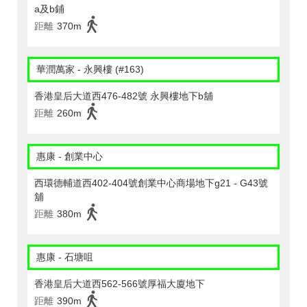
a及b鋪
距離
370m
華潤萬家 - 永興樓 (#163)
香港皇后大道西476-482號 永興樓地下b舖
距離
260m
惠康 - 創業中心
西環德輔道西402-404號創業中心商場地下g21 - G43號
舖
距離
380m
惠康 - 石塘咀
香港皇后大道西562-566號厚福大廈地下
距離
390m