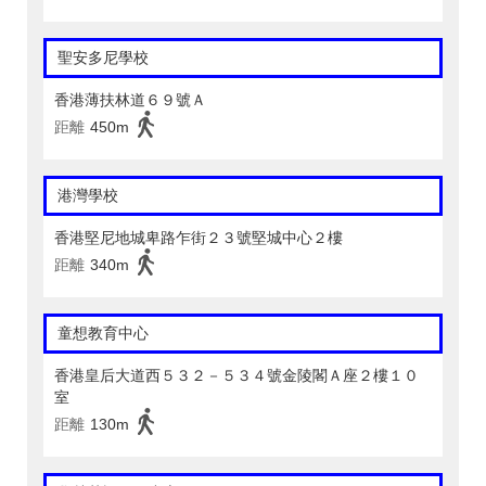
聖安多尼學校
香港薄扶林道６９號Ａ
距離
450m
港灣學校
香港堅尼地城卑路乍街２３號堅城中心２樓
距離
340m
童想教育中心
香港皇后大道西５３２－５３４號金陵閣Ａ座２樓１０
室
距離
130m