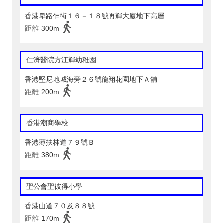
香港卑路乍街１６－１８號再輝大廈地下高層
距離
300m
仁濟醫院方江輝幼稚園
香港堅尼地城海旁２６號龍翔花園地下Ａ舖
距離
200m
香港潮商學校
香港薄扶林道７９號Ｂ
距離
380m
聖公會聖彼得小學
香港山道７０及８８號
距離
170m