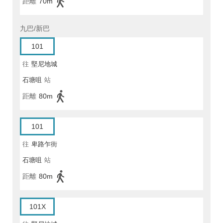
距離
70m
九巴/新巴
101
往
堅尼地城
石塘咀
站
距離
80m
101
往
卑路乍街
石塘咀
站
距離
80m
101X