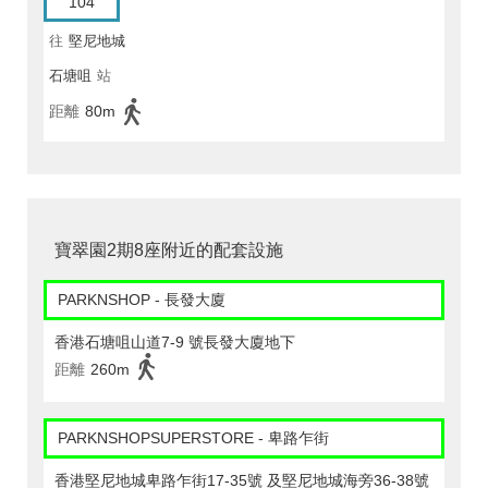
104
往
堅尼地城
石塘咀
站
距離
80m
寶翠園2期8座附近的配套設施
PARKNSHOP - 長發大廈
香港石塘咀山道7-9 號長發大廈地下
距離
260m
PARKNSHOPSUPERSTORE - 卑路乍街
香港堅尼地城卑路乍街17-35號 及堅尼地城海旁36-38號