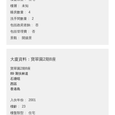
樓層
未知
睡房數量
4
洗手間數量
2
包括政府差餉
否
包括管理費
否
景觀
開揚景
大廈資料：寶翠園2期8座
寶翠園2期8座
89 薄扶林道
石塘咀
西區
香港島
入伙年份
2001
樓齡
23
樓盤類型
住宅