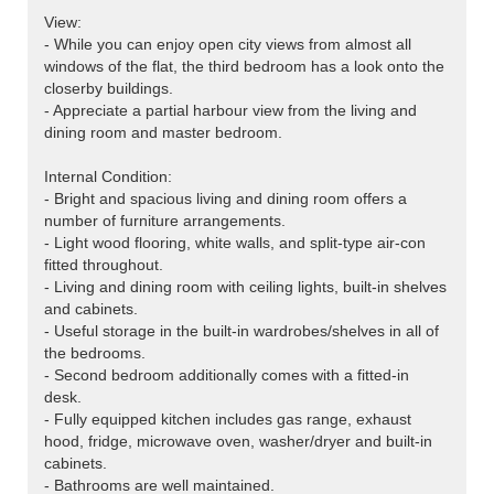
View:
- While you can enjoy open city views from almost all
windows of the flat, the third bedroom has a look onto the
closerby buildings.
- Appreciate a partial harbour view from the living and
dining room and master bedroom.
Internal Condition:
- Bright and spacious living and dining room offers a
number of furniture arrangements.
- Light wood flooring, white walls, and split-type air-con
fitted throughout.
- Living and dining room with ceiling lights, built-in shelves
and cabinets.
- Useful storage in the built-in wardrobes/shelves in all of
the bedrooms.
- Second bedroom additionally comes with a fitted-in
desk.
- Fully equipped kitchen includes gas range, exhaust
hood, fridge, microwave oven, washer/dryer and built-in
cabinets.
- Bathrooms are well maintained.