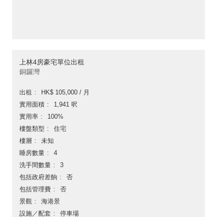
上林4房豪宅單位出租
銅鑼灣
出租
HK$ 105,000 / 月
實用面積
1,941 呎
實用率
100%
樓盤類型
住宅
樓層
未知
睡房數量
4
洗手間數量
3
包括政府差餉
否
包括管理費
否
景觀
海港景
設施／配套
停車場