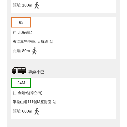
距離
100m
63
往
北角碼頭
香港真光中學, 大坑道
站
距離
80m
專線小巴
24M
往
金鐘站(德立街)
畢拉山道111號M座對面
站
距離
600m