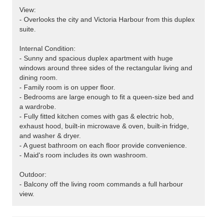
View:
- Overlooks the city and Victoria Harbour from this duplex
suite.
Internal Condition:
- Sunny and spacious duplex apartment with huge
windows around three sides of the rectangular living and
dining room.
- Family room is on upper floor.
- Bedrooms are large enough to fit a queen-size bed and
a wardrobe.
- Fully fitted kitchen comes with gas & electric hob,
exhaust hood, built-in microwave & oven, built-in fridge,
and washer & dryer.
- A guest bathroom on each floor provide convenience.
- Maid's room includes its own washroom.
Outdoor:
- Balcony off the living room commands a full harbour
view.