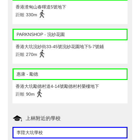
香港渣甸山春暉道5號地下
距離
330m
PARKNSHOP - 浣紗花園
香港大坑浣紗街33-45號浣紗花園地下5-7號鋪
距離
270m
惠康 - 勵德
香港大坑勵德村道4-14號勵德村村榮樓地下
距離
90m
上林附近的學校
李陞大坑學校