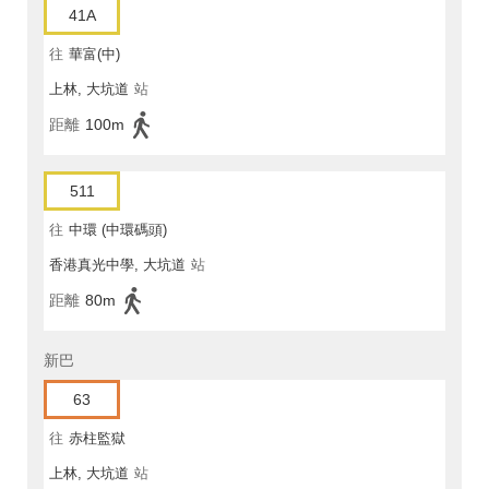
41A
往
華富(中)
上林, 大坑道
站
距離
100m
511
往
中環 (中環碼頭)
香港真光中學, 大坑道
站
距離
80m
新巴
63
往
赤柱監獄
上林, 大坑道
站