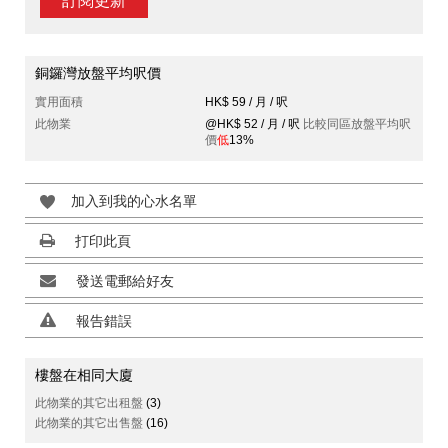
訂閱更新
銅鑼灣放盤平均呎價
實用面積
HK$ 59 / 月 / 呎
此物業
@HK$ 52 / 月 / 呎
比較同區放盤平均呎
價
低
13%
加入到我的心水名單
打印此頁
發送電郵給好友
報告錯誤
樓盤在相同大廈
此物業的其它出租盤
(3)
此物業的其它出售盤
(16)