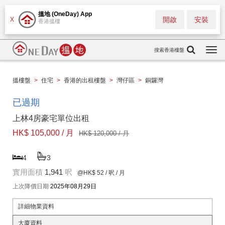
搵地 (OneDay) App
開啟
安裝
X
香港搵樓
搜索香港樓盤
Togg
navi
搵樓盤
>
住宅
>
香港的出租樓盤
>
灣仔區
>
銅鑼灣
已過期
上林4房豪宅單位出租
HK$ 105,000 / 月
HK$ 120,000 / 月
4
3
實用面積
1,941
呎
@HK$ 52
/ 呎 / 月
上次降價日期
2025年08月29日
詳細物業資料
大廈資料