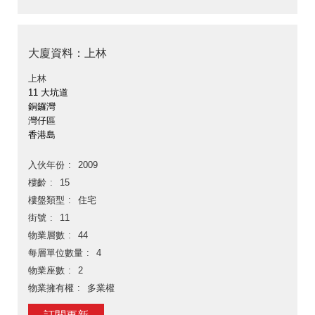
大廈資料：上林
上林
11 大坑道
銅鑼灣
灣仔區
香港島
入伙年份
2009
樓齡
15
樓盤類型
住宅
街號
11
物業層數
44
每層單位數量
4
物業座數
2
物業擁有權
多業權