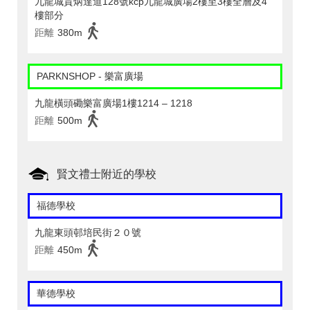
九龍城賈炳達道128號kcp九龍城廣場2樓至3樓全層及4
樓部分
距離
380m
PARKNSHOP - 樂富廣場
九龍橫頭磡樂富廣場1樓1214 – 1218
距離
500m
賢文禮士附近的學校
福德學校
九龍東頭邨培民街２０號
距離
450m
華德學校