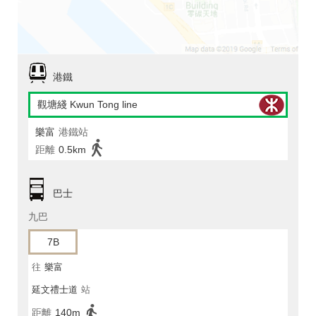
港鐵
觀塘綫 Kwun Tong line
樂富
港鐵站
距離
0.5km
巴士
九巴
7B
往
樂富
延文禮士道
站
距離
140m