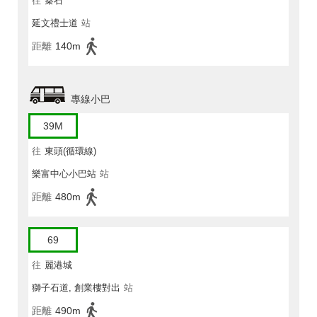
往
秦石
延文禮士道
站
距離
140m
專線小巴
39M
往
東頭(循環線)
樂富中心小巴站
站
距離
480m
69
往
麗港城
獅子石道, 創業樓對出
站
距離
490m