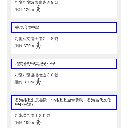
九龍九龍城東寶庭道８號
距離
120m
香港培道中學
九龍延文禮士道２－８號
距離
370m
禮賢會彭學高紀念中學
九龍九龍塘禧福道３０號
距離
310m
香港兆基創意書院（李兆基基金會贊助、香港當代文化
中心主辦）
九龍聯合道１３５號
距離
100m