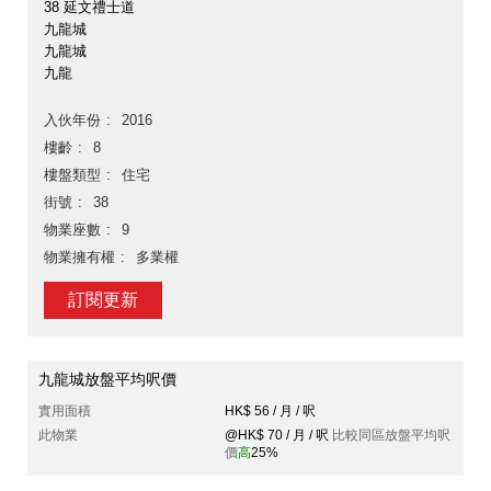
38 延文禮士道
九龍城
九龍城
九龍
入伙年份
2016
樓齡
8
樓盤類型
住宅
街號
38
物業座數
9
物業擁有權
多業權
訂閱更新
九龍城放盤平均呎價
實用面積
HK$ 56 / 月 / 呎
此物業
@HK$ 70 / 月 / 呎
比較同區放盤平均呎
價
高
25%