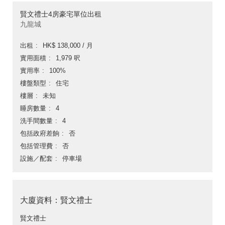
賢文禮士4房豪宅單位出租
九龍城
出租
HK$ 138,000 / 月
實用面積
1,979 呎
實用率
100%
樓盤類型
住宅
樓層
未知
睡房數量
4
洗手間數量
4
包括政府差餉
否
包括管理費
否
設施／配套
停車場
大廈資料：賢文禮士
賢文禮士