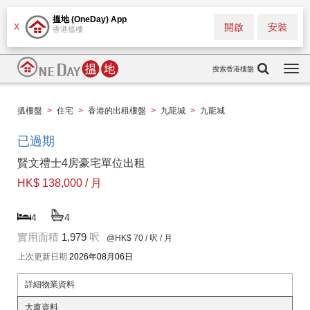
搵地 (OneDay) App
開啟
安裝
X
香港搵樓
搜索香港樓盤
Togg
navi
搵樓盤
>
住宅
>
香港的出租樓盤
>
九龍城
>
九龍城
已過期
賢文禮士4房豪宅單位出租
HK$ 138,000 / 月
4
4
實用面積
1,979
呎
@HK$ 70
/ 呎 / 月
上次更新日期
2026年08月06日
詳細物業資料
大廈資料