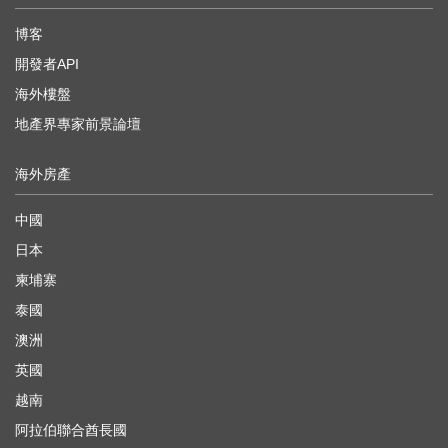
博客
開發者API
海外樓盤
地產界專家前景論壇
海外房產
中國
日本
柬埔寨
泰國
澳洲
英國
越南
阿拉伯聯合酋長國