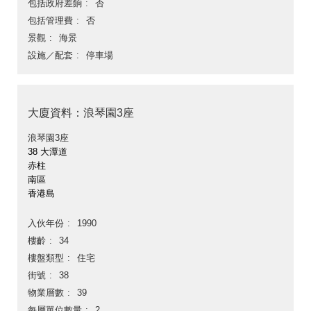
包括政府差餉
否
包括管理費
否
景觀
海景
設施／配套
停車場
大廈資料：浪琴園3座
浪琴園3座
38 大潭道
赤柱
南區
香港島
入伙年份
1990
樓齡
34
樓盤類型
住宅
街號
38
物業層數
39
每層單位數量
2