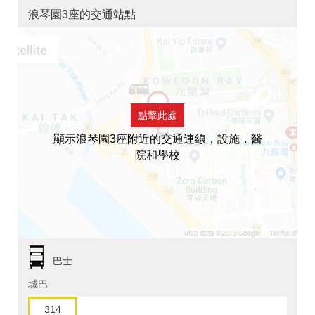
浪琴園3座的交通站點
點擊此處
顯示浪琴園3座附近的交通連線，設施，醫
院和學校
巴士
城巴
314