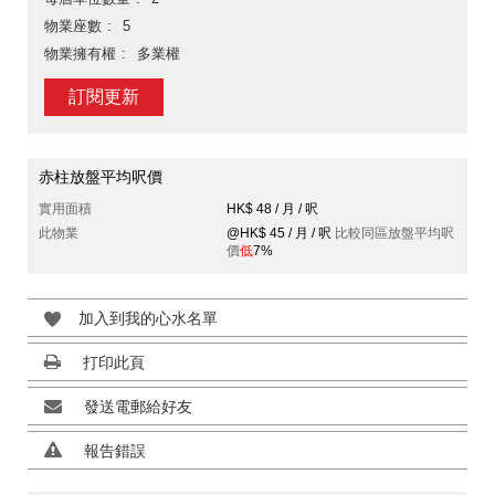
物業座數
5
物業擁有權
多業權
訂閱更新
赤柱放盤平均呎價
實用面積
HK$ 48 / 月 / 呎
此物業
@HK$ 45 / 月 / 呎
比較同區放盤平均呎
價
低
7%
加入到我的心水名單
打印此頁
發送電郵給好友
報告錯誤