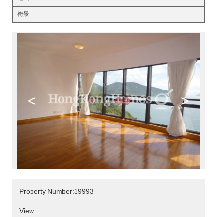
街景
<
>
Property Number:39993
View: