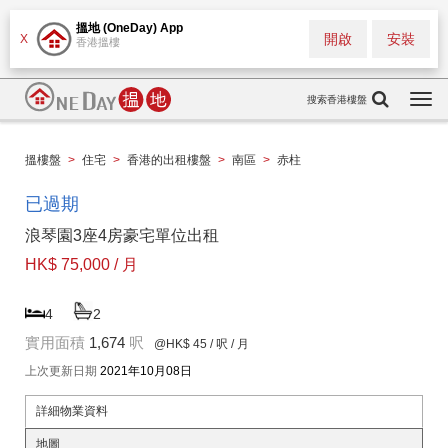
搵地 (OneDay) App
開啟
安裝
X
香港搵樓
搜索香港樓盤
Togg
navi
搵樓盤
>
住宅
>
香港的出租樓盤
>
南區
>
赤柱
已過期
浪琴園3座4房豪宅單位出租
HK$ 75,000 / 月
4
2
實用面積
1,674
呎
@HK$ 45
/ 呎 / 月
上次更新日期
2021年10月08日
詳細物業資料
地圖