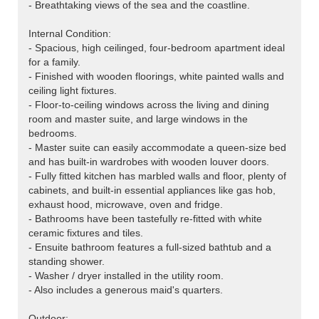
- Breathtaking views of the sea and the coastline.
Internal Condition:
- Spacious, high ceilinged, four-bedroom apartment ideal
for a family.
- Finished with wooden floorings, white painted walls and
ceiling light fixtures.
- Floor-to-ceiling windows across the living and dining
room and master suite, and large windows in the
bedrooms.
- Master suite can easily accommodate a queen-size bed
and has built-in wardrobes with wooden louver doors.
- Fully fitted kitchen has marbled walls and floor, plenty of
cabinets, and built-in essential appliances like gas hob,
exhaust hood, microwave, oven and fridge.
- Bathrooms have been tastefully re-fitted with white
ceramic fixtures and tiles.
- Ensuite bathroom features a full-sized bathtub and a
standing shower.
- Washer / dryer installed in the utility room.
- Also includes a generous maid's quarters.
Outdoor: