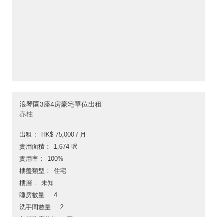
浪琴園3座4房豪宅單位出租
赤柱
出租
HK$ 75,000 / 月
實用面積
1,674 呎
實用率
100%
樓盤類型
住宅
樓層
未知
睡房數量
4
洗手間數量
2